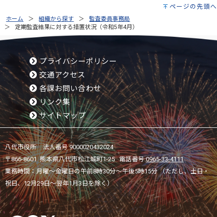
ページの先頭へ
ホーム
組織から探す
監査委員事務局
定期監査結果に対する措置状況（令和5年4月）
プライバシーポリシー
交通アクセス
各課お問い合わせ
リンク集
サイトマップ
八代市役所 法人番号 9000020432024
〒866-8601 熊本県八代市松江城町1-25 電話番号:
0965-33-4111
業務時間：月曜～金曜日の午前8時30分～午後5時15分 （ただし、土日・
祝日、12月29日～翌年1月3日を除く）