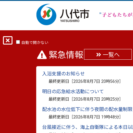
ホーム
分類から探す
しごと・産業
自動で開かない
緊急情報
一覧へ
【入居者募集】宮地東
入浴支援のお知らせ
最終更新日：
2023年4月17日
最終更新日［
2026年8月7日 20時56分
］
印刷
明日の応急給水活動について
最終更新日［
2026年8月7日 20時25分
］
都心部からの事業所移転や
配水池の水位低下に伴う夜間の配水量制限
最終更新日［
2026年8月7日 19時48分
］
主様へ
台風接近に伴う、海上自衛隊による本日以