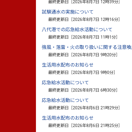
最終更新日［
2026年8月7日 12時39分
］
八代市では、地方創生およびテレワーク環
試験通水の実施について
しております。
最終更新日［
2026年8月7日 12時16分
］
本施設は、企業のサテライトオフィス進出
八代港での応急給水活動について
ーク環境の導入、また起業家・個人事業者
最終更新日［
2026年8月7日 11時1分
］
さらに、多様な交流を促進するため、イベ
実した設備を備えた本施設を、ぜひビジネ
強風・落雷・火の取り扱いに関する注意喚
最終更新日［
2026年8月7日 9時20分
］
生活用水配布のお知らせ
八代市宮地東サテライトオフィス
最終更新日［
2026年8月7日 9時0分
］
応急給水活動について
住
最終更新日［
2026年8月7日 6時30分
］
ア
応急給水活動について
最終更新日［
2026年8月6日 21時29分
］
施
生活用水配布のお知らせ
最終更新日［
2026年8月6日 21時25分
］