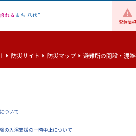
緊急情報
商工業
企業
【入居者募集】宮地東サテライトオフィスにつ
防災サイト
防災マップ
避難所の開設・混雑
｜
サテライトオフィスについて
起業などで「新しいオフィス」をお探しの事
について
降の入浴支援の一時中止について