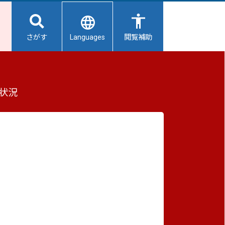
Languages
さがす
閲覧補助
いて
もっと見る（全2件）
状況
重要なお知らせ
2026/08/07
【給水所情報】8月8日（土曜日）
2026/08/06
避難所開設状況
2026/08/01
業
避難所の再編について
2026/07/31
生活用水の配布について