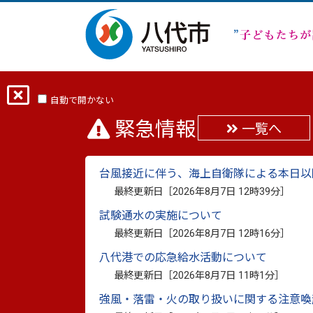
ホーム
分類から探す
市政
行政・
自動で開かない
緊急情報
一覧へ
令和4年度後期定期監
台風接近に伴う、海上自衛隊による本日以
最終更新日：
2023年3月20日
最終更新日［
2026年8月7日 12時39分
］
印刷
試験通水の実施について
令和4年度後期に実施した定期監査について
最終更新日［
2026年8月7日 12時16分
］
公表します。
八代港での応急給水活動について
最終更新日［
2026年8月7日 11時1分
］
令和4年度後期定期監査報告書
（PDF：
強風・落雷・火の取り扱いに関する注意喚