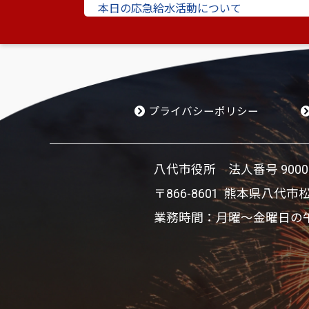
本日の応急給水活動について
最終更新日［
2026年8月6日 6時30分
］
明日の応急給水活動について
最終更新日［
2026年8月5日 21時1分
］
断水の一部解消について
最終更新日［
2026年8月5日 20時41分
］
プライバシーポリシー
八代市役所 法人番号 900002
〒866-8601 熊本県八代市
業務時間：月曜～金曜日の午前