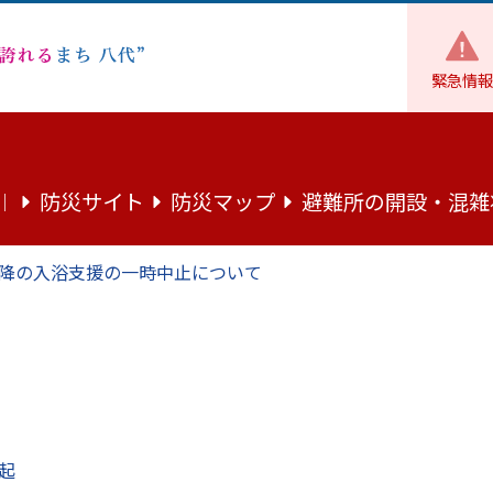
緊急情報
財政
市の財政
監査
令和4年度後期定期監査報告書
防災サイト
防災マップ
避難所の開設・混雑
｜
査報告書
降の入浴支援の一時中止について
、地方自治法第199条第9項の規定により、その結果に関する
500.8キロバイト）
起