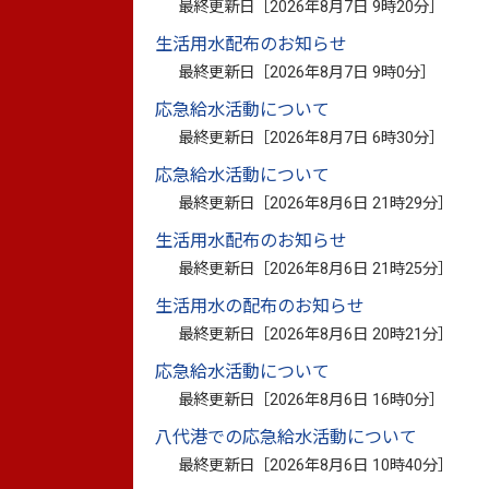
最終更新日［
2026年8月7日 9時20分
］
生活用水配布のお知らせ
最終更新日［
2026年8月7日 9時0分
］
このページに関
応急給水活動について
お問い合わせは
最終更新日［
2026年8月7日 6時30分
］
応急給水活動について
最終更新日［
2026年8月6日 21時29分
］
生活用水配布のお知らせ
最終更新日［
2026年8月6日 21時25分
］
このマークがついているリンクは別ウインドウで
生活用水の配布のお知らせ
最終更新日［
2026年8月6日 20時21分
］
別ウィンドウで開きます
応急給水活動について
※資料としてPDFファイルが添付されている場合は
最終更新日［
2026年8月6日 16時0分
］
PDF書類をご覧になる場合は、
Adobe Reader
が必要
八代港での応急給水活動について
最終更新日［
2026年8月6日 10時40分
］