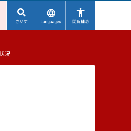
Languages
さがす
閲覧補助
もっと見る（全2件）
状況
重要なお知らせ
2026/08/06
【給水所情報】8月7日（金曜日）
2026/08/06
報告を
避難所開設状況
2026/08/01
避難所の再編について
2026/07/31
生活用水の配布について