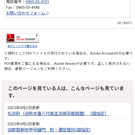
電話番号：
0965-33-4101
Fax：0965-33-4446
お問い合わせフォーム
（ID:19631）
別ウィンドウで開きます
※資料としてPDFファイルが添付されている場合は、
Adobe Acrobat(R)
が必要で
す。
PDF書類をご覧になる場合は、
Adobe Reader
が必要です。正しく表示されない
場合、最新バージョンをご利用ください。
このページを見ている人は、こんなページも見ていま
す。
2025年9月2日更新
松浜軒（旧熊本藩八代城主浜御茶屋庭園）（国指定）
2025年9月2日更新
旧郡築新地甲号樋門 附・潮受堤防(国指定)