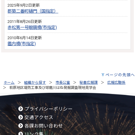
2025年9月2日更新
郡築二番町樋門（国指定）
2011年8月26日更新
赤松第一号眼鏡橋(市指定)
2010年6月14日更新
鑑内橋(市指定)
ページの先頭へ
ホーム
組織から探す
市長公室
秘書広報課
広報広聴係
萩原地区堤防工事及び球磨川はね発掘調査現地見学会
プライバシーポリシー
交通アクセス
各課お問い合わせ
リンク集