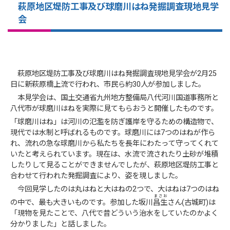
萩原地区堤防工事及び球磨川はね発掘調査現地見学
会
萩原地区堤防工事及び球磨川はね発掘調査現地見学会が2月25
日に新萩原橋上流で行われ、市民ら約30人が参加しました。
本見学会は、国土交通省九州地方整備局八代河川国道事務所と
八代市が球磨川はねを実際に見てもらおうと開催したものです。
「球磨川はね」は河川の氾濫を防ぎ護岸を守るための構造物で、
現代では水制と呼ばれるものです。球磨川には7つのはねが作ら
れ、流れの急な球磨川から私たちを長年にわたって守ってくれて
いたと考えられています。現在は、水流で流されたり土砂が堆積
したりして見ることができませんでしたが、萩原地区堤防工事と
合わせて行われた発掘調査により、姿を現しました。
今回見学したのは丸はねと大はねの2つで、大はねは7つのはね
まさお
の中で、最も大きいものです。参加した坂川
昌生
さん(古城町)は
「現物を見たことで、八代で昔どういう治水をしていたのかよく
分かりました」と話しました。