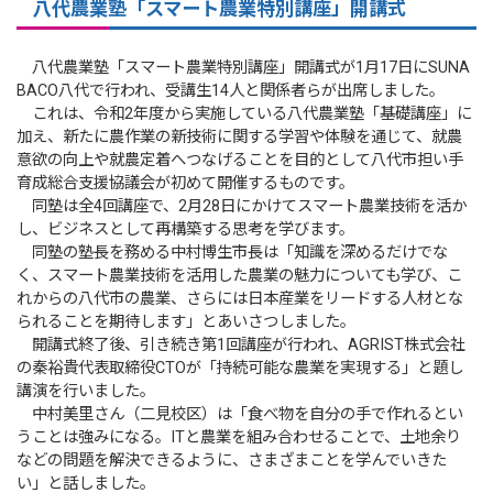
八代農業塾「スマート農業特別講座」開講式
八代農業塾「スマート農業特別講座」開講式が1月17日にSUNA
BACO八代で行われ、受講生14人と関係者らが出席しました。
これは、令和2年度から実施している八代農業塾「基礎講座」に
加え、新たに農作業の新技術に関する学習や体験を通じて、就農
意欲の向上や就農定着へつなげることを目的として八代市担い手
育成総合支援協議会が初めて開催するものです。
同塾は全4回講座で、2月28日にかけてスマート農業技術を活か
し、ビジネスとして再構築する思考を学びます。
同塾の塾長を務める中村博生市長は「知識を深めるだけでな
く、スマート農業技術を活用した農業の魅力についても学び、こ
れからの八代市の農業、さらには日本産業をリードする人材とな
られることを期待します」とあいさつしました。
開講式終了後、引き続き第1回講座が行われ、AGRIST株式会社
の秦裕貴代表取締役CTOが「持続可能な農業を実現する」と題し
講演を行いました。
中村美里さん（二見校区）は「食べ物を自分の手で作れるとい
うことは強みになる。ITと農業を組み合わせることで、土地余り
などの問題を解決できるように、さまざまことを学んでいきた
い」と話しました。