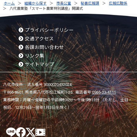
ホーム
組織から探す
市長公室
秘書広報課
広報広聴係
八代農業塾「スマート農業特別講座」開講式
プライバシーポリシー
交通アクセス
各課お問い合わせ
リンク集
サイトマップ
八代市役所 法人番号 9000020432024
〒866-8601 熊本県八代市松江城町1-25 電話番号:
0965-33-4111
業務時間：月曜～金曜日の午前8時30分～午後5時15分 （ただし、土日・
祝日、12月29日～翌年1月3日を除く）