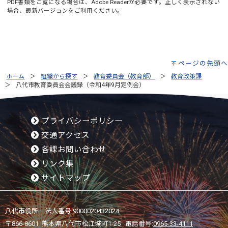
PDF書類をご覧になる場合は、
Adobe Reader
が必要です。正しく表示されない
場合、最新バージョンをご利用ください。
ページの先頭へ
ホーム
組織から探す
教育委員会（教育部）
教育政策課
八代市教育委員会会議録（令和4年9月定例会）
プライバシーポリシー
交通アクセス
各課お問い合わせ
リンク集
サイトマップ
八代市役所 法人番号 9000020432024
〒866-8601 熊本県八代市松江城町1-25 電話番号:
0965-33-4111