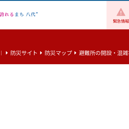
緊急情報
環境・住まい
公園・広場
北部中央公園
防災サイト
防災マップ
避難所の開設・混雑
｜
市街地から北へ約1.5kmに位置する公園です。