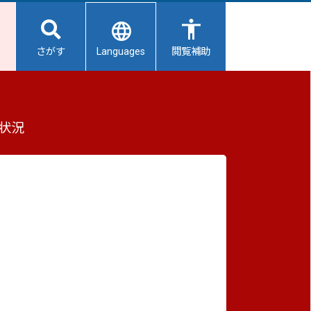
Languages
さがす
閲覧補助
もっと見る（全2件）
状況
重要なお知らせ
2026/08/08
避難所開設状況
2026/08/07
【給水所情報】8月8日（土曜日）
2026/08/01
避難所の再編について
2026/07/31
生活用水の配布について