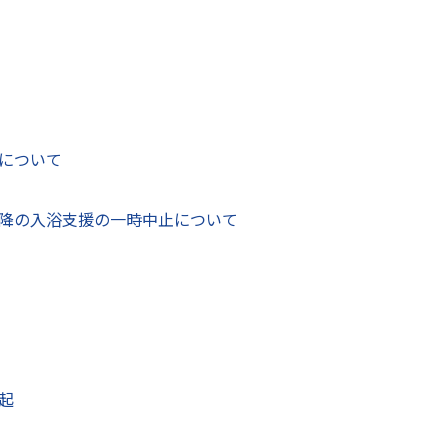
備されました。
について
降の入浴支援の一時中止について
されています。
場として利用が可能です。
起