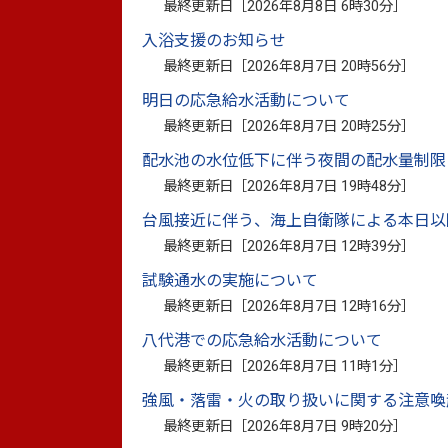
最終更新日［
2026年8月8日 6時30分
］
土地区画整理事業に伴い、昭和53年に整
入浴支援のお知らせ
最終更新日［
2026年8月7日 20時56分
］
明日の応急給水活動について
最終更新日［
2026年8月7日 20時25分
］
施設紹介
配水池の水位低下に伴う夜間の配水量制限
最終更新日［
2026年8月7日 19時48分
］
運動広場
台風接近に伴う、海上自衛隊による本日以
最終更新日［
2026年8月7日 12時39分
］
公園の北西側にあり、バックネットが設置
試験通水の実施について
最終更新日［
2026年8月7日 12時16分
］
グラウンドゴルフ等のレクリエーションの
八代港での応急給水活動について
最終更新日［
2026年8月7日 11時1分
］
強風・落雷・火の取り扱いに関する注意喚
最終更新日［
2026年8月7日 9時20分
］