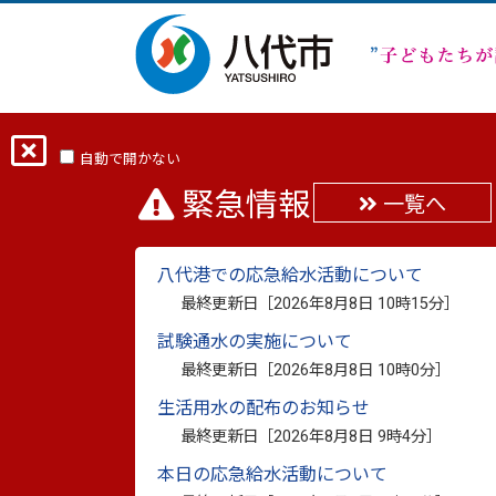
ホーム
分類から探す
くらし・手続き
自動で開かない
緊急情報
一覧へ
北部中央公園
八代港での応急給水活動について
最終更新日：
2023年2月24日
最終更新日［
2026年8月8日 10時15分
］
印刷
試験通水の実施について
最終更新日［
2026年8月8日 10時0分
］
北部中央公園のご紹介
生活用水の配布のお知らせ
最終更新日［
2026年8月8日 9時4分
］
本日の応急給水活動について
北部中央（ホクブチュウオウ）公園は、中心