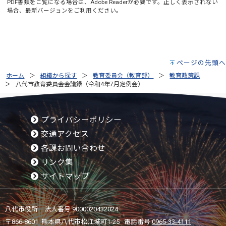
PDF書類をご覧になる場合は、
Adobe Reader
が必要です。正しく表示されない
場合、最新バージョンをご利用ください。
ページの先頭へ
ホーム
組織から探す
教育委員会（教育部）
教育政策課
八代市教育委員会会議録（令和4年7月定例会）
プライバシーポリシー
交通アクセス
各課お問い合わせ
リンク集
サイトマップ
八代市役所 法人番号 9000020432024
〒866-8601 熊本県八代市松江城町1-25 電話番号:
0965-33-4111