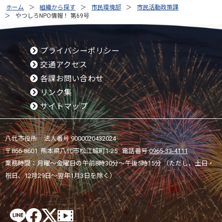
ホーム
組織から探す
市民環境部
市民活動政策課
やつしろNPO情報！ 第69号
プライバシーポリシー
交通アクセス
各課お問い合わせ
リンク集
サイトマップ
八代市役所 法人番号 9000020432024
〒866-8601 熊本県八代市松江城町1-25 電話番号:
0965-33-4111
業務時間：月曜～金曜日の午前8時30分～午後5時15分 （ただし、土日・
祝日、12月29日～翌年1月3日を除く）