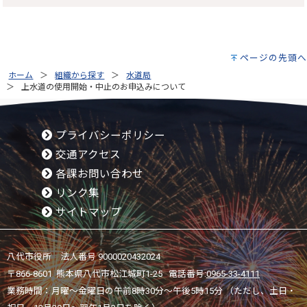
ページの先頭へ
ホーム
組織から探す
水道局
上水道の使用開始・中止のお申込みについて
プライバシーポリシー
交通アクセス
各課お問い合わせ
リンク集
サイトマップ
八代市役所 法人番号 9000020432024
〒866-8601 熊本県八代市松江城町1-25 電話番号:
0965-33-4111
業務時間：月曜～金曜日の午前8時30分～午後5時15分 （ただし、土日・