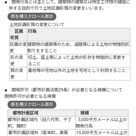
■ 開発行為とは主として、建築物の建築又は特定工作物の建設に
供する目的で行う土地区画形質の変更をいいます。
表を横スクロール表示
土地区画形質の変更について
区画
行為
形質
区画の変
建築物の建築等のため、道路等による土地の物理的区
更
割りをすること
形の変
切土、盛土等によって土地の形状を物理的に変更す
更
ること
質の変
農地等の宅地以外の土地を宅地として利用すること
更
■ 開発許可（都市計画法第29条）が必要となる規模について
開発許可が必要となる規模
表を横スクロール表示
都市計画区域
規模
都市計画区域内（旧八代市、千丁
3,000平方メートル以上の
町、鏡町）
開発行為
都市計画区域外（坂本町、東陽
10,000平方メートル以上の