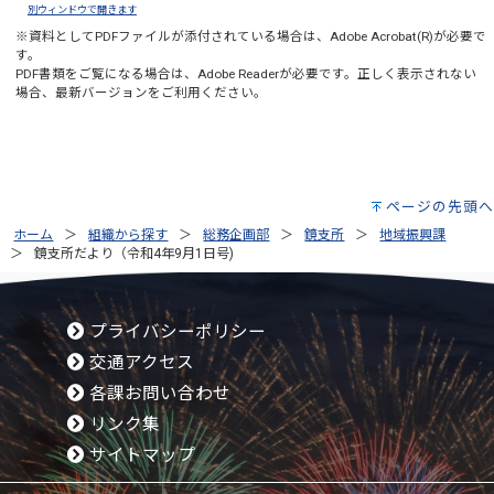
別ウィンドウで開きます
※資料としてPDFファイルが添付されている場合は、
Adobe Acrobat(R)
が必要で
す。
PDF書類をご覧になる場合は、
Adobe Reader
が必要です。正しく表示されない
場合、最新バージョンをご利用ください。
ページの先頭へ
ホーム
組織から探す
総務企画部
鏡支所
地域振興課
鏡支所だより（令和4年9月1日号)
プライバシーポリシー
交通アクセス
各課お問い合わせ
リンク集
サイトマップ