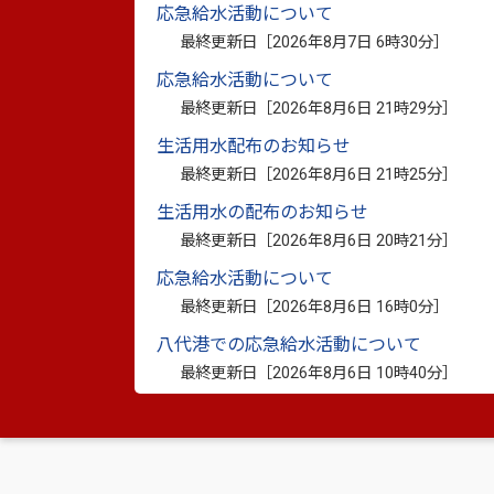
※電磁的方法とは・・・電子メールなどに
応急給水活動について
最終更新日［
2026年8月7日 6時30分
］
に記録して、そのディスク等を交付する方
応急給水活動について
最終更新日［
2026年8月6日 21時29分
］
2 解散に伴う清算人による債権者に対す
生活用水配布のお知らせ
行）
最終更新日［
2026年8月6日 21時25分
］
生活用水の配布のお知らせ
認可地縁団体が解散した場合、清算人は債
最終更新日［
2026年8月6日 20時21分
］
告をしなければなりませんが、
公告の回数
応急給水活動について
最終更新日［
2026年8月6日 16時0分
］
3 認可地縁団体同士の合併の規定の創設（
八代港での応急給水活動について
最終更新日［
2026年8月6日 10時40分
］
認可地縁団体は、総会の決議により
同一市