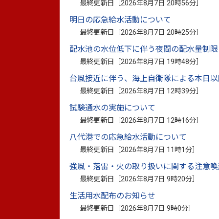
最終更新日［
2026年8月7日 20時56分
］
係）
明日の応急給水活動について
最終更新日［
2026年8月7日 20時25分
］
認可地縁団体制度とは、地縁による団体（
配水池の水位低下に伴う夜間の配水量制限
このたび、地方自治法施行規則が一部改正と
最終更新日［
2026年8月7日 19時48分
］
台風接近に伴う、海上自衛隊による本日以
1 書面又は電磁的方法による決議の規定の創
最終更新日［
2026年8月7日 12時39分
］
以下の2つの方法が新たに規定されました。
試験通水の実施について
(1)本来であれば総会において決議すべき場
最終更新日［
2026年8月7日 12時16分
］
について、構成員全員の承諾があれば、書
（決議は通常の決議要件が適用されます。
八代港での応急給水活動について
いれば、通常どおり総会を開催する必要が
最終更新日［
2026年8月7日 11時1分
］
(2)本来であれば総会において決議すべき事
強風・落雷・火の取り扱いに関する注意喚
の決議事項について構成員全員の賛成の意
最終更新日［
2026年8月7日 9時20分
］
のとみなされます。（その決議事項につい
生活用水配布のお知らせ
あれば、通常どおり総会を開催する必要が
最終更新日［
2026年8月7日 9時0分
］