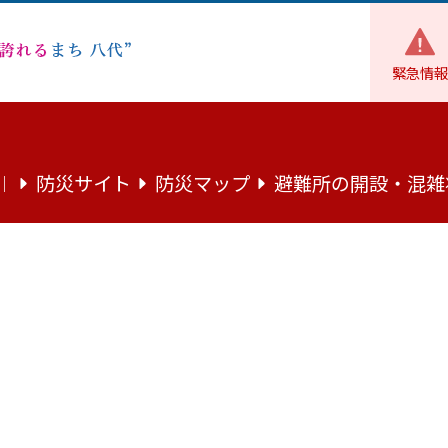
緊急情報
地域・市民活動
住民自治
認可地縁団体関係者の方々へ 
防災サイト
防災マップ
避難所の開設・混雑
｜
方々へ 法律が改正されます（総会決
へ 法律が改正されます（総会決議、解散関