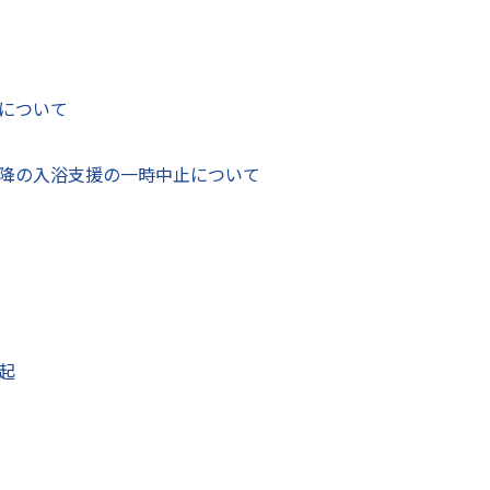
自治会・町内会等）を法人化する制度です。
について
なり、次の3点が変更となりますのでお知らせします。
降の入浴支援の一時中止について
設（令和4年8月20日施行）
合に、
総会を開催せずに書面又は電磁的方法による決議を行う
面又は電磁的方法による決議
をすることができるようになりま
書面または電磁的方法による決議を行うことについて反対が一
あります。）
項について、
構成員全員の書面又は電磁的方法による合意があ
起
思が確認できた場合には
、書面又は電磁的方法による決議があ
て全員が賛成でなければ可決することはできません。一人でも
あります。）