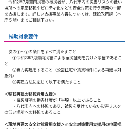
令和2年7月豪雨災害の被災者が、八代市内の災害リスクの低い
場所への家屋移転やピロティ化などの安全対策を行う費用の一部
を支援します。詳しい支援事業内容については、建設政策課（本
庁５階）までご相談下さい。
補助対象要件
次の①～③の条件をすべて満たすこと
①令和2年7月豪雨災害による罹災証明を受けた家屋であるこ
と
②自力再建をすること（公営住宅や賃貸物件による再建は対
象外）
③再建方法に応じて以下を満たすこと
＜移転再建の移転費用支援＞
・罹災証明の損害程度が「半壊」以上であること
・八代市内への移転であり、被災を受けていない災害リスク
の低い場所への移転であること
＜現地再建の安全対策費用支援＞
※安全対策費用支援用の申請様