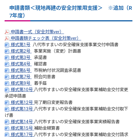
申請書類＜現地再建の安全対策用支援＞ ※追加（R
7年度）
申請書一式（安全対策ver）
申請書類チェック表（安全対策ver）
様式第1号
八代市すまいの安全確保支援事業交付申請書
様式第2号
事業実施（変更）計画書
様式第3号
承諾書
様式第4号
確認書
様式第6号
市税納付状況調査承諾書
様式第7号
照会同意書
様式第9号
着手届
様式第10号
八代市すまいの安全確保支援事業補助金交付変更
承認申請書
様式第12号
完了期日変更報告書
様式第13号
八代市すまいの安全確保支援事業補助金交付取下
げ書
様式第14号
八代市すまいの安全確保支援事業実績報告書
様式第15号
補助金精算書
様式第17号
八代市すまいの安全確保支援事業補助金交付請求