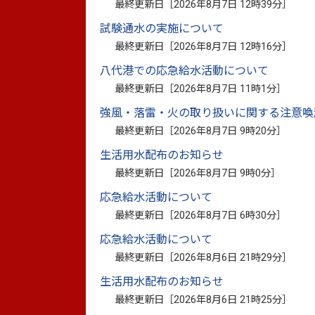
最終更新日［
2026年8月7日 12時39分
］
試験通水の実施について
最終更新日［
2026年8月7日 12時16分
］
「誰一人取り残さない」というSDGsの
八代港での応急給水活動について
提案が、SDGsの達成に向け優れた取組を
最終更新日［
2026年8月7日 11時1分
］
を行う自治体として「自治体SDGsモデル
強風・落雷・火の取り扱いに関する注意喚
されました。
最終更新日［
2026年8月7日 9時20分
］
生活用水配布のお知らせ
最終更新日［
2026年8月7日 9時0分
］
応急給水活動について
最終更新日［
2026年8月7日 6時30分
］
応急給水活動について
最終更新日［
2026年8月6日 21時29分
］
生活用水配布のお知らせ
最終更新日［
2026年8月6日 21時25分
］