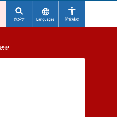
Languages
さがす
閲覧補助
に選定されました！
もっと見る（全2件）
状況
重要なお知らせ
2026/08/07
【給水所情報】8月8日（土曜日
2026/08/06
避難所開設状況
2026/08/01
避難所の再編について
2026/07/31
生活用水の配布について