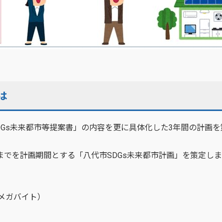
は
DGs未来都市等提案書」の内容を更に具体化した3年間の計画
までを計画期間とする「八代市SDGs未来都市計画」を策定し
56メガバイト）