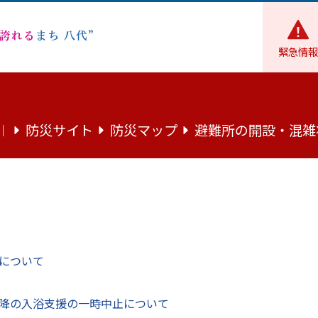
緊急情報
財政
施策・取り組み
SDGs
八代市は「SDGs未来都市」
防災サイト
防災マップ
避難所の開設・混雑
｜
都市」に選定されました！
について
降の入浴支援の一時中止について