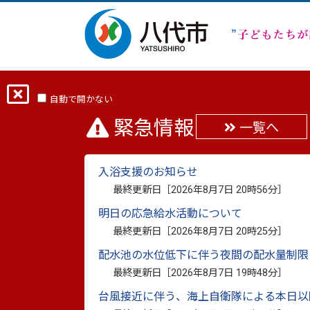
ホーム
分類から探す
市政
行政・
自動で開かない
緊急情報
一覧へ
八代市は「SDGs未来
入浴支援のお知らせ
最終更新日：
2023年10月31日
最終更新日［
2026年8月7日 20時56分
］
印刷
明日の応急給水活動について
最終更新日［
2026年8月7日 20時25分
］
配水池の水位低下に伴う夜間の配水量制限
最終更新日［
2026年8月7日 19時48分
］
台風接近に伴う、海上自衛隊による本日以