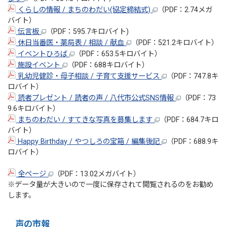
くらしの情報 / まちのわだい(協定締結式)
（PDF：2.74メガ
バイト）
伝言板
（PDF：595.7キロバイト)
休日当番医・薬局表 / 相談 / 献血
（PDF：521.2キロバイト）
イベントひろば
（PDF：653.5キロバイト）
施設イベント
（PDF：688キロバイト）
乳幼児健診・母子相談 / 子育て支援サービス
（PDF：747.8キ
ロバイト）
読者プレゼント / 読者の声 / 八代市公式SNS情報
（PDF：73
9.6キロバイト）
まちのわだい / すてきな写真を募集します
（PDF：684.7キロ
バイト）
Happy Birthday / やつしろの宝箱 / 編集後記
（PDF：688.9キ
ロバイト）
全ページ
（PDF：13.02メガバイト）
※データ量が大きいので一度に保存されて閲覧されるのをお勧め
します。
声の市報