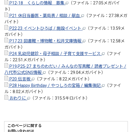
P12-18 くらしの情報 募集
（ファイル：27.05メガバイ
ト）
P21 休日当番医・薬局表 / 相談 / 献血
（ファイル：27.38メガ
バイト）
P22,23 イベントひろば / 施設イベント
（ファイル：13.59メ
ガバイト）
P17,23 図書館・博物館・松井文庫情報
（ファイル：12.58メ
ガバイト）
P24 乳幼児健診・母子相談 / 子育て支援サービス
（ファイ
ル：22.51メガバイト）
P19,P25-27 まちのわだい / みんなの写真館 / 読者プレゼント /
八代市公式SNS情報
（ファイル：29.04メガバイト）
P20 伝言板
（ファイル：8.22メガバイト）
P28 Happy Birthday / やつしろの宝箱 / 編集後記
（ファイ
ル：8.02メガバイト）
おわりに
（ファイル：315.5キロバイト）
このページに関する
お問い合わせは