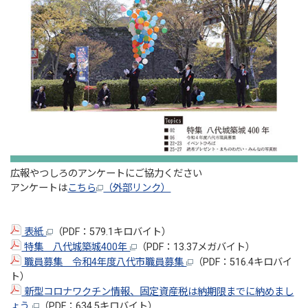
広報やつしろのアンケートにご協力ください
アンケートは
こちら
（外部リンク）
表紙
（PDF：579.1キロバイト）
特集 八代城築城400年
（PDF：13.37メガバイト）
職員募集 令和4年度八代市職員募集
（PDF：516.4キロバイ
ト）
新型コロナワクチン情報、固定資産税は納期限までに納めまし
ょう
（PDF：634.5キロバイト）