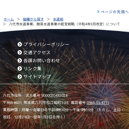
ページの先頭へ
ホーム
組織から探す
水道局
八代市水道事業、簡易水道事業の経営戦略（令和4年3月改定）について
プライバシーポリシー
交通アクセス
各課お問い合わせ
リンク集
サイトマップ
八代市役所 法人番号 9000020432024
〒866-8601 熊本県八代市松江城町1-25 電話番号:
0965-33-4111
業務時間：月曜～金曜日の午前8時30分～午後5時15分 （ただし、土日・
祝日、12月29日～翌年1月3日を除く）