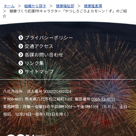
ホーム
組織から探す
健康福祉部
健康推進課
健康づくり応援PRキャラクター「やつしろごろよカモ～ン！ず」のご紹
介
プライバシーポリシー
交通アクセス
各課お問い合わせ
リンク集
サイトマップ
八代市役所 法人番号 9000020432024
〒866-8601 熊本県八代市松江城町1-25 電話番号:
0965-33-4111
業務時間：月曜～金曜日の午前8時30分～午後5時15分 （ただし、土日・
祝日、12月29日～翌年1月3日を除く）