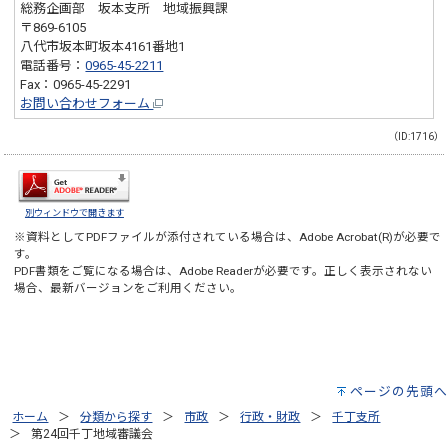
総務企画部 坂本支所 地域振興課
〒869-6105
八代市坂本町坂本4161番地1
電話番号：
0965-45-2211
Fax：0965-45-2291
お問い合わせフォーム
（ID:1716）
別ウィンドウで開きます
※資料としてPDFファイルが添付されている場合は、
Adobe Acrobat(R)
が必要で
す。
PDF書類をご覧になる場合は、
Adobe Reader
が必要です。正しく表示されない
場合、最新バージョンをご利用ください。
ページの先頭へ
ホーム
分類から探す
市政
行政・財政
千丁支所
第24回千丁地域審議会