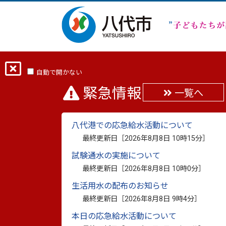
ホーム
分類から探す
市政
行政・
自動で開かない
緊急情報
一覧へ
令和2年度 八代市財
八代港での応急給水活動について
最終更新日：
2022年1月14日
最終更新日［
2026年8月8日 10時15分
］
印刷
試験通水の実施について
令和2年度 八代市財務報告書（一般会計等
最終更新日［
2026年8月8日 10時0分
］
生活用水の配布のお知らせ
最終更新日［
2026年8月8日 9時4分
］
令和2年度八代市財務報告書（一般会計
本日の応急給水活動について