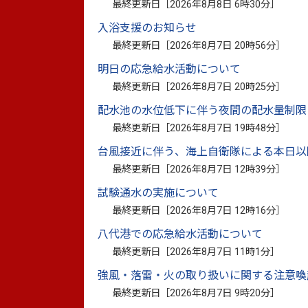
最終更新日［
2026年8月8日 6時30分
］
入浴支援のお知らせ
最終更新日［
2026年8月7日 20時56分
］
明日の応急給水活動について
最終更新日［
2026年8月7日 20時25分
］
このページに関
配水池の水位低下に伴う夜間の配水量制限
お問い合わせは
最終更新日［
2026年8月7日 19時48分
］
台風接近に伴う、海上自衛隊による本日以
最終更新日［
2026年8月7日 12時39分
］
試験通水の実施について
最終更新日［
2026年8月7日 12時16分
］
このマークがついているリンクは別ウインドウで
八代港での応急給水活動について
最終更新日［
2026年8月7日 11時1分
］
別ウィンドウで開きます
強風・落雷・火の取り扱いに関する注意喚
※資料としてPDFファイルが添付されている場合は
最終更新日［
2026年8月7日 9時20分
］
PDF書類をご覧になる場合は、
Adobe Reader
が必要