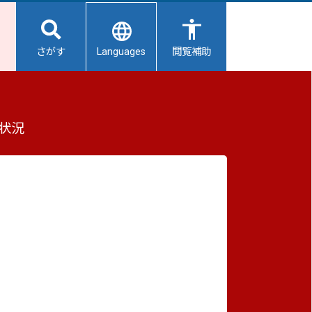
Languages
さがす
閲覧補助
会計等）について
もっと見る（全2件）
状況
重要なお知らせ
2026/08/08
避難所開設状況
2026/08/07
【給水所情報】8月8日（土曜日）
2026/08/01
避難所の再編について
2026/07/31
生活用水の配布について