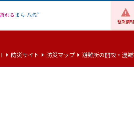
緊急情報
財政
市の財政
決算
令和2年度 八代市財務報告書（一般
防災サイト
防災マップ
避難所の開設・混雑
｜
務報告書（一般会計等）について
）についてお知らせいたします。
等）
（PDF：705.4キロバイト）