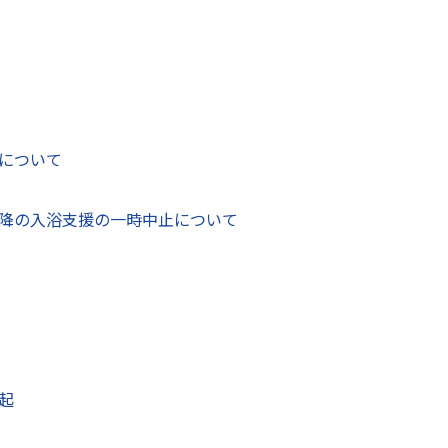
財務部 財政課
〒866-8601
する
熊本県八代市松江城町1-25 3階
について
電話番号：
0965-33-4106
Fax：0965-32-8944
お問い合わせフォーム
降の入浴支援の一時中止について
（ID:
開きます
起
、
Adobe Acrobat(R)
が必要です。
です。正しく表示されない場合、最新バージョンをご利用ください。