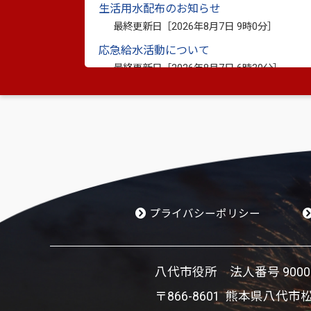
生活用水配布のお知らせ
最終更新日［
2026年8月7日 9時0分
］
このページを見ている人は、こんな
応急給水活動について
2019年3月22日更新
平成31年度（2
最終更新日［
2026年8月7日 6時30分
］
応急給水活動について
最終更新日［
2026年8月6日 21時29分
］
生活用水配布のお知らせ
最終更新日［
2026年8月6日 21時25分
］
生活用水の配布のお知らせ
最終更新日［
2026年8月6日 20時21分
］
プライバシーポリシー
応急給水活動について
最終更新日［
2026年8月6日 16時0分
］
八代市役所 法人番号 900002
〒866-8601 熊本県八代市