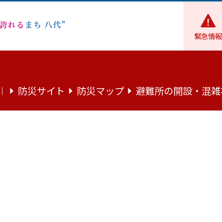
緊急情報
投票・開票の結果
八代市長選挙及び八代市議会議員選挙
会議員一般選挙投開票結果
防災サイト
防災マップ
避難所の開設・混雑
｜
市長選挙及び八代市議会議員一般選挙投
市長選挙及び八代市議会議員一般選挙投開票