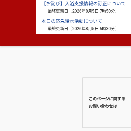
【お詫び】入浴支援情報の訂正について
支所別投票者数調べ_最終確定_八代市長
最終更新日［
2026年8月5日 7時50分
］
支所別投票者数調べ_最終確定_八代市議
本日の応急給水活動について
最終更新日［
2026年8月5日 6時30分
］
このページに関する
お問い合わせは