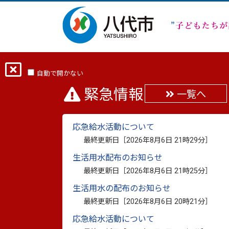
ホーム
分類から探す
市政
選挙
令和3年8月29日八代市長選挙及び八代市議
自動で開かない
緊急情報
一覧へ
令和3年8月29日八代
応急給水活動について
最終更新日［
2026年8月6日 21時29分
］
開票結果
生活用水配布のお知らせ
最終更新日［
2026年8月6日 21時25分
］
最終更新日：
2021年12月3日
印刷
生活用水の配布のお知らせ
最終更新日［
2026年8月6日 20時21分
］
令和3年8月29日執行八代
応急給水活動について