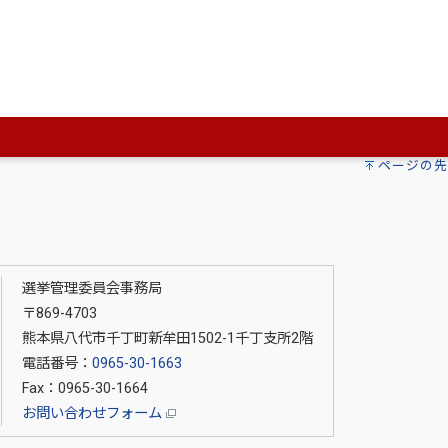
選挙
（PDF：434.7キロバイト）
会議員一般選挙
（PDF：440.3キロバイト）
ページの先
選挙管理委員会事務局
〒869-4703
熊本県八代市千丁町新牟田1502-1千丁支所2階
電話番号：
0965-30-1663
Fax：0965-30-1664
お問い合わせフォーム