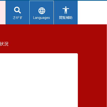
Languages
さがす
閲覧補助
もっと見る（全2件）
状況
重要なお知らせ
2026/08/06
【給水所情報】8月7日（金曜日）
2026/08/06
避難所開設状況
2026/08/01
避難所の再編について
結果
2026/07/31
生活用水の配布について