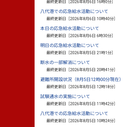
最終更新日［
2026年8月6日 16時0分
］
八代港での応急給水活動について
投開票結果はこちらのファイルをご覧くだ
最終更新日［
2026年8月6日 10時40分
］
本日の応急給水活動について
最終更新日［
2026年8月6日 6時30分
］
【八代市長選挙】
明日の応急給水活動について
最終更新日［
2026年8月5日 21時1分
］
選挙結果（市長選挙）
（PDF：88.5
断水の一部解消について
最終更新日［
2026年8月5日 20時41分
］
【八代市議選挙】
避難所開設状況（8月5日12時00分現在）
選挙結果（市議選挙）
（PDF：206.
最終更新日［
2026年8月5日 12時18分
］
試験通水の実施について
最終更新日［
2026年8月5日 11時42分
］
【その他の資料】
八代港での応急給水活動について
投票者数調べ_最終確定_八代市長選挙
最終更新日［
2026年8月5日 10時24分
］
投票者数調べ_最終確定_八代市議会議員