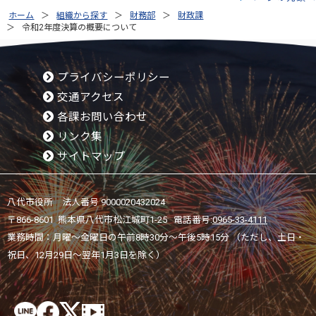
ホーム
組織から探す
財務部
財政課
令和2年度決算の概要について
プライバシーポリシー
交通アクセス
各課お問い合わせ
リンク集
サイトマップ
八代市役所 法人番号 9000020432024
〒866-8601 熊本県八代市松江城町1-25 電話番号:
0965-33-4111
業務時間：月曜～金曜日の午前8時30分～午後5時15分 （ただし、土日・
祝日、12月29日～翌年1月3日を除く）