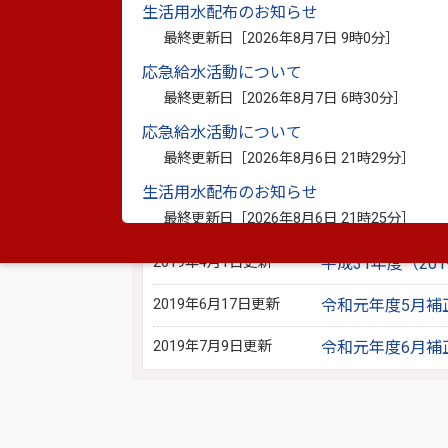
生活用水配布のお知らせ
別ウィンドウで開きます
最終更新日［
2026年8月7日 9時0分
］
※資料としてPDFファイルが添付されている場合は
応急給水活動について
PDF書類をご覧になる場合は、
Adobe Reader
が必要
最終更新日［
2026年8月7日 6時30分
］
応急給水活動について
このページを見ている人は、こんな
最終更新日［
2026年8月6日 21時29分
］
2019年3月22日更新
平成31年度（2
生活用水配布のお知らせ
最終更新日［
2026年8月6日 21時25分
］
2019年3月22日更新
平成31年度（2
生活用水の配布のお知らせ
2019年4月1日更新
平成31年度（20
最終更新日［
2026年8月6日 20時21分
］
2019年6月17日更新
令和元年度5月補
2019年7月9日更新
令和元年度6月補