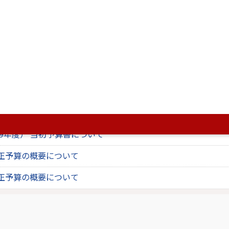
、
Adobe Acrobat(R)
が必要です。
です。正しく表示されない場合、最新バージョンをご利用ください。
ページも見ています。
019年度）当初予算の概要について
019年度）1号補正予算の概要について
19年度） 当初予算書について
正予算の概要について
正予算の概要について