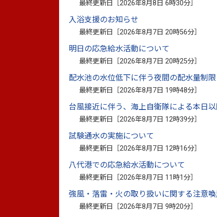
令和3年8月11日から8月18日にかけて
最終更新日［
2026年8月8日 6時30分
］
専決処分により予算措置を講じます。
入浴支援のお知らせ
最終更新日［
2026年8月7日 20時56分
］
明日の応急給水活動について
令和3年度9月補正予算（9月1日専決分
最終更新日［
2026年8月7日 20時25分
］
配水池の水位低下に伴う夜間の配水量制限
最終更新日［
2026年8月7日 19時48分
］
台風接近に伴う、海上自衛隊による本日以
このページに関
最終更新日［
2026年8月7日 12時39分
］
お問い合わせは
試験通水の実施について
最終更新日［
2026年8月7日 12時16分
］
八代港での応急給水活動について
最終更新日［
2026年8月7日 11時1分
］
強風・落雷・火の取り扱いに関する注意喚
このマークがついているリンクは別ウインドウで
最終更新日［
2026年8月7日 9時20分
］