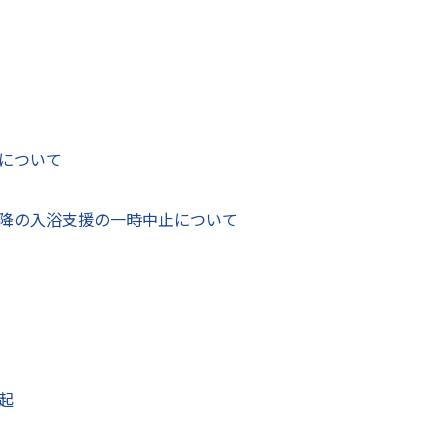
の大雨で被災した施設の復旧を速やかに実施するため、9月1日付
）の概要
（PDF：178.5キロバイト）
について
財務部 財政課
〒866-8601
降の入浴支援の一時中止について
する
熊本県八代市松江城町1-25 3階
電話番号：
0965-33-4106
Fax：0965-32-8944
お問い合わせフォーム
（ID:
起
開きます