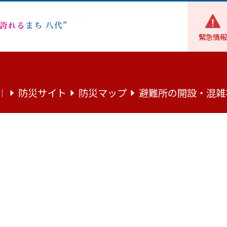
緊急情報
財政
市の財政
予算
令和3年度9月補正予算（9月1日専決
防災サイト
防災マップ
避難所の開設・混雑
｜
（9月1日専決分）の概要について
の概要をお知らせします。