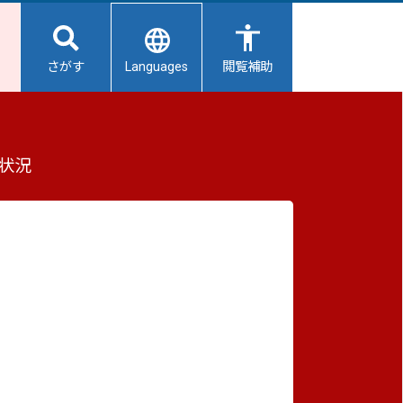
Languages
さがす
閲覧補助
分）の概要について
もっと見る（全2件）
状況
重要なお知らせ
2026/08/08
避難所開設状況
2026/08/07
【給水所情報】8月8日（土曜日）
2026/08/01
避難所の再編について
2026/07/31
生活用水の配布について