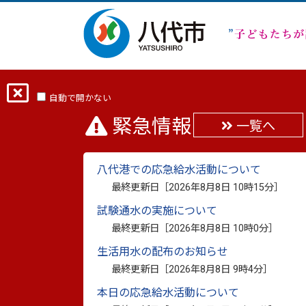
ホーム
分類から探す
市政
行政・
自動で開かない
緊急情報
一覧へ
令和3年度9月補正予算
八代港での応急給水活動について
最終更新日：
2021年9月2日
最終更新日［
2026年8月8日 10時15分
］
印刷
試験通水の実施について
最終更新日［
2026年8月8日 10時0分
］
令和3年度9月補正予算（9月1日専決分）
生活用水の配布のお知らせ
最終更新日［
2026年8月8日 9時4分
］
本日の応急給水活動について