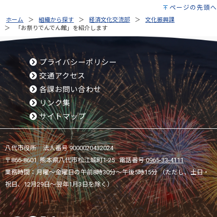
ページの先頭へ
ホーム
組織から探す
経済文化交流部
文化振興課
「お祭りでんでん館」を紹介します
プライバシーポリシー
交通アクセス
各課お問い合わせ
リンク集
サイトマップ
八代市役所 法人番号 9000020432024
〒866-8601 熊本県八代市松江城町1-25 電話番号:
0965-33-4111
業務時間：月曜～金曜日の午前8時30分～午後5時15分 （ただし、土日・
祝日、12月29日～翌年1月3日を除く）