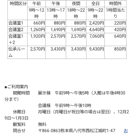
時間区分
午前
午後
夜間
全日
時間外
9時～12
13時～17
18時～22
9時～22
1時間当た
時
時
時
時
り
会議室1
660円
880円
880円
2,420円
220円
会議室2
1,260円
1,690円
1,690円
4,640円
420円
会議室1
1,920円
2,570円
2,570円
7,060円
640円
＋2
伝承ルー
2,570円
3,430円
3,430円
9,430円
850円
ム
■ご利用案内
開館時間 展示棟 午前9時～午後5時（入館は午後4時30
分まで）
会議棟 午前9時～午後10時
休館日 月曜日（月曜日が祝日等の場合は翌日）、12月2
9日～1月3日
観覧料 無料
問合せ 〒866-0863熊本県八代市西松江城町1-47
お