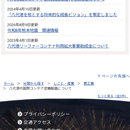
2024年4月10日更新
「八代港を核とする将来的な成長ビジョン」を策定しました
2026年8月9日更新
令和8年熊本地震 関連情報
2025年4月1日更新
八代港リーファーコンテナ利用拡大事業助成金について
ページの先頭へ
ホーム
分類から探す
しごと・産業
商工業
八代港の国際コンテナ定期航路について
もっと見る（全3件）
プライバシーポリシー
交通アクセス