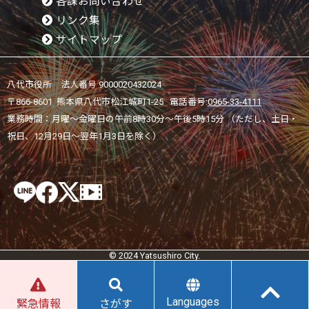
各課お問い合わせ
リンク集
サイトマップ
八代市役所 法人番号 9000020432024
〒866-8601 熊本県八代市松江城町1-25 電話番号:
0965-33-4111
業務時間：月曜～金曜日の午前8時30分～午後5時15分 （ただし、土日・
祝日、12月29日～翌年1月3日を除く）
© 2024 Yatsushiro City.
Languages
緊急情報
さがす