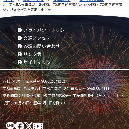
ホーム
組織から探す
健康福祉部
障がい者支援課
第4期八代市障がい者計画、第6期八代市障がい福祉計画・第2期八代市障
がい児福祉計画を策定しました
プライバシーポリシー
交通アクセス
各課お問い合わせ
リンク集
サイトマップ
八代市役所 法人番号 9000020432024
〒866-8601 熊本県八代市松江城町1-25 電話番号:
0965-33-4111
業務時間：月曜～金曜日の午前8時30分～午後5時15分 （ただし、土日・
祝日、12月29日～翌年1月3日を除く）