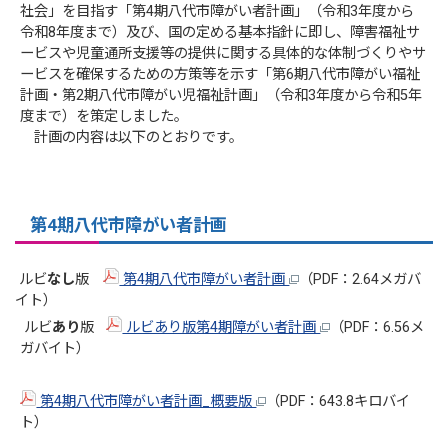
社会」を目指す「第4期八代市障がい者計画」（令和3年度から
令和8年度まで）及び、国の定める基本指針に即し、障害福祉サ
ービスや児童通所支援等の提供に関する具体的な体制づくりやサ
ービスを確保するための方策等を示す「第6期八代市障がい福祉
計画・第2期八代市障がい児福祉計画」（令和3年度から令和5年
度まで）を策定しました。
計画の内容は以下のとおりです。
第4期八代市障がい者計画
ルビ
なし
版
第4期八代市障がい者計画
（PDF：2.64メガバ
イト）
ルビ
あり
版
ルビあり版第4期障がい者計画
（PDF：6.56メ
ガバイト）
第4期八代市障がい者計画_概要版
（PDF：643.8キロバイ
ト）