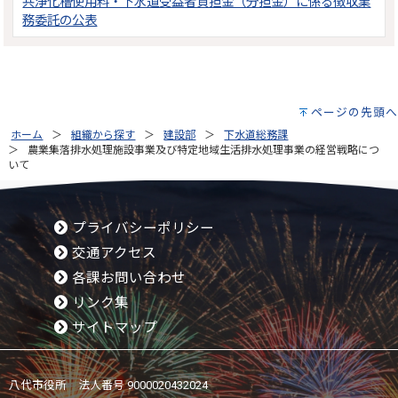
共浄化槽使用料・下水道受益者負担金（分担金）に係る徴収業
務委託の公表
ページの先頭へ
ホーム
組織から探す
建設部
下水道総務課
農業集落排水処理施設事業及び特定地域生活排水処理事業の経営戦略につ
いて
プライバシーポリシー
交通アクセス
各課お問い合わせ
リンク集
サイトマップ
八代市役所 法人番号 9000020432024