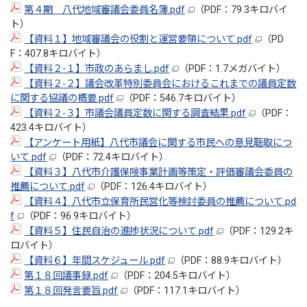
第４期 八代地域審議会委員名簿.pdf
（PDF：79.3キロバイ
ト）
【資料１】地域審議会の役割と運営要領について.pdf
（PD
F：407.8キロバイト）
【資料２-１】市政のあらまし.pdf
（PDF：1.7メガバイト）
【資料２-２】議会改革特別委員会におけるこれまでの議員定数
に関する協議の概要.pdf
（PDF：546.7キロバイト）
【資料２-３】市議会議員定数に関する調査結果.pdf
（PDF：
423.4キロバイト）
【アンケート用紙】八代市議会に関する市民への意見聴取につ
いて.pdf
（PDF：72.4キロバイト）
【資料３】八代市介護保険事業計画等策定・評価審議会委員の
推薦について.pdf
（PDF：126.4キロバイト）
【資料４】八代市立保育所民営化等検討委員の推薦について.pd
f
（PDF：96.9キロバイト）
【資料５】住民自治の進捗状況について.pdf
（PDF：129.2キ
ロバイト）
【資料６】年間スケジュール.pdf
（PDF：88.9キロバイト）
第１８回議事録.pdf
（PDF：204.5キロバイト）
第１８回発言要旨.pdf
（PDF：117.1キロバイト）