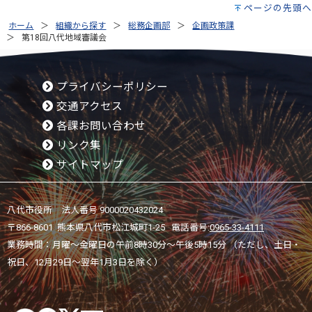
ページの先頭へ
ホーム
組織から探す
総務企画部
企画政策課
第18回八代地域審議会
プライバシーポリシー
交通アクセス
各課お問い合わせ
リンク集
サイトマップ
八代市役所 法人番号 9000020432024
〒866-8601 熊本県八代市松江城町1-25 電話番号:
0965-33-4111
業務時間：月曜～金曜日の午前8時30分～午後5時15分 （ただし、土日・
祝日、12月29日～翌年1月3日を除く）