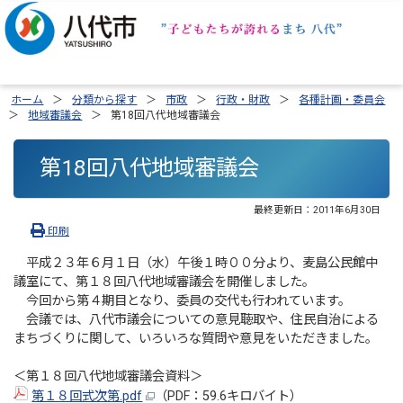
ホーム
分類から探す
市政
行政・財政
各種計画・委員会
地域審議会
第18回八代地域審議会
第18回八代地域審議会
最終更新日：
2011年6月30日
印刷
平成２３年６月１日（水）午後１時００分より、麦島公民館中
議室にて、第１８回八代地域審議会を開催しました。
今回から第４期目となり、委員の交代も行われています。
会議では、八代市議会についての意見聴取や、住民自治による
まちづくりに関して、いろいろな質問や意見をいただきました。
＜第１８回八代地域審議会資料＞
第１８回式次第.pdf
（PDF：59.6キロバイト）