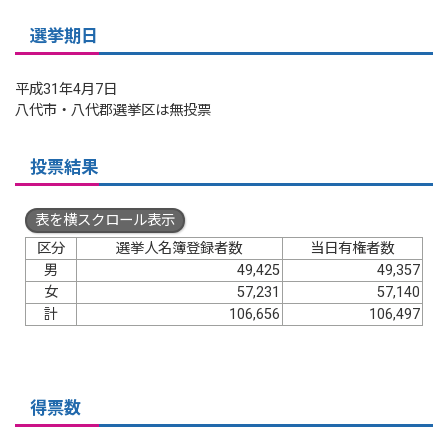
選挙期日
平成31年4月7日
八代市・八代郡選挙区は無投票
投票結果
表を横スクロール表示
区分
選挙人名簿登録者数
当日有権者数
男
49,425
49,357
女
57,231
57,140
計
106,656
106,497
得票数