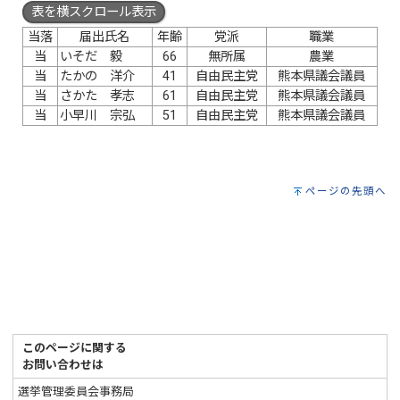
表を横スクロール表示
当落
届出氏名
年齢
党派
職業
当
いそだ 毅
66
無所属
農業
当
たかの 洋介
41
自由民主党
熊本県議会議員
当
さかた 孝志
61
自由民主党
熊本県議会議員
当
小早川 宗弘
51
自由民主党
熊本県議会議員
ページの先頭へ
このページに関する
お問い合わせは
選挙管理委員会事務局