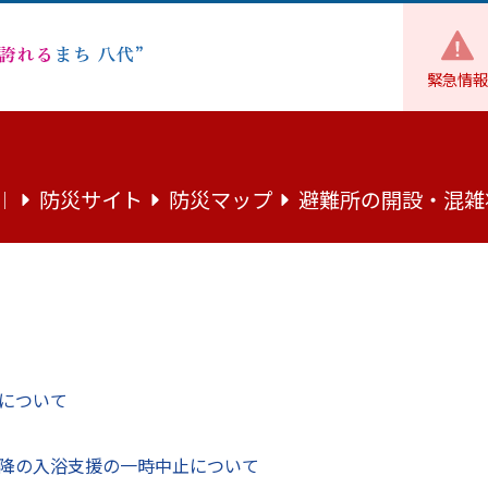
緊急情報
財政
市の財政
予算
令和2年度4月補正予算（4月30日専
防災サイト
防災マップ
避難所の開設・混雑
｜
（4月30日専決分）の概要について
）の概要をお知らせします。
について
降の入浴支援の一時中止について