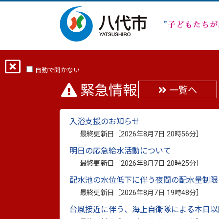
ホーム
分類から探す
市政
行政・
自動で開かない
緊急情報
一覧へ
令和2年度4月補正予算
入浴支援のお知らせ
最終更新日：
2020年4月30日
最終更新日［
2026年8月7日 20時56分
］
印刷
明日の応急給水活動について
最終更新日［
2026年8月7日 20時25分
］
令和2年度4月補正予算（4月30日専決分
配水池の水位低下に伴う夜間の配水量制限
最終更新日［
2026年8月7日 19時48分
］
台風接近に伴う、海上自衛隊による本日以