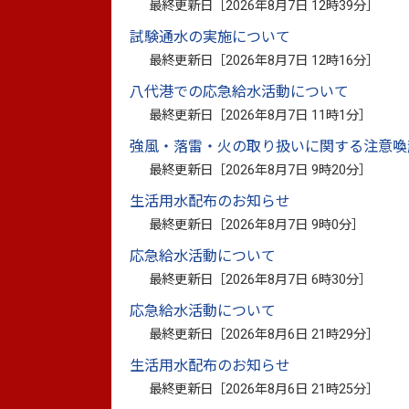
○令和2年度 4月補正予算（4月30日専
最終更新日［
2026年8月7日 12時39分
］
試験通水の実施について
4月30日、国の1次補正予算が成立し
最終更新日［
2026年8月7日 12時16分
］
全ての市民に対して、
八代港での応急給水活動について
「特別定額給付金」を迅速に支給できるよ
最終更新日［
2026年8月7日 11時1分
］
ます。
強風・落雷・火の取り扱いに関する注意喚
最終更新日［
2026年8月7日 9時20分
］
生活用水配布のお知らせ
令和2年度4月補正予算（4月3
最終更新日［
2026年8月7日 9時0分
］
応急給水活動について
最終更新日［
2026年8月7日 6時30分
］
令和2年度4月補正予算（4月3
応急給水活動について
最終更新日［
2026年8月6日 21時29分
］
生活用水配布のお知らせ
最終更新日［
2026年8月6日 21時25分
］