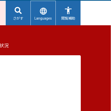
Languages
さがす
閲覧補助
決分）の概要について
もっと見る（全2件）
状況
重要なお知らせ
2026/08/07
【給水所情報】8月8日（土曜日）
2026/08/06
避難所開設状況
2026/08/01
避難所の再編について
2026/07/31
生活用水の配布について