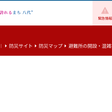
緊急情報
財政
各種計画・委員会
地域審議会
第15回千丁地域審議
防災サイト
防災マップ
避難所の開設・混雑
｜
支所３階会議室において、第15回千丁地域審議会を開催しました。
22年度主要事業等について説明をいたしました。
ました。
ト）