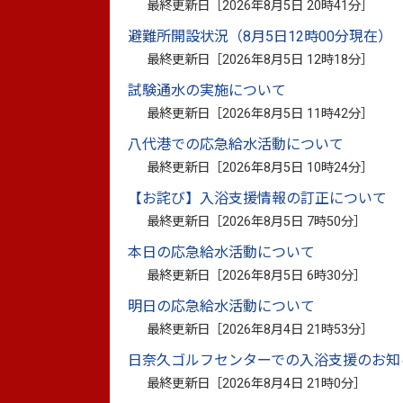
最終更新日［
2026年8月5日 20時41分
］
避難所開設状況（8月5日12時00分現在）
第15回質問要旨.pdf
（PDF：160.9キ
最終更新日［
2026年8月5日 12時18分
］
千丁支所主要事業等資料.pdf
（PDF：1
試験通水の実施について
イト）
H22当初予算の概要.pdf
（PDF：
最終更新日［
2026年8月5日 11時42分
］
八代港での応急給水活動について
最終更新日［
2026年8月5日 10時24分
］
【お詫び】入浴支援情報の訂正について
このページに関
最終更新日［
2026年8月5日 7時50分
］
お問い合わせは
本日の応急給水活動について
最終更新日［
2026年8月5日 6時30分
］
明日の応急給水活動について
最終更新日［
2026年8月4日 21時53分
］
日奈久ゴルフセンターでの入浴支援のお知
最終更新日［
2026年8月4日 21時0分
］