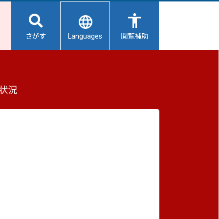
Languages
さがす
閲覧補助
会
もっと見る（全3件）
状況
重要なお知らせ
2026/08/06
避難所開設状況
2026/08/05
【給水所情報】8月6日（木曜日）
2026/08/01
避難所の再編について
2026/07/31
生活用水の配布について