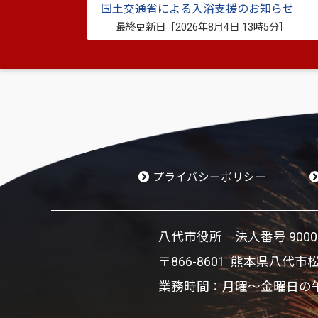
別ウィンドウで開きます
国土交通省による入浴支援のお知らせ
※資料としてPDFファイルが添付されている場合は
最終更新日［
2026年8月4日 13時5分
］
PDF書類をご覧になる場合は、
Adobe Reader
が必要
プライバシーポリシー
八代市役所 法人番号 900002
〒866-8601 熊本県八代市
業務時間：月曜～金曜日の午前