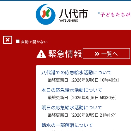
ホーム
分類から探す
市政
行政・
自動で開かない
緊急情報
一覧へ
第15回千丁地域審議会
八代港での応急給水活動について
最終更新日：
2010年8月19日
最終更新日［
2026年8月6日 10時40分
］
印刷
本日の応急給水活動について
平成22年6月15日(金)14時より、千丁
最終更新日［
2026年8月6日 6時30分
］
八代市地域審議会正副会長会議報告、平成
明日の応急給水活動について
また、担当課による事業の説明も行われ
最終更新日［
2026年8月5日 21時1分
］
断水の一部解消について
第15回次第.pdf
（PDF：56.4キロバイ