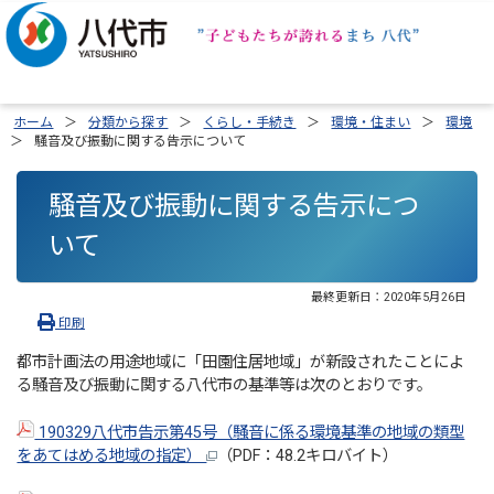
ホーム
分類から探す
くらし・手続き
環境・住まい
環境
騒音及び振動に関する告示について
騒音及び振動に関する告示につ
いて
最終更新日：
2020年5月26日
印刷
都市計画法の用途地域に「田園住居地域」が新設されたことによ
る騒音及び振動に関する八代市の基準等は次のとおりです。
190329八代市告示第45号（騒音に係る環境基準の地域の類型
をあてはめる地域の指定）
（PDF：48.2キロバイト）