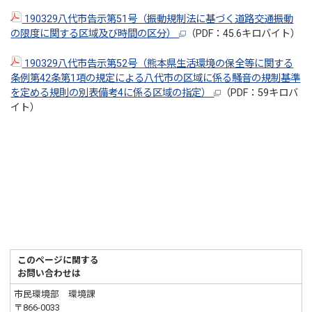
190329八代市告示第51号（振動規制法に基づく道路交通振動
の限度に関する区域及び時間の区分）
（PDF：45.6キロバイト）
190329八代市告示第52号（熊本県生活環境の保全等に関する
条例第42条第1項の規定による八代市の区域に係る騒音の規制基準
を定める規則の別表備考4に係る区域の指定）
（PDF：59キロバ
イト）
このページに関する
お問い合わせは
市民環境部 環境課
〒866-0033