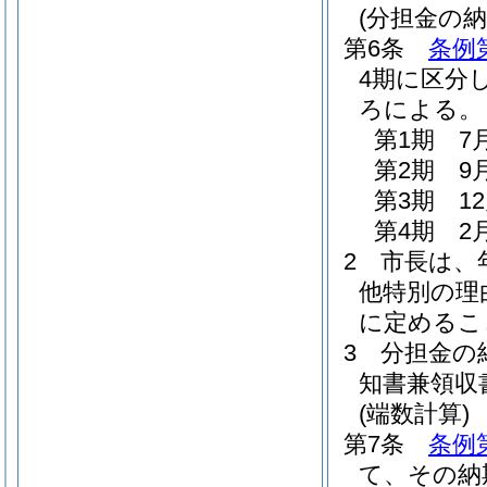
(分担金の納
第6条
条例
4期に区分
ろによる。
第1期 7
第2期 9
第3期 1
第4期 2
2
市長は、
他特別の理
に定めるこ
3
分担金の
知書兼領収
(端数計算)
第7条
条例
て、その納