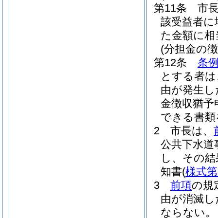
第11条
市
該受益者に
た金額に相
(分担金の
第12条
条例
とする者は
由が発生し
金徴収猶予
できる書類
2
市長は、
公共下水道
し、その結
知書
(
様式第
3
前項
の規
由が消滅し
ならない。