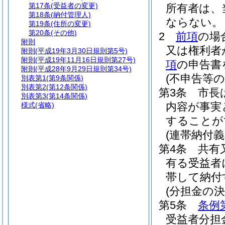
第17条
(受益者の変更)
所有者は、
第18条
(納付管理人)
ならない。
第19条
(住所の変更)
第20条
(その他)
2
前項
の場
附則
又は権利者
附則
(平成19年3月30日規則第5号)
附則
(平成19年11月16日規則第27号)
項
の申告書
附則
(平成28年9月29日規則第34号)
(不申告等の
別表第1
(第9条関係)
別表第2
(第12条関係)
第3条
市長
別表第3
(第14条関係)
内容が事実
様式
(省略)
することが
(連帯納付義
第4条
共有
有る受益者
帯して納付
(分担金の決
第5条
条例
受益者分担