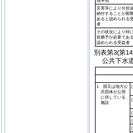
係争地
災害等により分担
納付することが困
あると認められる
者
その状況により特
収猶予が必要であ
認められる受益者
別表第3
(第1
公共下水
1 国又は地方公
(
共団体が公用
に供している
(
施設
(
(
(