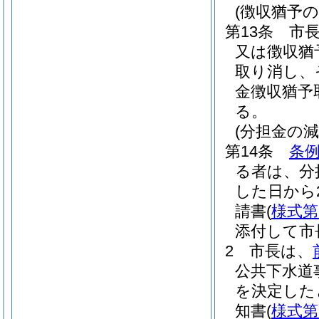
(徴収猶予の
第13条
市
又は徴収猶
取り消し、
金徴収猶予
る。
(分担金の減
第14条
条例
る者は、分
した日から
請書
(
様式第
添付して市
2
市長は、
公共下水道
を決定した
知書
(
様式第