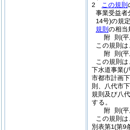
2
この規則
事業受益者
14号)
の規
規則
の相当
附
則
(
この規則は
附
則
(平
この規則は
下水道事業
(
市都市計画下
則、八代市下
規則及び八代
する。
附
則
(
この規則は
別表第1
(第9