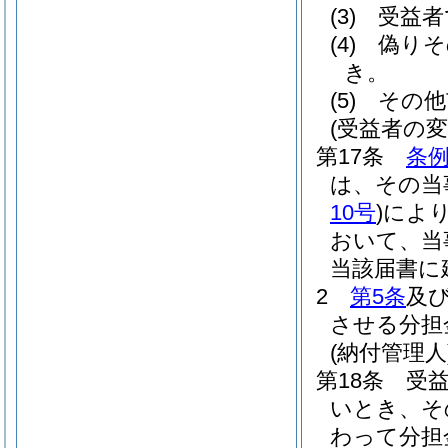
(3)
受益者
(4)
偽りそ
き。
(5)
その他
(受益者の変
第17条
条例
は、その当
10号
)
によ
おいて、当
当該届書に
2
第5条
及
させる分担
(納付管理人
第18条
受
いとき、そ
わって分担