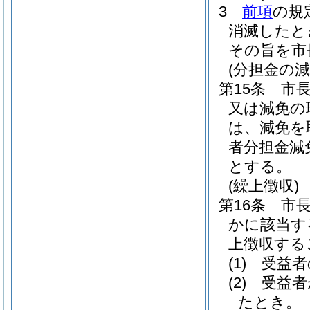
3
前項
の規
消滅したと
その旨を市
(分担金の減
第15条
市
又は減免の
は、減免を
者分担金減
とする。
(繰上徴収)
第16条
市
かに該当す
上徴収する
(1)
受益者
(2)
受益者
たとき。