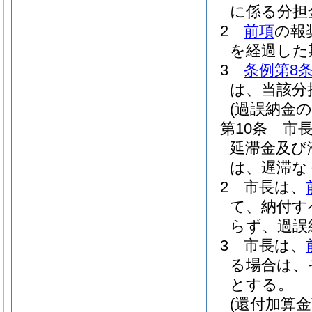
に係る分担
2
前項
の報
を経過した
3
条例第8
は、当該分
(過誤納金の
第10条
市
延滞金及び
は、遅滞な
2
市長は、
て、納付す
らず、過誤
3
市長は、
る場合は、
とする。
(還付加算金