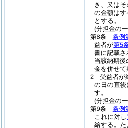
き、又はそ
の金額はす
とする。
(分担金の一
第8条
条例
益者が
第5
書に記載さ
当該納期後
金を併せて
2
受益者が
の日の直後
す。
(分担金の
第9条
条例
これに対し
給する。
た