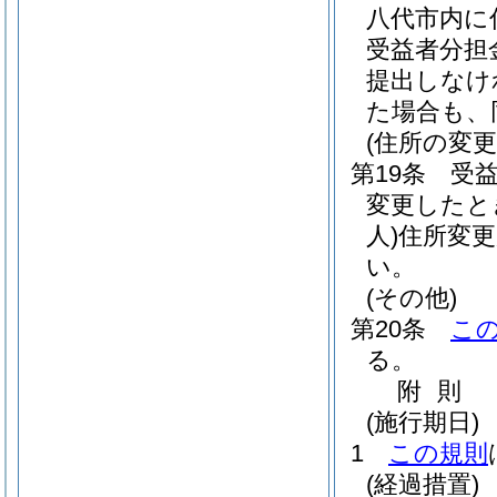
八代市内に
受益者分担
提出しなけ
た場合も、
(住所の変更
第19条
受
変更したと
人)
住所変更
い。
(その他)
第20条
こ
る。
附
則
(施行期日)
1
この規則
(経過措置)