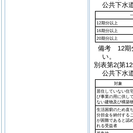
公共下水
12期分以上
16期分以上
20期分以上
備考 12
い。
別表第2
(第1
公共下水
対象
居住していない住
び事業の用に供し
ない建物及び構築
生活困窮のため直
分担金を納付する
が困難であると認
れる受益者