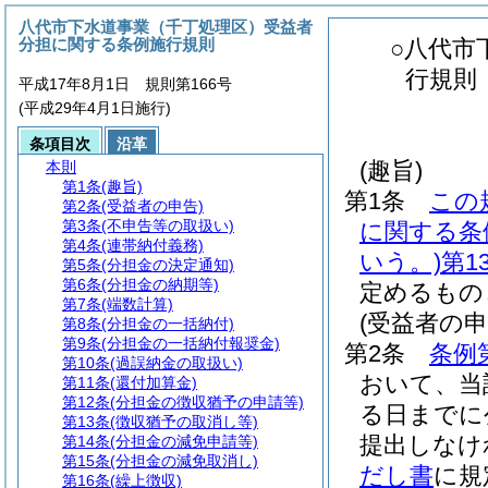
八代市下水道事業（千丁処理区）受益者
分担に関する条例施行規則
○八代市
行規則
平成17年8月1日 規則第166号
(平成29年4月1日施行)
条項目次
沿革
(趣旨)
本則
第1条
(趣旨)
第1条
この
第2条
(受益者の申告)
第3条
(不申告等の取扱い)
に関する条
第4条
(連帯納付義務)
いう。)
第1
第5条
(分担金の決定通知)
第6条
(分担金の納期等)
定めるもの
第7条
(端数計算)
(受益者の申
第8条
(分担金の一括納付)
第9条
(分担金の一括納付報奨金)
第2条
条例
第10条
(過誤納金の取扱い)
おいて、当
第11条
(還付加算金)
第12条
(分担金の徴収猶予の申請等)
る日までに
第13条
(徴収猶予の取消し等)
提出しなけ
第14条
(分担金の減免申請等)
第15条
(分担金の減免取消し)
だし書
に規
第16条
(繰上徴収)