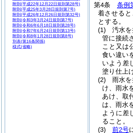
第4条
条例
附則
(平成22年12月22日規則第28号)
附則
(平成25年3月28日規則第7号)
着させると
附則
(平成26年12月26日規則第32号)
附則
(令和3年3月24日規則第7号)
とする。
附則
(令和6年6月18日規則第28号)
(1)
汚水を
附則
(令和7年6月24日規則第13号)
附則
(令和8年1月28日規則第8号)
管に接続
別表
(第16条関係)
こと又は
様式
(省略)
食い違い
いよう差
塗り仕上
(2)
雨水を
け、雨水
あけ、取
は、雨水
ように差
ること。
(3)
前2号