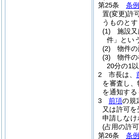
第25条
条例
置
(変更)
許
うものとす
(1)
施設又
件」という
(2)
物件の
(3)
物件の
20分の1
2
市長は、
を審査し、
を通知する
3
前項
の規
又は許可を
申請しなけ
(占用の許可
第26条
条例