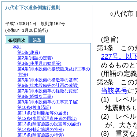
八代市下水道条例施行規則
○八代市
平成17年8月1日 規則第162号
(令和8年1月28日施行)
(趣旨)
条項目次
沿革
第1条
この
本則
第1条
(趣旨)
227号。以
第2条
(用語の定義)
第3条
(使用月の始期等)
めるものと
第4条
(排水設備の接続箇所及び工事の
(用語の定義
方法)
第5条
(排水設備の構造等の基準)
第2条
この
第6条
(排水設備等の計画の確認)
当該各号
に
第7条
(排水設備等の軽微な変更)
第8条
(軽微な工事)
(1)
レベル
第9条
(排水設備等の工事完了届)
地震動を
第10条
(検査済証)
第11条
(使用開始等の届出)
(2)
レベル
第12条
(水質管理責任者の届出)
が、大き
第13条
(除害施設の設置等の届出)
第14条
(特定施設の特例)
(3)
重要な
第15条
(除害施設の特例)