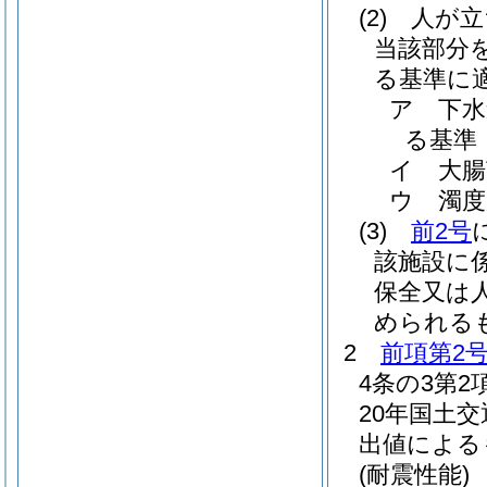
(2)
人が立
当該部分
る基準に
ア
下水
る基準
イ
大
ウ
濁度
(3)
前2号
該施設に
保全又は
められる
2
前項第2
4条の3第
20年国土交
出値による
(耐震性能)