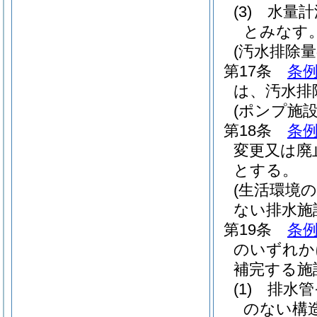
(3)
水量計
とみなす
(汚水排除量
第17条
条例
は、汚水排
(ポンプ施
第18条
条例
変更又は廃
とする。
(生活環境
ない排水施
第19条
条例
のいずれか
補完する施
(1)
排水管
のない構