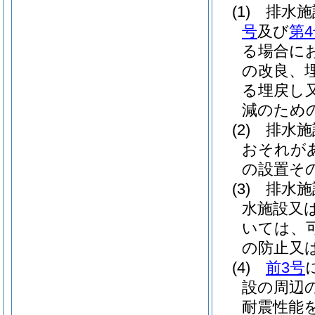
(1)
排水施
号
及び
第
る場合に
の改良、
る埋戻し
減のため
(2)
排水施
おそれが
の設置そ
(3)
排水施
水施設又
いては、
の防止又
(4)
前3号
設の周辺
耐震性能