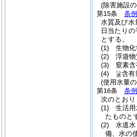
(除害施設の
第15条
条例
水質及び水
日当たりの
とする。
(1)
生物化
(2)
浮遊物
(3)
窒素含
(4)
含有
りん
燐
(使用水量の
第16条
条例
次のとおり
(1)
生活用
たものと
(2)
水道水
備、水の