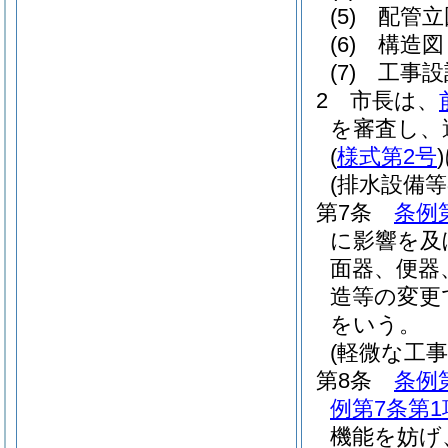
(5)
配管立
(6)
構造図
(7)
工事設
2
市長は、
を審査し、
(
様式第2号
)
(排水設備
第7条
条例
に影響を及
面器、便器
造等の変更
をいう。
(軽微な工事
第8条
条例
例第7条第1
機能を妨げ