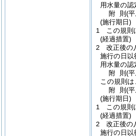
用水量の認
附
則
(平
(施行期日)
1
この規則
(経過措置)
2
改正後の
施行の日以
用水量の認
附
則
(
この規則は
附
則
(平
(施行期日)
1
この規則
(経過措置)
2
改正後の
施行の日以