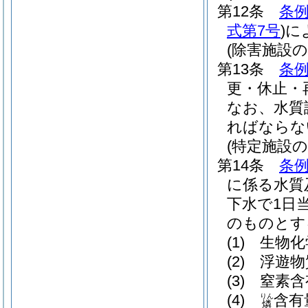
第12条
条例
式第7号
)
に
(除害施設
第13条
条例
更・休止・
なお、水質
ればならな
(特定施設の
第14条
条例
に係る水質
下水で1日
のものとす
(1)
生物化
(2)
浮遊物
(3)
窒素含
(4)
含有
りん
燐