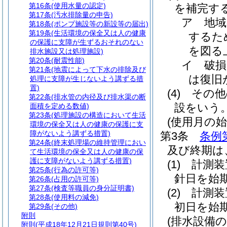
第16条
(使用水量の認定)
を補完す
第17条
(汚水排除量の申告)
ア
地域
第18条
(ポンプ施設等の新設等の届出)
第19条
(生活環境の保全又は人の健康
するた
の保護に支障が生ずるおそれのない
を図る
排水施設又は処理施設)
第20条
(耐震性能)
イ
破損
第21条
(地震によって下水の排除及び
は復旧
処理に支障が生じないよう講ずる措
置)
(4)
その
第22条
(排水管の内径及び排水渠の断
設をいう
面積を定める数値)
第23条
(処理施設の構造において生活
(使用月の始
環境の保全又は人の健康の保護に支
障がないよう講ずる措置)
第3条
条例
第24条
(終末処理場の維持管理におい
及び終期は
て生活環境の保全又は人の健康の保
護に支障がないよう講ずる措置)
(1)
計測装
第25条
(行為の許可等)
針日を始
第26条
(占用の許可等)
第27条
(検査等職員の身分証明書)
(2)
計測装
第28条
(使用料の減免)
初日を始
第29条
(その他)
附則
(排水設備
附則
(平成18年12月21日規則第40号)