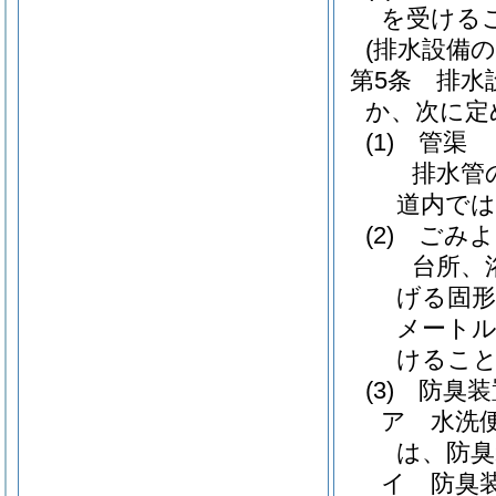
を受ける
(排水設備
第5条
排水
か、次に定
(1)
管渠
排水管
道内では
(2)
ごみよ
台所、
げる固形
メート
けるこ
(3)
防臭装
ア
水洗
は、防臭
イ
防臭