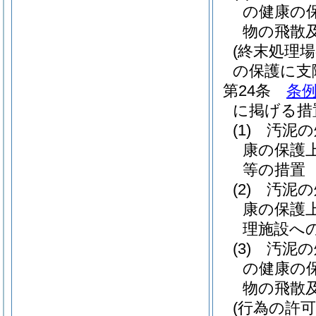
の健康の
物の飛散
(終末処理
の保護に支
第24条
条例
に掲げる措
(1)
汚泥の
康の保護
等の措置
(2)
汚泥の
康の保護
理施設へ
(3)
汚泥の
の健康の
物の飛散
(行為の許可