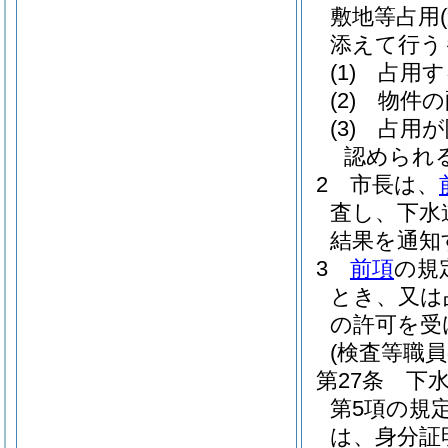
敷地等占用
添えて行う
(1)
占用す
(2)
物件の
(3)
占用が
認められ
2
市長は、
査し、下水
結果を通知
3
前項
の規
とき、又は
の許可を受
(検査等職
第27条
下
第5項の規
は、身分証