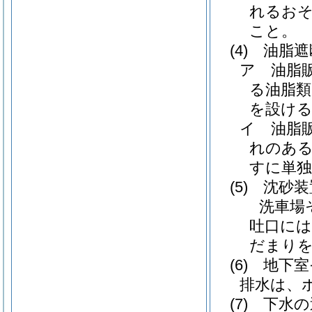
れるお
こと。
(4)
油脂遮
ア
油脂
る油脂類
を設け
イ
油脂
れのある
すに単
(5)
沈砂装
洗車場
吐口には
だまり
(6)
地下室
排水は、
(7)
下水の