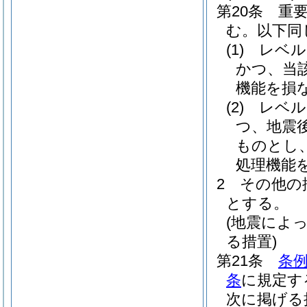
第20条
重
む。以下同
(1)
レベル
かつ、当
機能を損
(2)
レベル
つ、地震
ものとし
処理機能
2
その他の
とする。
(地震によ
る措置)
第21条
条例
条
に規定す
次に掲げる