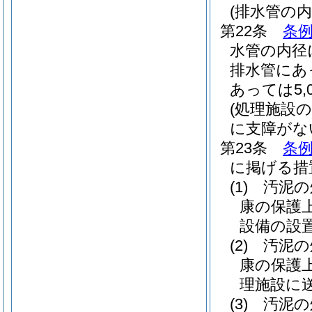
(排水管の
第22条
条例
水管の内径
排水管にあ
あっては5
(処理施設
に支障がな
第23条
条例
に掲げる措
(1)
汚泥の
康の保護
設備の設
(2)
汚泥の
康の保護
理施設に
(3)
汚泥の