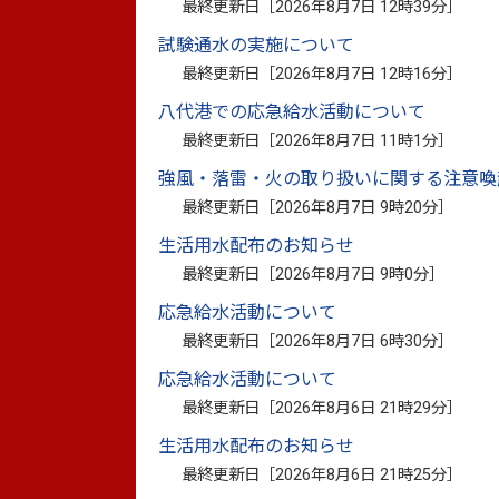
ご利用の際は、以下の注意事項をご確認のう
最終更新日［
2026年8月7日 12時39分
］
基本的に電子メールで行いますが、緊急を要
試験通水の実施について
博物館
最終更新日［
2026年8月7日 12時16分
］
ご利用の際は、以下の注意事項をご確認のう
八代港での応急給水活動について
基本的に電子メールで行いますが、緊急を要
最終更新日［
2026年8月7日 11時1分
］
議会事務局
強風・落雷・火の取り扱いに関する注意喚
最終更新日［
2026年8月7日 9時20分
］
ご利用の際は、以下の注意事項をご確認のう
基本的に電子メールで行いますが、緊急を要
生活用水配布のお知らせ
最終更新日［
2026年8月7日 9時0分
］
選挙管理委員会事務局
応急給水活動について
ご利用の際は、以下の注意事項をご確認のう
基本的に電子メールで行いますが、緊急を要
最終更新日［
2026年8月7日 6時30分
］
応急給水活動について
監査委員事務局
最終更新日［
2026年8月6日 21時29分
］
ご利用の際は、以下の注意事項をご確認のう
生活用水配布のお知らせ
基本的に電子メールで行いますが、緊急を要
最終更新日［
2026年8月6日 21時25分
］
農業委員会事務局