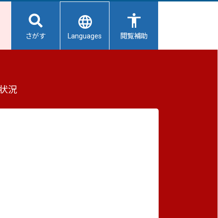
Languages
さがす
閲覧補助
状況
全80件 (61～70件)
時間をいただく場合があります。2.回答は、