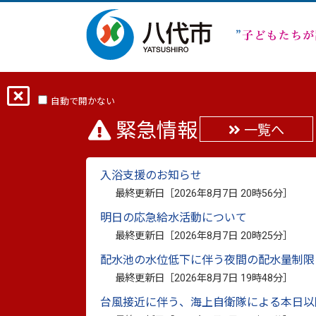
ホーム
お問い合わせ
自動で開かない
緊急情報
一覧へ
お問い合わせ
入浴支援のお知らせ
最終更新日［
2026年8月7日 20時56分
］
明日の応急給水活動について
生涯学習課
最終更新日［
2026年8月7日 20時25分
］
ご利用の際は、以下の注意事項をご確認のう
配水池の水位低下に伴う夜間の配水量制限
基本的に電子メールで行いますが、緊急を要
最終更新日［
2026年8月7日 19時48分
］
教育サポートセンター
台風接近に伴う、海上自衛隊による本日以