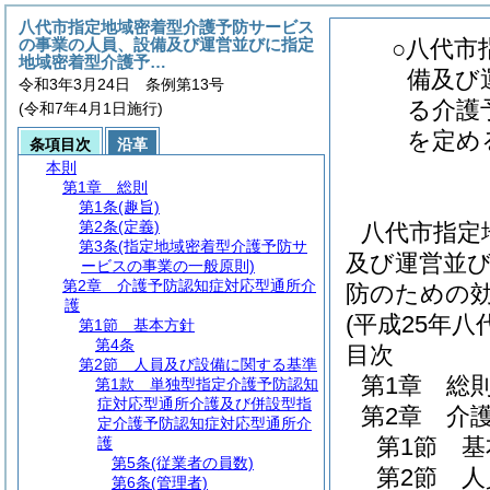
八代市指定地域密着型介護予防サービス
の事業の人員、設備及び運営並びに指定
○八代市
地域密着型介護予…
備及び
令和3年3月24日 条例第13号
る介護
(令和7年4月1日施行)
を定め
条項目次
沿革
本則
第1章
総則
第1条
(趣旨)
第2条
(定義)
八代市指定
第3条
(指定地域密着型介護予防サ
及び運営並
ービスの事業の一般原則)
第2章
介護予防認知症対応型通所介
防のための
護
(平成25年
第1節
基本方針
第4条
目次
第2節
人員及び設備に関する基準
第1章
総
第1款
単独型指定介護予防認知
症対応型通所介護及び併設型指
第2章
介
定介護予防認知症対応型通所介
第1節
基
護
第5条
(従業者の員数)
第2節
人
第6条
(管理者)