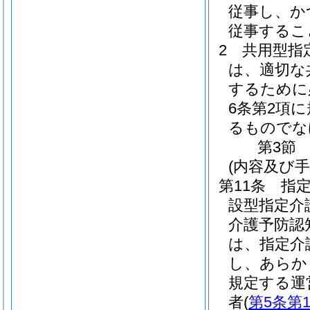
従事し、か
従事するこ
2
共用型指
は、適切な
するために
6条第2項
るものでな
第3節
(内容及び
第11条
指
設型指定介
介護予防認
は、指定介
し、あらか
規定する運
者
(
第5条第