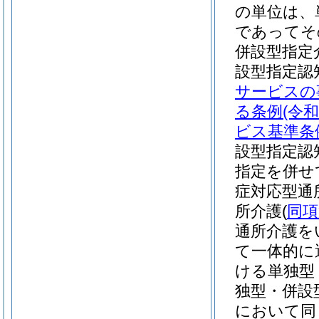
の単位は、
であってそ
併設型指定
設型指定認
サービスの
る条例
(令
ビス基準条
設型指定認
指定を併せ
症対応型通
所介護
(
同項
通所介護を
て一体的に
ける単独型
独型・併設
において同