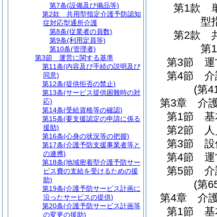
第7条
(設備及び備品等)
第1款
第2款
共用型指定介護予防認知
型
症対応型通所介護
第8条
(従業者の員数)
第2款
第9条
(利用定員等)
第1
第10条
(管理者)
第3節
運営に関する基準
第3節
運
第11条
(内容及び手続の説明及び
第4節
介
同意)
第12条
(提供拒否の禁止)
(第4
第13条
(サービス提供困難時の対
第3章
介
応)
第14条
(受給資格等の確認)
第1節
基
第15条
(要支援認定の申請に係る
援助)
第2節
人
第16条
(心身の状況等の把握)
第3節
設
第17条
(介護予防支援事業者等と
の連携)
第4節
運
第18条
(地域密着型介護予防サー
第5節
介
ビス費の支給を受けるための援
助)
(第6
第19条
(介護予防サービス計画に
第4章
介
沿ったサービスの提供)
第20条
(介護予防サービス計画等
第1節
基
の変更の援助)