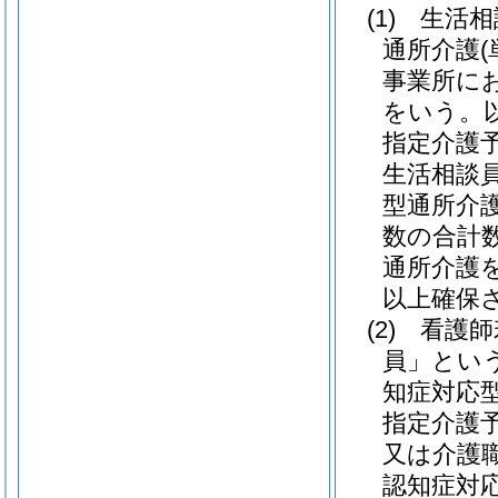
(1)
生活相
通所介護
事業所に
をいう。
指定介護
生活相談
型通所介
数の合計
通所介護
以上確保
(2)
看護師
員」という
知症対応
指定介護
又は介護
認知症対