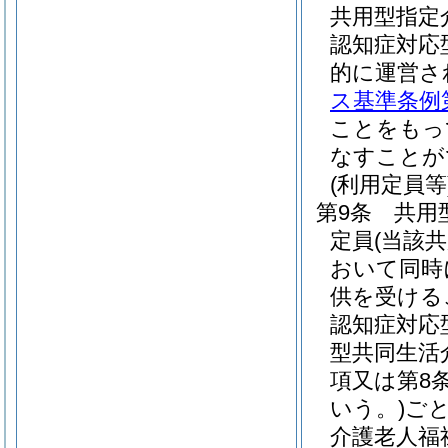
共用型指定
認知症対応
的に運営さ
ス基準条例第
ことをもっ
なすことが
(利用定員等
第9条
共用
定員
(当該
おいて同時
供を受ける
認知症対応
型共同生活
項又は第8
いう。)
ご
介護老人福