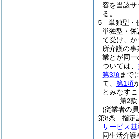
容を当該サ
る。
5
単独型・
単独型・併
て受け、か
所介護の事
業とが同一
ついては、
第3項
まで
て、
第1項
とみなすこ
第2款
(従業者の員
第8条
指定
サービス基
同生活介護