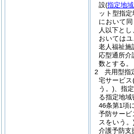
設
(
指定地域
ット型指定
において同
人以下とし
おいてはユ
老人福祉施
応型通所介
数とする。
2
共用型指
宅サービス
う。)
、指
る指定地域
46条第1
予防サービ
スをいう。
介護予防支