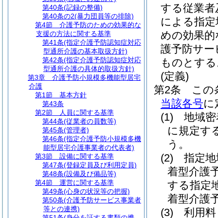
する従業者
第40条
(記録の整備)
第40条の2
(暴力団員等の排除)
による指定
第4節
介護予防のための効果的な
めの効果的
支援の方法に関する基準
第41条
(指定介護予防認知症対応
護予防サー
型通所介護の基本取扱方針)
第42条
(指定介護予防認知症対応
ものとする
型通所介護の具体的取扱方針)
(定義)
第3章
介護予防小規模多機能型居宅
介護
第2条
この
第1節
基本方針
当該各号
に
第43条
第2節
人員に関する基準
(1)
地域密
第44条
(従業者の員数等)
に規定す
第45条
(管理者)
第46条
(指定介護予防小規模多機
う。
能型居宅介護事業者の代表者)
(2)
指定地
第3節
設備に関する基準
第47条
(登録定員及び利用定員)
着型介護
第48条
(設備及び備品等)
第4節
運営に関する基準
する指定
第49条
(心身の状況等の把握)
着型介護
第50条
(介護予防サービス事業者
等との連携)
(3)
利用料
第51条
(身分を証する書類の携