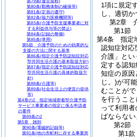
第79条
(運営規程)
1項に規定
第80条
(勤務体制の確保等)
第81条
(定員の遵守)
し、適切か
第82条
(協力医療機関等)
第2章
第83条
(介護予防支援事業者に対
する利益供与等の禁止)
第1節
第84条
(記録の整備)
第4条
指定
第85条
(準用)
第5節
介護予防のための効果的な
認知症対応
支援の方法に関する基準
介護」とい
第86条
(指定介護予防認知症対応
型共同生活介護の基本取扱方針)
定する認知
第87条
(指定介護予防認知症対応
知症の原因
型共同生活介護の具体的取扱方
針)
じ。)
が可
第88条
(介護等)
第89条
(社会生活上の便宜の提供
むことがで
等)
を行うこと
第4章の2
指定地域密着型介護予防
サービス事業者の指定に係る申請者
って利用者
の要件
ばならない
第89条の2
第5章
雑則
第2節
第90条
(電磁的記録等)
第1款
第91条
(他の市町村に存する事業所