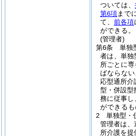
ついては、
第6項
まで
て、
前各項
ができる。
(管理者)
第6条
単独
者は、単独
所ごとに専
ばならない
応型通所介
型・併設型
務に従事し
ができるも
2
単独型・
管理者は、
所介護を提