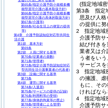
支援の方法に関する基準
(指定地域
第65条
(指定介護予防小規模多機
能型居宅介護の基本取扱方針)
第3条
指定
第66条
(指定介護予防小規模多機
思及び人格
能型居宅介護の具体的取扱方針)
第67条
(介護等)
の提供に努
第68条
(社会生活上の便宜の提供
2
指定地域
等)
第4章
介護予防認知症対応型共同生
介護予防サ
活介護
結び付きを
第1節
基本方針
第69条
業者又は介
第2節
人員に関する基準
第70条
(従業者の員数)
う者をいう
第71条
(管理者)
サービスを
第72条
(指定介護予防認知症対応
型共同生活介護事業者の代表者)
3
指定地域
第3節
設備に関する基準
の擁護、虐
第73条
第4節
運営に関する基準
もに、その
第74条
(入退居)
ければなら
第75条
(サービスの提供の記録)
第76条
(利用料等の受領)
4
指定地域
第77条
(身体的拘束等の禁止)
介護予防サ
第78条
(管理者による管理)