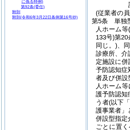
に係る特例)
第92条
(委任)
(従業者の員
附則
附則
(令和6年3月22日条例第16号抄)
第5条
単独
人ホーム等
133号)
第2
同じ。)
、同
診療所、介
定施設に併
予防認知症
者及び併設
人ホーム等
護予防認知
う者
(以下
護事業者」
併設型指定
ごとに置く