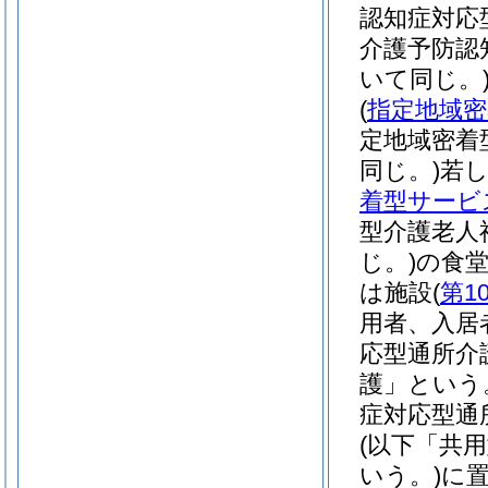
認知症対応
介護予防認
いて同じ。
(
指定地域密
定地域密着
同じ。)
若
着型サービ
型介護老人
じ。)
の食
は施設
(
第1
用者、入居
応型通所介
護」という
症対応型通
(以下「共
いう。)
に