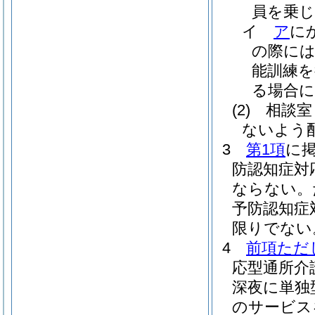
員を乗
イ
ア
に
の際に
能訓練
る場合
(2)
相談室
ないよう
3
第1項
に
防認知症対
ならない。
予防認知症
限りでない
4
前項ただ
応型通所介
深夜に単独
のサービス