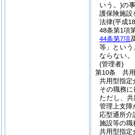
いう。)
の
護保険施設
法律
(平成1
48条第1
44条第7項
等」という
ならない。
(管理者)
第10条
共
共用型指定
その職務に
ただし、共
管理上支障
応型通所介
施設等の職
共用型指定