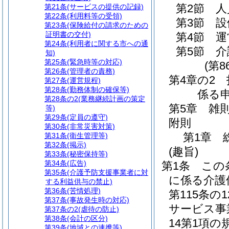
第2節
人
第21条
(サービスの提供の記録)
第22条
(利用料等の受領)
第3節
設
第23条
(保険給付の請求のための
証明書の交付)
第4節
運
第24条
(利用者に関する市への通
第5節
介
知)
第25条
(緊急時等の対応)
(第8
第26条
(管理者の責務)
第4章の2
第27条
(運営規程)
第28条
(勤務体制の確保等)
係る
第28条の2
(業務継続計画の策定
第5章
雑
等)
第29条
(定員の遵守)
附則
第30条
(非常災害対策)
第1章
第31条
(衛生管理等)
第32条
(掲示)
(趣旨)
第33条
(秘密保持等)
第34条
(広告)
第1条
この
第35条
(介護予防支援事業者に対
に係る介護
する利益供与の禁止)
第36条
(苦情処理)
第115条
第37条
(事故発生時の対応)
サービス事
第37条の2
(虐待の防止)
第38条
(会計の区分)
14第1項
第39条
(地域との連携等)