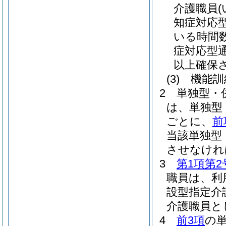
介護職員
知症対応
いる時間
症対応型
以上確保
(3)
機能訓
2
単独型・
は、単独型
ごとに、
前
当該単独型
させなけれ
3
第1項第2
職員は、利
設型指定介
介護職員と
4
前3項
の