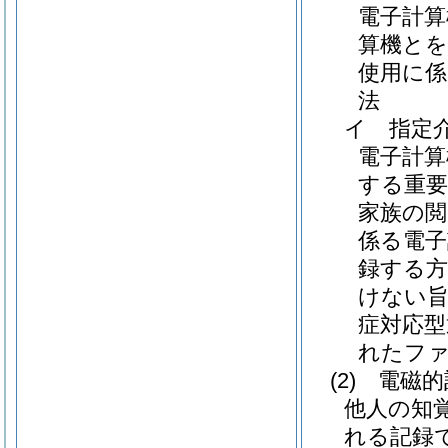
電子計算
算機とを
使用に
法
イ
指定
電子計
する重要
家族の閲
係る電子
録する方
けない旨
症対応型
れたファ
(2)
電磁的
他人の知
れる記録