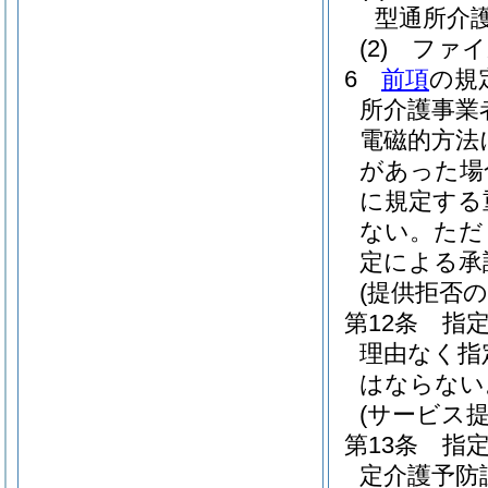
型通所介
(2)
ファイ
6
前項
の規
所介護事業
電磁的方法
があった場
に規定する
ない。
ただ
定による承
(提供拒否の
第12条
指
理由なく指
はならない
(サービス
第13条
指
定介護予防