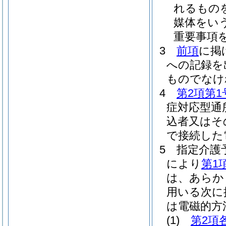
れるもの
媒体をいう
重要事項
3
前項
に掲
への記録を
ものでなけ
4
第2項第1
症対応型通
込者又はそ
で接続した
5
指定介護
により
第1
は、あらか
用いる次に
は電磁的方
(1)
第2項