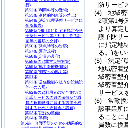
防サービ
行)
第52条
(利用料等の受領)
(4)
地域密
第53条
(身体的拘束等の禁止)
2項第1
第54条
(法定代理受領サービスに
係る報告)
より算定
第55条
(利用者に対する指定介護
護予防サ
予防サービス等の利用に係る計
画等の書類の交付)
に指定地
第56条
(緊急時等の対応)
第57条
(運営規程)
る。)
をい
第58条
(定員の遵守)
(5)
法定代
第58条の2
(非常災害対策)
第59条
(協力医療機関等)
地域密着
第60条
(調査への協力等)
域密着型
第61条
第62条
(居住機能を担う併設施設
域密着型
等への入居)
サービス
第62条の2
(利用者の安全並びに
介護サービスの質の確保及び職
(6)
常勤換
員の負担軽減に資する方策を検
該事業所
討するための委員会の設置)
第63条
(記録の整備)
ることに
第64条
(準用)
第5節
介護予防のための効果的な
員数に換