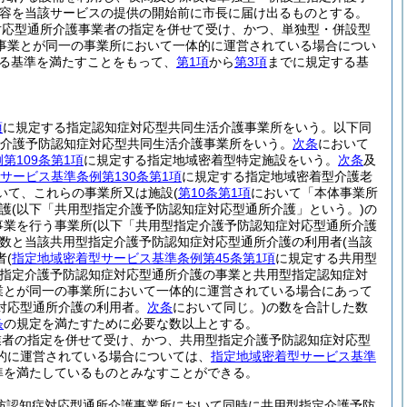
容を当該サービスの提供の開始前に市長に届け出るものとする。
対応型通所介護事業者の指定を併せて受け、かつ、単独型・併設型
事業とが同一の事業所において一体的に運営されている場合につい
る基準を満たすことをもって、
第1項
から
第3項
までに規定する基
項
に規定する指定認知症対応型共同生活介護事業所をいう。以下同
介護予防認知症対応型共同生活介護事業所をいう。
次条
において
第109条第1項
に規定する指定地域密着型特定施設をいう。
次条
及
サービス基準条例第130条第1項
に規定する指定地域密着型介護老
いて、これらの事業所又は施設
(
第10条第1項
において「本体事業所
護
(以下「共用型指定介護予防認知症対応型通所介護」という。)
の
事業を行う事業所
(以下「共用型指定介護予防認知症対応型通所介護
数と当該共用型指定介護予防認知症対応型通所介護の利用者
(当該
者
(
指定地域密着型サービス基準条例第45条第1項
に規定する共用型
指定介護予防認知症対応型通所介護の事業と共用型指定認知症対
業とが同一の事業所において一体的に運営されている場合にあって
対応型通所介護の利用者。
次条
において同じ。)
の数を合計した数
条
の規定を満たすために必要な数以上とする。
業者の指定を併せて受け、かつ、共用型指定介護予防認知症対応型
的に運営されている場合については、
指定地域密着型サービス基準
準を満たしているものとみなすことができる。
防認知症対応型通所介護事業所において同時に共用型指定介護予防