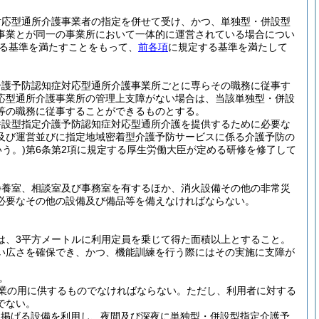
。
対応型通所介護事業者の指定を併せて受け、かつ、単独型・併設型
事業とが同一の事業所において一体的に運営されている場合につい
る基準を満たすことをもって、
前各項
に規定する基準を満たして
介護予防認知症対応型通所介護事業所ごとに専らその職務に従事す
応型通所介護事業所の管理上支障がない場合は、当該単独型・併設
等の職務に従事することができるものとする。
併設型指定介護予防認知症対応型通所介護を提供するために必要な
及び運営並びに指定地域密着型介護予防サービスに係る介護予防の
う。)
第6条第2項に規定する厚生労働大臣が定める研修を修了して
静養室、相談室及び事務室を有するほか、消火設備その他の非常災
必要なその他の設備及び備品等を備えなければならない。
は、3平方メートルに利用定員を乗じて得た面積以上とすること。
い広さを確保でき、かつ、機能訓練を行う際にはその実施に支障が
。
業の用に供するものでなければならない。
ただし、利用者に対する
でない。
に掲げる設備を利用し、夜間及び深夜に単独型・併設型指定介護予