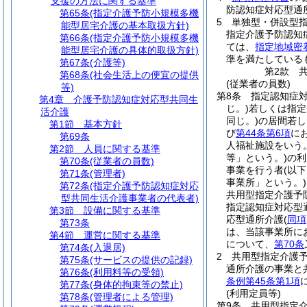
支援の方法に関する基準
防認知症対応型通
第65条
(指定介護予防小規模多機
5
単独型・併設型
能型居宅介護の基本取扱方針)
指定介護予防認知
第66条
(指定介護予防小規模多機
ては、
指定地域密
能型居宅介護の具体的取扱方針)
準を満たしている
第67条
(介護等)
第2款
第68条
(社会生活上の便宜の提供
(従業者の員数)
等)
第8条
指定認知症
第4章
介護予防認知症対応型共同生
じ。)
若しくは指定
活介護
同じ。)
の居間若し
第1節
基本方針
び
第44条第6項
に
第69条
人福祉施設をいう
第2節
人員に関する基準
等」という。)
の利
第70条
(従業者の員数)
事業を行う者
(以
第71条
(管理者)
事業所」という。)
第72条
(指定介護予防認知症対応
共用型指定介護予
型共同生活介護事業者の代表者)
指定認知症対応型
第3節
設備に関する基準
応型通所介護
(
同項
第73条
は、当該事業所に
第4節
運営に関する基準
について、
第70条
第74条
(入退居)
2
共用型指定介護
第75条
(サービスの提供の記録)
通所介護の事業と
第76条
(利用料等の受領)
条例第45条第1項
第77条
(身体的拘束等の禁止)
(利用定員等)
第78条
(管理者による管理)
第9条
共用型指定