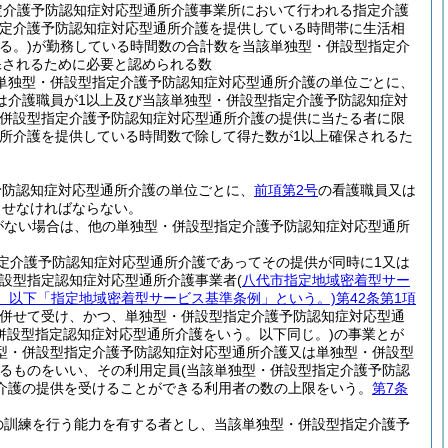
定介護予防認知症対応型通所介護事業所において行われる指定介護
定介護予防認知症対応型通所介護を提供している時間帯に生活相
る。)
が勤務している時間数の合計数を当該単独型・併設型指定介
保されるために必要と認められる数
単独型・併設型指定介護予防認知症対応型通所介護の単位ごとに、
は介護職員が1以上及び当該単独型・併設型指定介護予防認知症対
・併設型指定介護予防認知症対応型通所介護の提供に当たる者に限
所介護を提供している時間数で除して得た数が1以上確保されるた
予防認知症対応型通所介護の単位ごとに、
前項第2号
の看護職員又は
させなければならない。
がない場合は、他の単独型・併設型指定介護予防認知症対応型通所
定介護予防認知症対応型通所介護であってその提供が同時に1又は
併設型指定認知症対応型通所介護事業者
(
八代市指定地域密着型サー
号。以下「指定地域密着型サービス基準条例」という。)
第42条第1項
併せて受け、かつ、単独型・併設型指定介護予防認知症対応型通
併設型指定認知症対応型通所介護をいう。以下同じ。)
の事業とが
型・併設型指定介護予防認知症対応型通所介護又は単独型・併設型
るものをいい、その利用定員
(当該単独型・併設型指定介護予防認
介護の提供を受けることができる利用者の数の上限をいう。
第7条
の訓練を行う能力を有する者とし、当該単独型・併設型指定介護予