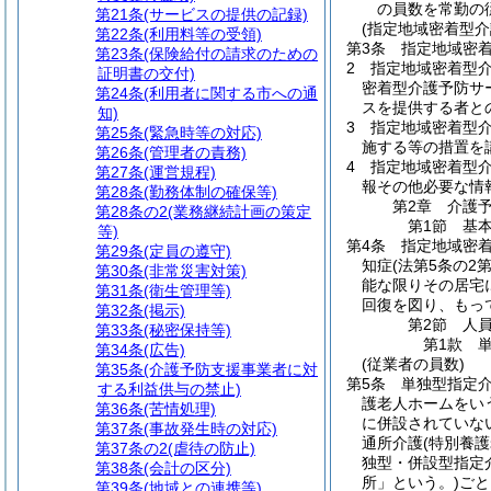
の員数を常勤の
第21条
(サービスの提供の記録)
(指定地域密着型
第22条
(利用料等の受領)
第3条
指定地域密
第23条
(保険給付の請求のための
2
指定地域密着型
証明書の交付)
密着型介護予防サ
第24条
(利用者に関する市への通
スを提供する者と
知)
3
指定地域密着型
第25条
(緊急時等の対応)
施する等の措置を
第26条
(管理者の責務)
4
指定地域密着型介
第27条
(運営規程)
報その他必要な情
第28条
(勤務体制の確保等)
第2章
介護
第28条の2
(業務継続計画の策定
第1節
基
等)
第4条
指定地域密
第29条
(定員の遵守)
知症
(法第5条の2
第30条
(非常災害対策)
能な限りその居宅
第31条
(衛生管理等)
回復を図り、もっ
第32条
(掲示)
第2節
人
第33条
(秘密保持等)
第1款
第34条
(広告)
(従業者の員数)
第35条
(介護予防支援事業者に対
第5条
単独型指定
する利益供与の禁止)
護老人ホームをい
第36条
(苦情処理)
に併設されていな
第37条
(事故発生時の対応)
通所介護
(特別養
第37条の2
(虐待の防止)
独型・併設型指定
第38条
(会計の区分)
所」という。)
ごと
第39条
(地域との連携等)