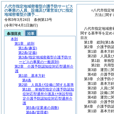
八代市指定地域密着型介護予防サービス
の事業の人員、設備及び運営並びに指定
○八代市指定
地域密着型介護予…
方法に関す
令和3年3月24日 条例第13号
(令和7年4月1日施行)
八代市指定地域密
関する基準等を定める
条項目次
沿革
目次
本則
第1章
総則
(第1
第1章
総則
第2章
介護予防
第1条
(趣旨)
第1節
基本方
第2条
(定義)
第2節
人員及
第3条
(指定地域密着型介護予防サ
第1款
単独
ービスの事業の一般原則)
第2款
共用
第2章
介護予防認知症対応型通所介
第3節
運営に
護
第4節
介護予
第1節
基本方針
第3章
介護予防
第4条
第1節
基本方
第2節
人員及び設備に関する基準
第2節
人員に
第1款
単独型指定介護予防認知
第3節
設備に
症対応型通所介護及び併設型指
第4節
運営に
定介護予防認知症対応型通所介
第5節
介護予
護
第4章
介護予防
第5条
(従業者の員数)
第1節
基本方
第6条
(管理者)