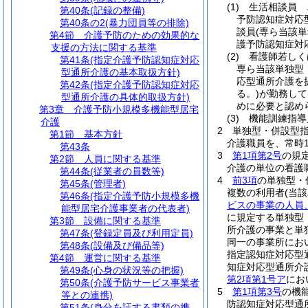
(1)
生活相談員 
第40条
(記録の整備)
予防認知症対応
第40条の2
(暴力団員等の排除)
談員
(専ら当該
第4節
介護予防のための効果的な
護予防認知症対
支援の方法に関する基準
(2)
看護師若しく
第41条
(指定介護予防認知症対応
専ら当該単独型
型通所介護の基本取扱方針)
応型通所介護を
第42条
(指定介護予防認知症対応
る。)
が勤務して
型通所介護の具体的取扱方針)
めに必要と認め
第3章
介護予防小規模多機能型居宅
(3)
機能訓練指導
介護
2
単独型・併設型
第1節
基本方針
介護職員を、常時
第43条
3
第1項第2号
の規
第2節
人員に関する基準
介護の単位の看護
第44条
(従業者の員数等)
4
前3項
の単独型・
第45条
(管理者)
複数の利用者
(当
第46条
(指定介護予防小規模多機
ビスの事業の人員
能型居宅介護事業者の代表者)
に規定する単独型
第3節
設備に関する基準
所介護の事業と単
第47条
(登録定員及び利用定員)
同一の事業所にお
第48条
(設備及び備品等)
指定認知症対応型
第4節
運営に関する基準
知症対応型通所介
第49条
(心身の状況等の把握)
第2項第1号ア
にお
第50条
(介護予防サービス事業者
5
第1項第3号
の機
等との連携)
防認知症対応型通
第51条
(身分を証する書類の携