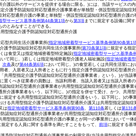
所介護以外のサービスを提供する場合に限る。)
には、当該サービスの内
指定介護予防認知症対応型通所介護事業者が単独型・併設型指定認知症
症対応型通所介護の事業と単独型・併設型指定認知症対応型通所介護の
着型サービス基準条例第44条第1項
から
第3項
までに規定する設備に関す
ものとみなすことができる。
共用型指定介護予防認知症対応型通所介護
対応型共同生活介護事業所
(
指定地域密着型サービス基準条例第90条第1
介護予防認知症対応型共同生活介護事業所
(
第70条第1項
に規定する指定
くは食堂又は指定地域密着型特定施設
(
指定地域密着型サービス基準条例
おいて同じ。)
若しくは指定地域密着型介護老人福祉施設
(
指定地域密着型
。
次条
及び
第44条第6項
において同じ。)
の食堂若しくは共同生活室にお
用者、入居者又は入所者とともに行う指定介護予防認知症対応型通所介
下「共用型指定介護予防認知症対応型通所介護事業者」という。)
が当該
に置くべき従業者の員数は、当該利用者、当該入居者又は当該入所者の
防認知症対応型通所介護事業者が共用型指定認知症対応型通所介護事業
通所介護事業者をいう。以下同じ。)
の指定を併せて受け、かつ、共用型
に規定する共用型指定認知症対応型通所介護をいう。以下同じ。)
の事
おける共用型指定介護予防認知症対応型通所介護又は共用型指定認知症
又は
指定地域密着型サービス基準条例第90条
、
第110条
若しくは
第131
予防認知症対応型通所介護事業者が共用型指定認知症対応型通所介護事
共用型指定認知症対応型通所介護の事業とが同一の事業所において一体
に規定する人員に関する基準を満たすことをもって、
前項
に規定する基
介護予防認知症対応型通所介護事業所の利用定員
(当該共用型指定介護予