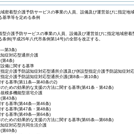
地域密着型介護予防サービスの事業の人員、設備及び運営並びに指定地
る基準等を定める条例
着型介護予防サービスの事業の人員、設備及び運営並びに指定地域密着
条例(平成25年八代市条例第14号)の全部を改正する。
条―第3条)
認知症対応型通所介護
針
(第4条)
び設備に関する基準
型指定介護予防認知症対応型通所介護及び併設型指定介護予防認知症対
型指定介護予防認知症対応型通所介護
(第8条―第10条)
関する基準
(第11条―第40条の2)
防のための効果的な支援の方法に関する基準
(第41条・第42条)
小規模多機能型居宅介護
針
(第43条)
関する基準
(第44条―第46条)
関する基準
(第47条・第48条)
関する基準
(第49条―第64条)
防のための効果的な支援の方法に関する基準
(第65条―第68条)
認知症対応型共同生活介護
針
(第69条)