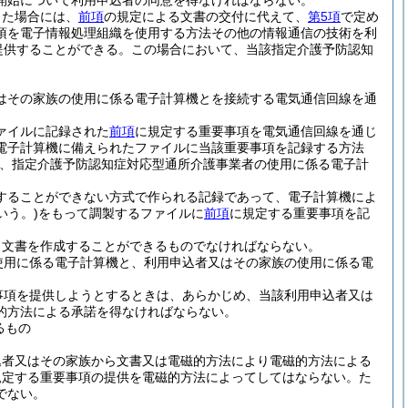
開始について利用申込者の同意を得なければならない。
った場合には、
前項
の規定による文書の交付に代えて、
第5項
で定め
項を電子情報処理組織を使用する方法その他の情報通信の技術を利
提供することができる。
この場合において、当該指定介護予防認知
はその家族の使用に係る電子計算機とを接続する電気通信回線を通
ァイルに記録された
前項
に規定する重要事項を電気通信回線を通じ
電子計算機に備えられたファイルに当該重要事項を記録する方法
は、指定介護予防認知症対応型通所介護事業者の使用に係る電子計
することができない方式で作られる記録であって、電子計算機によ
いう。)
をもって調製するファイルに
前項
に規定する重要事項を記
り文書を作成することができるものでなければならない。
使用に係る電子計算機と、利用申込者又はその家族の使用に係る電
事項を提供しようとするときは、あらかじめ、当該利用申込者又は
的方法による承諾を得なければならない。
るもの
込者又はその家族から文書又は電磁的方法により電磁的方法による
規定する重要事項の提供を電磁的方法によってしてはならない。
た
でない。