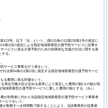
)
律第123号。以下「法」という。)
第115条の12第2項第1号の規定に
の14第1項の規定による指定地域密着型介護予防サービスに従事す
防サービスに係る介護予防のための効果的な支援の方法に関する基
とする。
る。
予防サービス事業を行う者をいう。
れ法第54条の2第1項に規定する指定地域密着型介護予防サービ
となる費用に係る対価をいう。
定する厚生労働大臣が定める基準により算定した費用の額
(その額が現
定地域密着型介護予防サービスに要した費用の額とする。)
をい
ス費が利用者に代わり当該指定地域密着型介護予防サービス事業者
サービスをいう。
者が勤務すべき時間数で除することにより、当該事業所の従業者