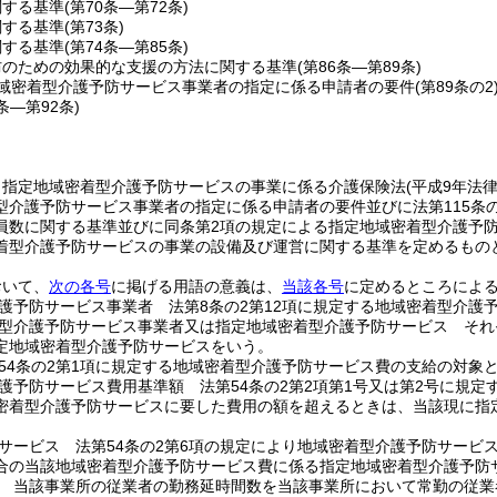
関する基準
(第70条―第72条)
関する基準
(第73条)
関する基準
(第74条―第85条)
防のための効果的な支援の方法に関する基準
(第86条―第89条)
域密着型介護予防サービス事業者の指定に係る申請者の要件
(第89条の2
0条―第92条)
、指定地域密着型介護予防サービスの事業に係る介護保険法
(平成9年法
型介護予防サービス事業者の指定に係る申請者の要件並びに法第115条
員数に関する基準並びに同条第2項の規定による指定地域密着型介護予
着型介護予防サービスの事業の設備及び運営に関する基準を定めるもの
おいて、
次の各号
に掲げる用語の意義は、
当該各号
に定めるところによ
護予防サービス事業者 法第8条の2第12項に規定する地域密着型介護
型介護予防サービス事業者又は指定地域密着型介護予防サービス それぞ
定地域密着型介護予防サービスをいう。
54条の2第1項に規定する地域密着型介護予防サービス費の支給の対象
護予防サービス費用基準額 法第54条の2第2項第1号又は第2号に規
密着型介護予防サービスに要した費用の額を超えるときは、当該現に指
サービス 法第54条の2第6項の規定により地域密着型介護予防サービ
合の当該地域密着型介護予防サービス費に係る指定地域密着型介護予防
 当該事業所の従業者の勤務延時間数を当該事業所において常勤の従業