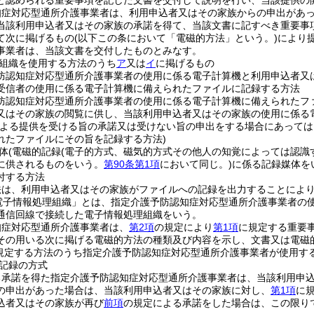
と認められる重要事項を記した文書を交付して説明を行い、当該提供の
知症対応型通所介護事業者は、利用申込者又はその家族からの申出があ
当該利用申込者又はその家族の承諾を得て、当該文書に記すべき重要事
て次に掲げるもの
(以下この条において「電磁的方法」という。)
により
事業者は、当該文書を交付したものとみなす。
組織を使用する方法のうち
ア
又は
イ
に掲げるもの
防認知症対応型通所介護事業者の使用に係る電子計算機と利用申込者又
受信者の使用に係る電子計算機に備えられたファイルに記録する方法
防認知症対応型通所介護事業者の使用に係る電子計算機に備えられたフ
又はその家族の閲覧に供し、当該利用申込者又はその家族の使用に係る
による提供を受ける旨の承諾又は受けない旨の申出をする場合にあって
れたファイルにその旨を記録する方法)
体
(電磁的記録
(電子的方式、磁気的方式その他人の知覚によっては認識
に供されるものをいう。
第90条第1項
において同じ。)
に係る記録媒体を
付する方法
法は、利用申込者又はその家族がファイルへの記録を出力することによ
電子情報処理組織」とは、指定介護予防認知症対応型通所介護事業者の
通信回線で接続した電子情報処理組織をいう。
知症対応型通所介護事業者は、
第2項
の規定により
第1項
に規定する重要
その用いる次に掲げる電磁的方法の種類及び内容を示し、文書又は電磁
規定する方法のうち指定介護予防認知症対応型通所介護事業者が使用す
記録の方式
る承諾を得た指定介護予防認知症対応型通所介護事業者は、当該利用申
の申出があった場合は、当該利用申込者又はその家族に対し、
第1項
に
込者又はその家族が再び
前項
の規定による承諾をした場合は、この限り