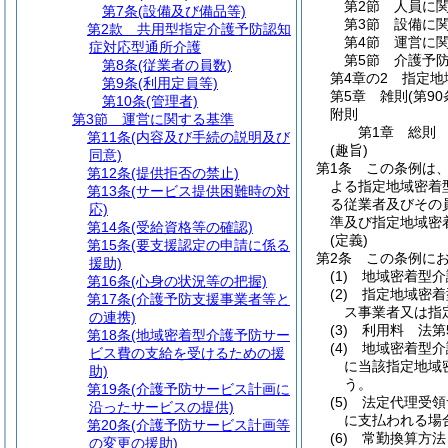
第2節
人員に
第7条
(設備及び備品等)
第3節
設備に
第2款
共用型指定介護予防認知
第4節
運営に
症対応型通所介護
第5節
介護予
第8条
(従業者の員数)
第4章の2
指定地
第9条
(利用定員等)
第5章
雑則
(第9
第10条
(管理者)
附則
第3節
運営に関する基準
第1章
総則
第11条
(内容及び手続の説明及び
(趣旨)
同意)
第1条
この条例は
第12条
(提供拒否の禁止)
よる指定地域密着
第13条
(サービス提供困難時の対
る従業者及びその
応)
準及び指定地域密
第14条
(受給資格等の確認)
(定義)
第15条
(要支援認定の申請に係る
第2条
この条例に
援助)
(1)
地域密着型介
第16条
(心身の状況等の把握)
(2)
指定地域密着
第17条
(介護予防支援事業者等と
ス事業者又は指
の連携)
(3)
利用料 法第
第18条
(地域密着型介護予防サー
(4)
地域密着型介
ビス費の支給を受けるための援
に当該指定地域
助)
う。
第19条
(介護予防サービス計画に
(5)
法定代理受領
沿ったサービスの提供)
に支払われる場
第20条
(介護予防サービス計画等
(6)
常勤換算方法
の変更の援助)