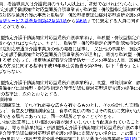
員、看護職員又は介護職員のうち1人以上は、常勤でなければならない
指定介護予防認知症対応型通所介護事業者が単独型・併設型指定認知症
症対応型通所介護の事業と単独型・併設型指定認知症対応型通所介護の
着型サービス基準条例第42条第1項
から
第6項
までに規定する人員に関す
ことができる。
設型指定介護予防認知症対応型通所介護事業者は、単独型・併設型指定
置かなければならない。
ただし、単独型・併設型指定介護予防認知症対
知症対応型通所介護事業所の他の職務に従事し、又は他の事業所、施設
指定介護予防認知症対応型通所介護事業所の管理者は、適切な単独型・
する者であって、指定地域密着型介護予防サービスの事業の人員、設備
援の方法に関する基準
(平成18年厚生労働省令第36号。以下「省令」とい
ばならない。
設型指定介護予防認知症対応型通所介護事業所は、食堂、機能訓練室、
設備並びに単独型・併設型指定介護予防認知症対応型通所介護の提供に
備の基準は、次のとおりとする。
訓練室
能訓練室は、それぞれ必要な広さを有するものとし、その合計した面積
らず、食堂及び機能訓練室は、食事の提供の際にはその提供に支障がな
保できる場合にあっては、同一の場所とすることができる。
い物の設置等により相談の内容が漏えいしないよう配慮されていること
備は、専ら当該単独型・併設型指定介護予防認知症対応型通所介護の事
定介護予防認知症対応型通所介護の提供に支障がない場合は、この限り
場合
(単独型・併設型指定介護予防認知症対応型通所介護事業者が
第1項