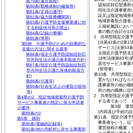
第79条
(運営規程)
認知症対応型通所
第80条
(勤務体制の確保等)
同生活介護事業所
第81条
(定員の遵守)
設又は指定地域密
第82条
(協力医療機関等)
地域密着型介護老
第83条
(介護予防支援事業者に対
人福祉施設におい
する利益供与等の禁止)
者の数の合計が1
第84条
(記録の整備)
2
共用型指定介護
第85条
(準用)
(法第42条の2第
第5節
介護予防のための効果的な
サービス
(法第5
支援の方法に関する基準
る指定介護予防支
第86条
(指定介護予防認知症対応
18年法律第83号)
型共同生活介護の基本取扱方針)
居宅サービス事業
第87条
(指定介護予防認知症対応
(管理者)
型共同生活介護の具体的取扱方
第10条
共用型指定
針)
置かなければなら
第88条
(介護等)
護事業所の他の職
第89条
(社会生活上の便宜の提供
所の他の職務に従
等)
2
共用型指定介護
第4章の2
指定地域密着型介護予防
する者であって、
サービス事業者の指定に係る申請者
第3節
運
の要件
(内容及び手続の説
第89条の2
第11条
指定介護予
第5章
雑則
事業者をいう。以
第90条
(電磁的記録等)
運営規程の概要、
第91条
(他の市町村に存する事業所