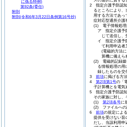
スの選択に資する
に係る特例)
2
指定介護予防認
第92条
(委任)
るところにより、
附則
用する方法であっ
附則
(令和6年3月22日条例第16号抄)
症対応型通所介護
(1)
電子情報処理
ア
指定介護予
じて送信し、
イ
指定介護予
て利用申込者
(電磁的方法
算機に備えら
(2)
電磁的記録媒
る情報処理の用
録したものを交
3
前項
に掲げる方
4
第2項第1号
の「
子計算機とを電気
5
指定介護予防認
その家族に対し、
(1)
第2項各号
に
(2)
ファイルへの
6
前項
の規定によ
提供を受けない旨
だし、当該利用申