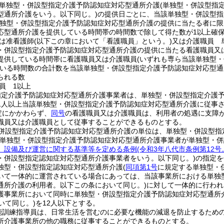
単独型・併設型指定介護予防認知症対応型通所介護
(単独型・併設型指
型通所介護をいう。以下同じ。)
の提供日ごとに、当該単独型・併設型指
単独型・併設型指定介護予防認知症対応型通所介護の提供に当たる者に限
応型通所介護を提供している時間帯の時間数で除して得た数が1以上確
は准看護師
(以下この章において「看護職員」という。)
又は介護職員 
・併設型指定介護予防認知症対応型通所介護の提供に当たる看護職員又
提供している時間帯に看護職員又は介護職員
(いずれも専ら当該単独型
いる時間数の合計数を当該単独型・併設型指定介護予防認知症対応型通
られる数
員 1以上
指定介護予防認知症対応型通所介護事業者は、単独型・併設型指定介護
1人以上当該単独型・併設型指定介護予防認知症対応型通所介護に従事
定にかかわらず、
同号
の看護職員又は介護職員は、利用者の処遇に支障
職員又は介護職員として従事することができるものとする。
併設型指定介護予防認知症対応型通所介護の単位は、単独型・併設型指
該単独型・併設型指定介護予防認知症対応型通所介護事業者が単独型・
、設備及び運営に関する基準等を定める条例
(令和3年八代市条例第12
・併設型指定認知症対応型通所介護事業者をいう。以下同じ。)
の指定を
独型・併設型指定認知症対応型通所介護
(
同項第1号
に規定する単独型・
いて一体的に運営されている場合にあっては、当該事業所における単独
通所介護の利用者。以下この条において同じ。)
に対して一体的に行われ
護事業所において同時に単独型・併設型指定介護予防認知症対応型通所
いて同じ。)
を12人以下とする。
能訓練指導員は、日常生活を営むのに必要な機能の減退を防止するため
所介護事業所の他の職務に従事することができるものとする。