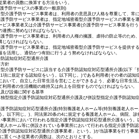
従業者の員数に換算する方法をいう。
介護予防サービスの事業の一般原則)
着型介護予防サービス事業者は、利用者の意思及び人格を尊重して、常
介護予防サービス事業者は、指定地域密着型介護予防サービスの事業を
ービス事業者又は介護予防サービス事業者
(介護予防サービス事業を行う
の連携に努めなければならない。
介護予防サービス事業者は、利用者の人権の擁護、虐待の防止等のため
講じなければならない。
護予防サービス事業者は、指定地域密着型介護予防サービスを提供するに
報を活用し、適切かつ有効に行うよう努めなければならない。
予防認知症対応型通所介護
本方針
着型介護予防サービスに該当する介護予防認知症対応型通所介護
(以下「
第1項に規定する認知症をいう。以下同じ。)
である利用者
(その者の認知
において、自立した日常生活を営むことができるよう、必要な日常生活
て利用者の生活機能の維持又は向上を目指すものでなければならない。
員及び設備に関する基準
単独型指定介護予防認知症対応型通所介護及び併設型指定介護予防認知
介護予防認知症対応型通所介護
(特別養護老人ホーム等
(特別養護老人ホー
う。以下同じ。)
、同法第20条の4に規定する養護老人ホーム、病院、
い事業所において行われる指定介護予防認知症対応型通所介護をいう。以
護老人ホーム等に併設されている事業所において行われる指定介護予防認
介護予防認知症対応型通所介護事業者」という。)
が当該事業を行う事業
に置くべき従業者の員数は、次のとおりとする。