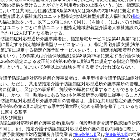
介護の提供を受けることができる利用者の数の上限をいう。)
は、指定認
においては共同生活住居
(法第8条第20項又は第8条の2第15項に規定
着型介護老人福祉施設
(ユニット型指定地域密着型介護老人福祉施設
(
指
人福祉施設をいう。以下この項において同じ。)
を除く。)
においては施
てはユニットごとに当該ユニット型指定地域密着型介護老人福祉施設の
日当たり12人以下となる数とする。
予防認知症対応型通所介護事業者は、指定居宅サービス
(法第41条第1
1項に規定する指定地域密着型サービスをいう。)
、指定居宅介護支援
(法
3条第1項に規定する指定介護予防サービスをいう。)
、指定地域密着型介護
援をいう。)
の事業又は介護保険施設
(法第8条第25項に規定する介護保
第26条の規定による改正前の法第48条第1項第3号に規定する指定介護
等」という。)
について3年以上の経験を有する者でなければならない。
介護予防認知症対応型通所介護事業者は、共用型指定介護予防認知症対
ない。
ただし、共用型指定介護予防認知症対応型通所介護事業所の管理
務に従事し、又は他の事業所、施設等の職務に従事することができるも
事し、かつ、同一敷地内にある他の本体事業所等の職務に従事すること
予防認知症対応型通所介護事業所の管理者は、適切な共用型指定介護予
省令第6条第2項に規定する厚生労働大臣が定める研修を修了しているも
営に関する基準
明及び同意)
防認知症対応型通所介護事業者
(単独型・併設型指定介護予防認知症対
下同じ。)
は、指定介護予防認知症対応型通所介護の提供の開始に際し、
介護予防認知症対応型通所介護従業者
(
第5条第1項
又は
第8条第1項
の従