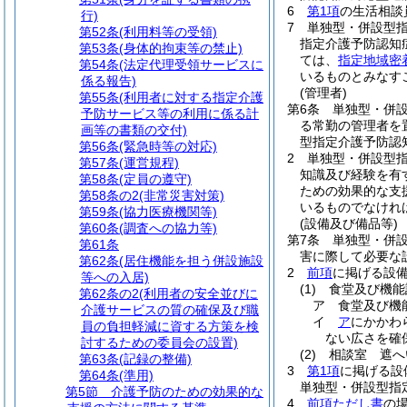
6
第1項
の生活相談
行)
7
単独型・併設型
第52条
(利用料等の受領)
指定介護予防認知
第53条
(身体的拘束等の禁止)
ては、
指定地域密
第54条
(法定代理受領サービスに
いるものとみなす
係る報告)
(管理者)
第55条
(利用者に対する指定介護
第6条
単独型・併
予防サービス等の利用に係る計
る常勤の管理者を
画等の書類の交付)
型指定介護予防認
第56条
(緊急時等の対応)
2
単独型・併設型
第57条
(運営規程)
知識及び経験を有
第58条
(定員の遵守)
ための効果的な支
第58条の2
(非常災害対策)
いるものでなけれ
第59条
(協力医療機関等)
(設備及び備品等)
第60条
(調査への協力等)
第7条
単独型・併
第61条
害に際して必要な
第62条
(居住機能を担う併設施設
2
前項
に掲げる設
等への入居)
(1)
食堂及び機能
第62条の2
(利用者の安全並びに
ア
食堂及び機
介護サービスの質の確保及び職
イ
ア
にかかわ
員の負担軽減に資する方策を検
ない広さを確
討するための委員会の設置)
(2)
相談室 遮へ
第63条
(記録の整備)
3
第1項
に掲げる設
第64条
(準用)
単独型・併設型指
第5節
介護予防のための効果的な
4
前項ただし書
の