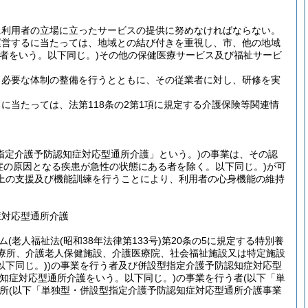
に利用者の立場に立ったサービスの提供に努めなければならない。
運営するに当たっては、地域との結び付きを重視し、市、他の地域
者をいう。以下同じ。)
その他の保健医療サービス及び福祉サービ
、必要な体制の整備を行うとともに、その従業者に対し、研修を実
当たっては、法第118条の2第1項に規定する介護保険等関連情
指定介護予防認知症対応型通所介護」という。)
の事業は、その認
症の原因となる疾患が急性の状態にある者を除く。以下同じ。)
が可
上の支援及び機能訓練を行うことにより、利用者の心身機能の維持
症対応型通所介護
ム
(老人福祉法
(昭和38年法律第133号)
第20条の5に規定する特別養
診療所、介護老人保健施設、介護医療院、社会福祉施設又は特定施設
下同じ。)
)
の事業を行う者及び併設型指定介護予防認知症対応型
知症対応型通所介護をいう。以下同じ。)
の事業を行う者
(以下「単
所
(以下「単独型・併設型指定介護予防認知症対応型通所介護事業