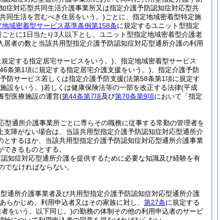
知症対応型共同生活介護事業所又は指定介護予防認知症対応型共
する共同生活を営むべき住居をいう。)
ごとに、指定地域密着型特定施
定地域密着型サービス基準条例第158条
に規定するユニット型指定
設ごとに1日当たり3人以下とし、ユニット型指定地域密着型介護老
入居者の数と当該共用型指定介護予防認知症対応型通所介護の利用
項に規定する指定居宅サービスをいう。)
、指定地域密着型サービス
第46条第1項に規定する指定居宅介護支援をいう。)
、指定介護予防
予防サービス若しくは指定介護予防支援
(法第58条第1項に規定す
険施設をいう。)
若しくは健康保険法等の一部を改正する法律
(平成
療養型医療施設の運営
(
第44条第7項
及び
第70条第9項
において「指定
応型通所介護事業所ごとに専らその職務に従事する常勤の管理者を
上支障がない場合は、当該共用型指定介護予防認知症対応型通所介
のとするほか、当該共用型指定介護予防認知症対応型通所介護事業
ができるものとする。
防認知症対応型通所介護を提供するために必要な知識及び経験を有
のでなければならない。
応型通所介護事業者及び共用型指定介護予防認知症対応型通所介護
あらかじめ、利用申込者又はその家族に対し、
第27条
に規定する
業者をいう。以下同じ。)
の勤務の体制その他の利用申込者のサービ