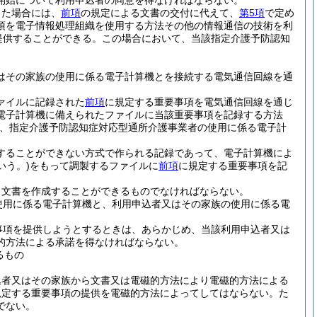
開始について利用申込者の同意を得なければならない。
った場合には、
前項
の規定による文書の交付に代えて、
第5項
で定め
項を電子情報処理組織を使用する方法その他の情報通信の技術を利
提供することができる。
この場合において、当該指定介護予防認知
はその家族の使用に係る電子計算機とを接続する電気通信回線を通
ァイルに記録された
前項
に規定する重要事項を電気通信回線を通じ
電子計算機に備えられたファイルに当該重要事項を記録する方法
は、指定介護予防認知症対応型通所介護事業者の使用に係る電子計
することができない方式で作られる記録であって、電子計算機によ
いう。)
をもって調製するファイルに
前項
に規定する重要事項を記
り文書を作成することができるものでなければならない。
使用に係る電子計算機と、利用申込者又はその家族の使用に係る電
事項を提供しようとするときは、あらかじめ、当該利用申込者又は
的方法による承諾を得なければならない。
るもの
込者又はその家族から文書又は電磁的方法により電磁的方法による
規定する重要事項の提供を電磁的方法によってしてはならない。
た
でない。