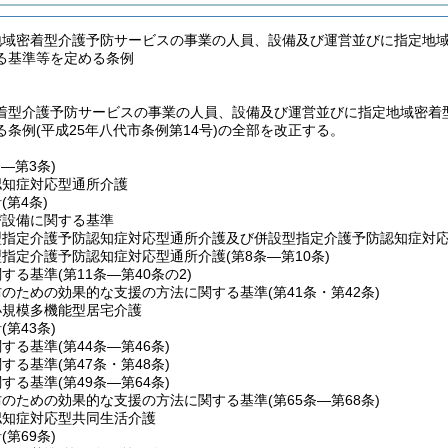
地域密着型介護予防サービスの事業の人員、設備及び運営並びに指定地
る基準等を定める条例
着型介護予防サービスの事業の人員、設備及び運営並びに指定地域密着
条例(平成25年八代市条例第14号)の全部を改正する。
条―第3条)
認知症対応型通所介護
針
(第4条)
び設備に関する基準
型指定介護予防認知症対応型通所介護及び併設型指定介護予防認知症対
型指定介護予防認知症対応型通所介護
(第8条―第10条)
関する基準
(第11条―第40条の2)
防のための効果的な支援の方法に関する基準
(第41条・第42条)
小規模多機能型居宅介護
針
(第43条)
関する基準
(第44条―第46条)
関する基準
(第47条・第48条)
関する基準
(第49条―第64条)
防のための効果的な支援の方法に関する基準
(第65条―第68条)
認知症対応型共同生活介護
針
(第69条)