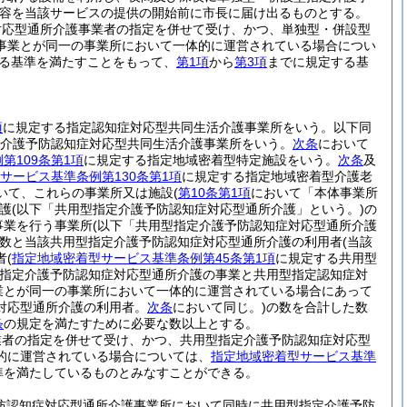
容を当該サービスの提供の開始前に市長に届け出るものとする。
対応型通所介護事業者の指定を併せて受け、かつ、単独型・併設型
事業とが同一の事業所において一体的に運営されている場合につい
る基準を満たすことをもって、
第1項
から
第3項
までに規定する基
項
に規定する指定認知症対応型共同生活介護事業所をいう。以下同
介護予防認知症対応型共同生活介護事業所をいう。
次条
において
第109条第1項
に規定する指定地域密着型特定施設をいう。
次条
及
サービス基準条例第130条第1項
に規定する指定地域密着型介護老
いて、これらの事業所又は施設
(
第10条第1項
において「本体事業所
護
(以下「共用型指定介護予防認知症対応型通所介護」という。)
の
事業を行う事業所
(以下「共用型指定介護予防認知症対応型通所介護
数と当該共用型指定介護予防認知症対応型通所介護の利用者
(当該
者
(
指定地域密着型サービス基準条例第45条第1項
に規定する共用型
指定介護予防認知症対応型通所介護の事業と共用型指定認知症対
業とが同一の事業所において一体的に運営されている場合にあって
対応型通所介護の利用者。
次条
において同じ。)
の数を合計した数
条
の規定を満たすために必要な数以上とする。
業者の指定を併せて受け、かつ、共用型指定介護予防認知症対応型
的に運営されている場合については、
指定地域密着型サービス基準
準を満たしているものとみなすことができる。
防認知症対応型通所介護事業所において同時に共用型指定介護予防