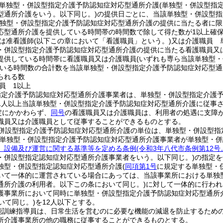
単独型・併設型指定介護予防認知症対応型通所介護
(単独型・併設型指
型通所介護をいう。以下同じ。)
の提供日ごとに、当該単独型・併設型指
単独型・併設型指定介護予防認知症対応型通所介護の提供に当たる者に限
応型通所介護を提供している時間帯の時間数で除して得た数が1以上確
は准看護師
(以下この章において「看護職員」という。)
又は介護職員 
・併設型指定介護予防認知症対応型通所介護の提供に当たる看護職員又
提供している時間帯に看護職員又は介護職員
(いずれも専ら当該単独型
いる時間数の合計数を当該単独型・併設型指定介護予防認知症対応型通
られる数
員 1以上
指定介護予防認知症対応型通所介護事業者は、単独型・併設型指定介護
1人以上当該単独型・併設型指定介護予防認知症対応型通所介護に従事
定にかかわらず、
同号
の看護職員又は介護職員は、利用者の処遇に支障
職員又は介護職員として従事することができるものとする。
併設型指定介護予防認知症対応型通所介護の単位は、単独型・併設型指
該単独型・併設型指定介護予防認知症対応型通所介護事業者が単独型・
、設備及び運営に関する基準等を定める条例
(令和3年八代市条例第12
・併設型指定認知症対応型通所介護事業者をいう。以下同じ。)
の指定を
独型・併設型指定認知症対応型通所介護
(
同項第1号
に規定する単独型・
いて一体的に運営されている場合にあっては、当該事業所における単独
通所介護の利用者。以下この条において同じ。)
に対して一体的に行われ
護事業所において同時に単独型・併設型指定介護予防認知症対応型通所
いて同じ。)
を12人以下とする。
能訓練指導員は、日常生活を営むのに必要な機能の減退を防止するため
所介護事業所の他の職務に従事することができるものとする。