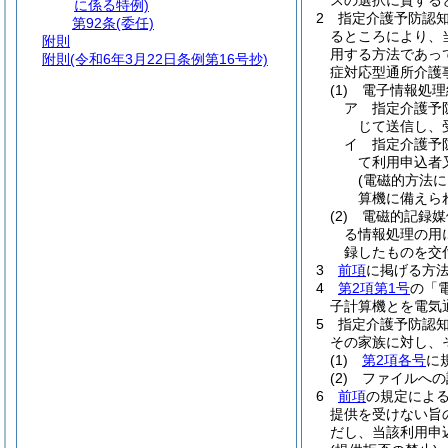
スの選択に資する
に係る特例)
2
指定介護予防認
第92条
(委任)
るところにより、
附則
用する方法であっ
附則
(令和6年3月22日条例第16号抄)
症対応型通所介護
(1)
電子情報処理
ア
指定介護予
じて送信し、
イ
指定介護予
て利用申込者
(電磁的方法
算機に備えら
(2)
電磁的記録媒
る情報処理の用
録したものを交
3
前項
に掲げる方
4
第2項第1号
の「
子計算機とを電気
5
指定介護予防認
その家族に対し、
(1)
第2項各号
に
(2)
ファイルへの
6
前項
の規定によ
提供を受けない旨
だし、当該利用申