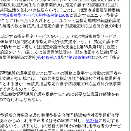
知症対応型共同生活介護事業所又は指定介護予防認知症対応型共
する共同生活を営むべき住居をいう。)
ごとに、指定地域密着型特定施
定地域密着型サービス基準条例第158条
に規定するユニット型指定
設ごとに1日当たり3人以下とし、ユニット型指定地域密着型介護老
入居者の数と当該共用型指定介護予防認知症対応型通所介護の利用
項に規定する指定居宅サービスをいう。)
、指定地域密着型サービス
第46条第1項に規定する指定居宅介護支援をいう。)
、指定介護予防
予防サービス若しくは指定介護予防支援
(法第58条第1項に規定す
険施設をいう。)
若しくは健康保険法等の一部を改正する法律
(平成
療養型医療施設の運営
(
第44条第7項
及び
第70条第9項
において「指定
応型通所介護事業所ごとに専らその職務に従事する常勤の管理者を
上支障がない場合は、当該共用型指定介護予防認知症対応型通所介
のとするほか、当該共用型指定介護予防認知症対応型通所介護事業
ができるものとする。
防認知症対応型通所介護を提供するために必要な知識及び経験を有
のでなければならない。
応型通所介護事業者及び共用型指定介護予防認知症対応型通所介護
あらかじめ、利用申込者又はその家族に対し、
第27条
に規定する
業者をいう。以下同じ。)
の勤務の体制その他の利用申込者のサービ