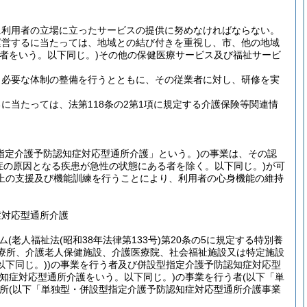
に利用者の立場に立ったサービスの提供に努めなければならない。
運営するに当たっては、地域との結び付きを重視し、市、他の地域
者をいう。以下同じ。)
その他の保健医療サービス及び福祉サービ
、必要な体制の整備を行うとともに、その従業者に対し、研修を実
当たっては、法第118条の2第1項に規定する介護保険等関連情
指定介護予防認知症対応型通所介護」という。)
の事業は、その認
症の原因となる疾患が急性の状態にある者を除く。以下同じ。)
が可
上の支援及び機能訓練を行うことにより、利用者の心身機能の維持
症対応型通所介護
ム
(老人福祉法
(昭和38年法律第133号)
第20条の5に規定する特別養
診療所、介護老人保健施設、介護医療院、社会福祉施設又は特定施設
下同じ。)
)
の事業を行う者及び併設型指定介護予防認知症対応型
知症対応型通所介護をいう。以下同じ。)
の事業を行う者
(以下「単
所
(以下「単独型・併設型指定介護予防認知症対応型通所介護事業