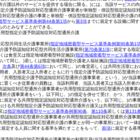
所介護以外のサービスを提供する場合に限る。)
には、当該サービスの内
指定介護予防認知症対応型通所介護事業者が単独型・併設型指定認知症
症対応型通所介護の事業と単独型・併設型指定認知症対応型通所介護の
着型サービス基準条例第44条第1項
から
第3項
までに規定する設備に関す
ものとみなすことができる。
共用型指定介護予防認知症対応型通所介護
対応型共同生活介護事業所
(
指定地域密着型サービス基準条例第90条第1
介護予防認知症対応型共同生活介護事業所
(
第70条第1項
に規定する指定
くは食堂又は指定地域密着型特定施設
(
指定地域密着型サービス基準条例
おいて同じ。)
若しくは指定地域密着型介護老人福祉施設
(
指定地域密着型
。
次条
及び
第44条第6項
において同じ。)
の食堂若しくは共同生活室にお
用者、入居者又は入所者とともに行う指定介護予防認知症対応型通所介
下「共用型指定介護予防認知症対応型通所介護事業者」という。)
が当該
に置くべき従業者の員数は、当該利用者、当該入居者又は当該入所者の
防認知症対応型通所介護事業者が共用型指定認知症対応型通所介護事業
通所介護事業者をいう。以下同じ。)
の指定を併せて受け、かつ、共用型
に規定する共用型指定認知症対応型通所介護をいう。以下同じ。)
の事
おける共用型指定介護予防認知症対応型通所介護又は共用型指定認知症
又は
指定地域密着型サービス基準条例第90条
、
第110条
若しくは
第131
予防認知症対応型通所介護事業者が共用型指定認知症対応型通所介護事
共用型指定認知症対応型通所介護の事業とが同一の事業所において一体
に規定する人員に関する基準を満たすことをもって、
前項
に規定する基
介護予防認知症対応型通所介護事業所の利用定員
(当該共用型指定介護予