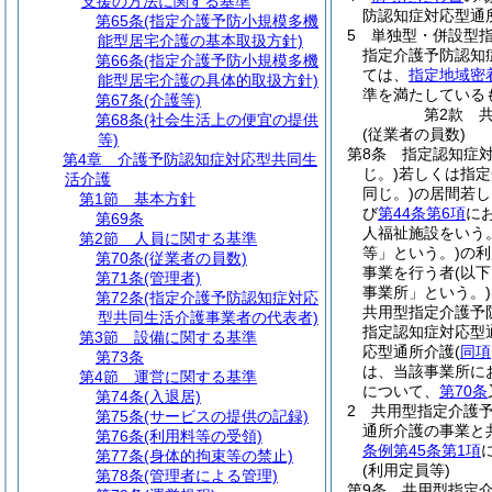
支援の方法に関する基準
防認知症対応型通
第65条
(指定介護予防小規模多機
5
単独型・併設型
能型居宅介護の基本取扱方針)
指定介護予防認知
第66条
(指定介護予防小規模多機
ては、
指定地域密
能型居宅介護の具体的取扱方針)
準を満たしている
第67条
(介護等)
第2款
第68条
(社会生活上の便宜の提供
(従業者の員数)
等)
第8条
指定認知症
第4章
介護予防認知症対応型共同生
じ。)
若しくは指定
活介護
同じ。)
の居間若し
第1節
基本方針
び
第44条第6項
に
第69条
人福祉施設をいう
第2節
人員に関する基準
等」という。)
の利
第70条
(従業者の員数)
事業を行う者
(以
第71条
(管理者)
事業所」という。)
第72条
(指定介護予防認知症対応
共用型指定介護予
型共同生活介護事業者の代表者)
指定認知症対応型
第3節
設備に関する基準
応型通所介護
(
同項
第73条
は、当該事業所に
第4節
運営に関する基準
について、
第70条
第74条
(入退居)
2
共用型指定介護
第75条
(サービスの提供の記録)
通所介護の事業と
第76条
(利用料等の受領)
条例第45条第1項
第77条
(身体的拘束等の禁止)
(利用定員等)
第78条
(管理者による管理)
第9条
共用型指定