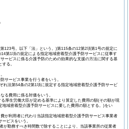
)
律第123号。以下「法」という。)
第115条の12第2項第1号の規定に
の14第1項の規定による指定地域密着型介護予防サービスに従事す
防サービスに係る介護予防のための効果的な支援の方法に関する基
とする。
る。
予防サービス事業を行う者をいう。
れ法第54条の2第1項に規定する指定地域密着型介護予防サービ
となる費用に係る対価をいう。
定する厚生労働大臣が定める基準により算定した費用の額
(その額が現
定地域密着型介護予防サービスに要した費用の額とする。)
をい
ス費が利用者に代わり当該指定地域密着型介護予防サービス事業者
サービスをいう。
者が勤務すべき時間数で除することにより、当該事業所の従業者