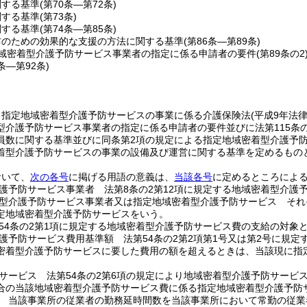
関する基準
(第70条―第72条)
関する基準
(第73条)
関する基準
(第74条―第85条)
防のための効果的な支援の方法に関する基準
(第86条―第89条)
域密着型介護予防サービス事業者の指定に係る申請者の要件
(第89条の2
0条―第92条)
、指定地域密着型介護予防サービスの事業に係る介護保険法
(平成9年法
型介護予防サービス事業者の指定に係る申請者の要件並びに法第115条
員数に関する基準並びに同条第2項の規定による指定地域密着型介護予
着型介護予防サービスの事業の設備及び運営に関する基準を定めるもの
おいて、
次の各号
に掲げる用語の意義は、
当該各号
に定めるところによ
護予防サービス事業者 法第8条の2第12項に規定する地域密着型介護
型介護予防サービス事業者又は指定地域密着型介護予防サービス それぞ
定地域密着型介護予防サービスをいう。
54条の2第1項に規定する地域密着型介護予防サービス費の支給の対象
護予防サービス費用基準額 法第54条の2第2項第1号又は第2号に規
密着型介護予防サービスに要した費用の額を超えるときは、当該現に指
サービス 法第54条の2第6項の規定により地域密着型介護予防サービ
合の当該地域密着型介護予防サービス費に係る指定地域密着型介護予防
 当該事業所の従業者の勤務延時間数を当該事業所において常勤の従業