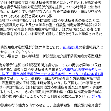
定介護予防認知症対応型通所介護事業所において行われる指定介護
定介護予防認知症対応型通所介護を提供している時間帯に生活相
る。)
が勤務している時間数の合計数を当該単独型・併設型指定介
保されるために必要と認められる数
単独型・併設型指定介護予防認知症対応型通所介護の単位ごとに、
は介護職員が1以上及び当該単独型・併設型指定介護予防認知症対
・併設型指定介護予防認知症対応型通所介護の提供に当たる者に限
所介護を提供している時間数で除して得た数が1以上確保されるた
予防認知症対応型通所介護の単位ごとに、
前項第2号
の看護職員又は
させなければならない。
がない場合は、他の単独型・併設型指定介護予防認知症対応型通所
定介護予防認知症対応型通所介護であってその提供が同時に1又は
併設型指定認知症対応型通所介護事業者
(
八代市指定地域密着型サー
号。以下「指定地域密着型サービス基準条例」という。)
第42条第1項
併せて受け、かつ、単独型・併設型指定介護予防認知症対応型通
併設型指定認知症対応型通所介護をいう。以下同じ。)
の事業とが
型・併設型指定介護予防認知症対応型通所介護又は単独型・併設型
るものをいい、その利用定員
(当該単独型・併設型指定介護予防認
介護の提供を受けることができる利用者の数の上限をいう。
第7条
の訓練を行う能力を有する者とし、当該単独型・併設型指定介護予