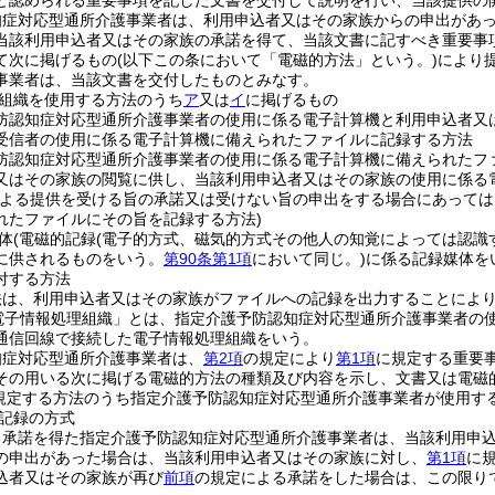
と認められる重要事項を記した文書を交付して説明を行い、当該提供の
知症対応型通所介護事業者は、利用申込者又はその家族からの申出があ
当該利用申込者又はその家族の承諾を得て、当該文書に記すべき重要事
て次に掲げるもの
(以下この条において「電磁的方法」という。)
により
事業者は、当該文書を交付したものとみなす。
組織を使用する方法のうち
ア
又は
イ
に掲げるもの
防認知症対応型通所介護事業者の使用に係る電子計算機と利用申込者又
受信者の使用に係る電子計算機に備えられたファイルに記録する方法
防認知症対応型通所介護事業者の使用に係る電子計算機に備えられたフ
又はその家族の閲覧に供し、当該利用申込者又はその家族の使用に係る
による提供を受ける旨の承諾又は受けない旨の申出をする場合にあって
れたファイルにその旨を記録する方法)
体
(電磁的記録
(電子的方式、磁気的方式その他人の知覚によっては認識
に供されるものをいう。
第90条第1項
において同じ。)
に係る記録媒体を
付する方法
法は、利用申込者又はその家族がファイルへの記録を出力することによ
電子情報処理組織」とは、指定介護予防認知症対応型通所介護事業者の
通信回線で接続した電子情報処理組織をいう。
知症対応型通所介護事業者は、
第2項
の規定により
第1項
に規定する重要
その用いる次に掲げる電磁的方法の種類及び内容を示し、文書又は電磁
規定する方法のうち指定介護予防認知症対応型通所介護事業者が使用す
記録の方式
る承諾を得た指定介護予防認知症対応型通所介護事業者は、当該利用申
の申出があった場合は、当該利用申込者又はその家族に対し、
第1項
に
込者又はその家族が再び
前項
の規定による承諾をした場合は、この限り