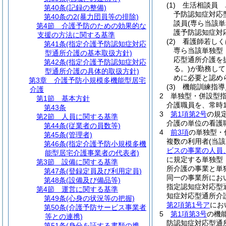
(1)
生活相談員 
第40条
(記録の整備)
予防認知症対応
第40条の2
(暴力団員等の排除)
談員
(専ら当該
第4節
介護予防のための効果的な
護予防認知症対
支援の方法に関する基準
(2)
看護師若しく
第41条
(指定介護予防認知症対応
専ら当該単独型
型通所介護の基本取扱方針)
応型通所介護を
第42条
(指定介護予防認知症対応
る。)
が勤務して
型通所介護の具体的取扱方針)
めに必要と認め
第3章
介護予防小規模多機能型居宅
(3)
機能訓練指導
介護
2
単独型・併設型
第1節
基本方針
介護職員を、常時
第43条
3
第1項第2号
の規
第2節
人員に関する基準
介護の単位の看護
第44条
(従業者の員数等)
4
前3項
の単独型・
第45条
(管理者)
複数の利用者
(当
第46条
(指定介護予防小規模多機
ビスの事業の人員
能型居宅介護事業者の代表者)
に規定する単独型
第3節
設備に関する基準
所介護の事業と単
第47条
(登録定員及び利用定員)
同一の事業所にお
第48条
(設備及び備品等)
指定認知症対応型
第4節
運営に関する基準
知症対応型通所介
第49条
(心身の状況等の把握)
第2項第1号ア
にお
第50条
(介護予防サービス事業者
5
第1項第3号
の機
等との連携)
防認知症対応型通
第51条
(身分を証する書類の携