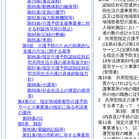
第79条
(運営規程)
認知症対応型通所
第80条
(勤務体制の確保等)
同生活介護事業所
第81条
(定員の遵守)
設又は指定地域密
第82条
(協力医療機関等)
地域密着型介護老
第83条
(介護予防支援事業者に対
人福祉施設におい
する利益供与等の禁止)
者の数の合計が1
第84条
(記録の整備)
2
共用型指定介護
第85条
(準用)
(法第42条の2第
第5節
介護予防のための効果的な
サービス
(法第5
支援の方法に関する基準
る指定介護予防支
第86条
(指定介護予防認知症対応
18年法律第83号)
型共同生活介護の基本取扱方針)
居宅サービス事業
第87条
(指定介護予防認知症対応
(管理者)
型共同生活介護の具体的取扱方
第10条
共用型指定
針)
置かなければなら
第88条
(介護等)
護事業所の他の職
第89条
(社会生活上の便宜の提供
所の他の職務に従
等)
2
共用型指定介護
第4章の2
指定地域密着型介護予防
する者であって、
サービス事業者の指定に係る申請者
第3節
運
の要件
(内容及び手続の説
第89条の2
第11条
指定介護予
第5章
雑則
事業者をいう。以
第90条
(電磁的記録等)
運営規程の概要、
第91条
(他の市町村に存する事業所