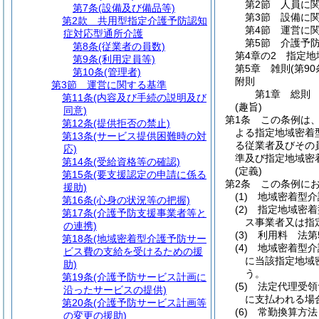
第2節
人員に
第7条
(設備及び備品等)
第3節
設備に
第2款
共用型指定介護予防認知
第4節
運営に
症対応型通所介護
第5節
介護予
第8条
(従業者の員数)
第4章の2
指定地
第9条
(利用定員等)
第5章
雑則
(第9
第10条
(管理者)
附則
第3節
運営に関する基準
第1章
総則
第11条
(内容及び手続の説明及び
(趣旨)
同意)
第1条
この条例は
第12条
(提供拒否の禁止)
よる指定地域密着
第13条
(サービス提供困難時の対
る従業者及びその
応)
準及び指定地域密
第14条
(受給資格等の確認)
(定義)
第15条
(要支援認定の申請に係る
第2条
この条例に
援助)
(1)
地域密着型介
第16条
(心身の状況等の把握)
(2)
指定地域密着
第17条
(介護予防支援事業者等と
ス事業者又は指
の連携)
(3)
利用料 法第
第18条
(地域密着型介護予防サー
(4)
地域密着型介
ビス費の支給を受けるための援
に当該指定地域
助)
う。
第19条
(介護予防サービス計画に
(5)
法定代理受領
沿ったサービスの提供)
に支払われる場
第20条
(介護予防サービス計画等
(6)
常勤換算方法
の変更の援助)