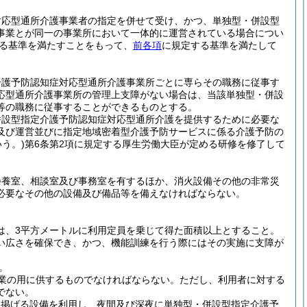
。
対応型通所介護事業者の指定を併せて受け、かつ、単独型・併設型
事業とが同一の事業所において一体的に運営されている場合につい
る基準を満たすことをもって、
前各項
に規定する基準を満たして
介護予防認知症対応型通所介護事業所ごとに専らその職務に従事す
応型通所介護事業所の管理上支障がない場合は、当該単独型・併設
等の職務に従事することができるものとする。
併設型指定介護予防認知症対応型通所介護を提供するために必要な
及び運営並びに指定地域密着型介護予防サービスに係る介護予防の
う。)
第6条第2項に規定する厚生労働大臣が定める研修を修了して
静養室、相談室及び事務室を有するほか、消火設備その他の非常災
必要なその他の設備及び備品等を備えなければならない。
は、3平方メートルに利用定員を乗じて得た面積以上とすること。
い広さを確保でき、かつ、機能訓練を行う際にはその実施に支障が
。
業の用に供するものでなければならない。
ただし、利用者に対する
でない。
に掲げる設備を利用し、夜間及び深夜に単独型・併設型指定介護予