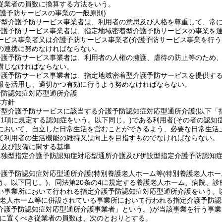
従業者の員数に換算する方法をいう。
介護予防サービスの事業の一般原則)
着型介護予防サービス事業者は、利用者の意思及び人格を尊重して、常
介護予防サービス事業者は、指定地域密着型介護予防サービスの事業を
ービス事業者又は介護予防サービス事業者
(介護予防サービス事業を行う
の連携に努めなければならない。
介護予防サービス事業者は、利用者の人権の擁護、虐待の防止等のため
講じなければならない。
護予防サービス事業者は、指定地域密着型介護予防サービスを提供するに
報を活用し、適切かつ有効に行うよう努めなければならない。
予防認知症対応型通所介護
本方針
着型介護予防サービスに該当する介護予防認知症対応型通所介護
(以下「
第1項に規定する認知症をいう。以下同じ。)
である利用者
(その者の認知
において、自立した日常生活を営むことができるよう、必要な日常生活
て利用者の生活機能の維持又は向上を目指すものでなければならない。
員及び設備に関する基準
単独型指定介護予防認知症対応型通所介護及び併設型指定介護予防認知
介護予防認知症対応型通所介護
(特別養護老人ホーム等
(特別養護老人ホー
う。以下同じ。)
、同法第20条の4に規定する養護老人ホーム、病院、
い事業所において行われる指定介護予防認知症対応型通所介護をいう。以
護老人ホーム等に併設されている事業所において行われる指定介護予防認
介護予防認知症対応型通所介護事業者」という。)
が当該事業を行う事業
に置くべき従業者の員数は、次のとおりとする。