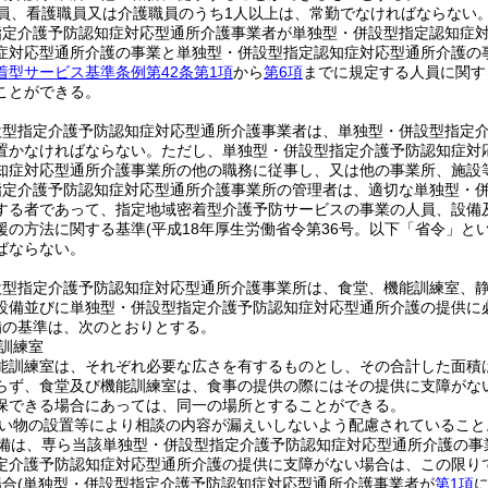
員、看護職員又は介護職員のうち1人以上は、常勤でなければならない
指定介護予防認知症対応型通所介護事業者が単独型・併設型指定認知症
症対応型通所介護の事業と単独型・併設型指定認知症対応型通所介護の
着型サービス基準条例第42条第1項
から
第6項
までに規定する人員に関す
ことができる。
設型指定介護予防認知症対応型通所介護事業者は、単独型・併設型指定
置かなければならない。
ただし、単独型・併設型指定介護予防認知症対
知症対応型通所介護事業所の他の職務に従事し、又は他の事業所、施設
指定介護予防認知症対応型通所介護事業所の管理者は、適切な単独型・
する者であって、指定地域密着型介護予防サービスの事業の人員、設備
援の方法に関する基準
(平成18年厚生労働省令第36号。以下「省令」とい
ばならない。
設型指定介護予防認知症対応型通所介護事業所は、食堂、機能訓練室、
設備並びに単独型・併設型指定介護予防認知症対応型通所介護の提供に
備の基準は、次のとおりとする。
訓練室
能訓練室は、それぞれ必要な広さを有するものとし、その合計した面積
らず、食堂及び機能訓練室は、食事の提供の際にはその提供に支障がな
保できる場合にあっては、同一の場所とすることができる。
い物の設置等により相談の内容が漏えいしないよう配慮されていること
備は、専ら当該単独型・併設型指定介護予防認知症対応型通所介護の事
定介護予防認知症対応型通所介護の提供に支障がない場合は、この限り
場合
(単独型・併設型指定介護予防認知症対応型通所介護事業者が
第1項