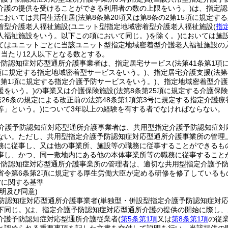
介護の提供を受けることができる利用者の数の上限をいう。)
は、指定認
においては共同生活住居
(法第8条第20項又は第8条の2第15項に規定
着型介護老人福祉施設
(ユニット型指定地域密着型介護老人福祉施設
(
指
人福祉施設をいう。以下この項において同じ。)
を除く。)
においては施
てはユニットごとに当該ユニット型指定地域密着型介護老人福祉施設の
日当たり12人以下となる数とする。
予防認知症対応型通所介護事業者は、指定居宅サービス
(法第41条第1
1項に規定する指定地域密着型サービスをいう。)
、指定居宅介護支援
(法
3条第1項に規定する指定介護予防サービスをいう。)
、指定地域密着型介護
援をいう。)
の事業又は介護保険施設
(法第8条第25項に規定する介護保
第26条の規定による改正前の法第48条第1項第3号に規定する指定介護
等」という。)
について3年以上の経験を有する者でなければならない。
介護予防認知症対応型通所介護事業者は、共用型指定介護予防認知症対
ない。
ただし、共用型指定介護予防認知症対応型通所介護事業所の管理
務に従事し、又は他の事業所、施設等の職務に従事することができるも
事し、かつ、同一敷地内にある他の本体事業所等の職務に従事すること
予防認知症対応型通所介護事業所の管理者は、適切な共用型指定介護予
省令第6条第2項に規定する厚生労働大臣が定める研修を修了しているも
営に関する基準
明及び同意)
防認知症対応型通所介護事業者
(単独型・併設型指定介護予防認知症対
下同じ。)
は、指定介護予防認知症対応型通所介護の提供の開始に際し、
介護予防認知症対応型通所介護従業者
(
第5条第1項
又は
第8条第1項
の従