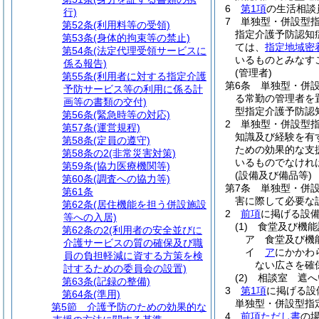
6
第1項
の生活相談
行)
7
単独型・併設型
第52条
(利用料等の受領)
指定介護予防認知
第53条
(身体的拘束等の禁止)
ては、
指定地域密
第54条
(法定代理受領サービスに
いるものとみなす
係る報告)
(管理者)
第55条
(利用者に対する指定介護
第6条
単独型・併
予防サービス等の利用に係る計
る常勤の管理者を
画等の書類の交付)
型指定介護予防認
第56条
(緊急時等の対応)
2
単独型・併設型
第57条
(運営規程)
知識及び経験を有
第58条
(定員の遵守)
ための効果的な支
第58条の2
(非常災害対策)
いるものでなけれ
第59条
(協力医療機関等)
(設備及び備品等)
第60条
(調査への協力等)
第7条
単独型・併
第61条
害に際して必要な
第62条
(居住機能を担う併設施設
2
前項
に掲げる設
等への入居)
(1)
食堂及び機能
第62条の2
(利用者の安全並びに
ア
食堂及び機
介護サービスの質の確保及び職
イ
ア
にかかわ
員の負担軽減に資する方策を検
ない広さを確
討するための委員会の設置)
(2)
相談室 遮へ
第63条
(記録の整備)
3
第1項
に掲げる設
第64条
(準用)
単独型・併設型指
第5節
介護予防のための効果的な
4
前項ただし書
の