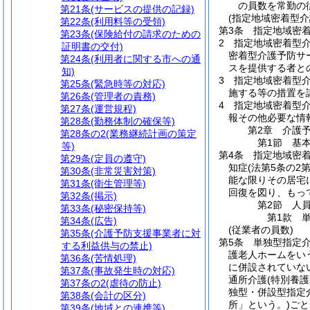
の員数を常勤の
第21条
(サービスの提供の記録)
(指定地域密着型
第22条
(利用料等の受領)
第3条
指定地域密
第23条
(保険給付の請求のための
2
指定地域密着型
証明書の交付)
密着型介護予防サ
第24条
(利用者に関する市への通
スを提供する者と
知)
3
指定地域密着型
第25条
(緊急時等の対応)
施する等の措置を
第26条
(管理者の責務)
4
指定地域密着型介
第27条
(運営規程)
報その他必要な情
第28条
(勤務体制の確保等)
第2章
介護
第28条の2
(業務継続計画の策定
第1節
基
等)
第4条
指定地域密
第29条
(定員の遵守)
知症
(法第5条の2
第30条
(非常災害対策)
能な限りその居宅
第31条
(衛生管理等)
回復を図り、もっ
第32条
(掲示)
第2節
人
第33条
(秘密保持等)
第1款
第34条
(広告)
(従業者の員数)
第35条
(介護予防支援事業者に対
第5条
単独型指定
する利益供与の禁止)
護老人ホームをい
第36条
(苦情処理)
に併設されていな
第37条
(事故発生時の対応)
通所介護
(特別養
第37条の2
(虐待の防止)
独型・併設型指定
第38条
(会計の区分)
所」という。)
ごと
第39条
(地域との連携等)