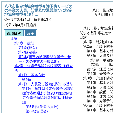
八代市指定地域密着型介護予防サービス
の事業の人員、設備及び運営並びに指定
○八代市指定
地域密着型介護予…
方法に関す
令和3年3月24日 条例第13号
(令和7年4月1日施行)
八代市指定地域密
関する基準等を定める
条項目次
沿革
目次
本則
第1章
総則
(第1
第1章
総則
第2章
介護予防
第1条
(趣旨)
第1節
基本方
第2条
(定義)
第2節
人員及
第3条
(指定地域密着型介護予防サ
第1款
単独
ービスの事業の一般原則)
第2款
共用
第2章
介護予防認知症対応型通所介
第3節
運営に
護
第4節
介護予
第1節
基本方針
第3章
介護予防
第4条
第1節
基本方
第2節
人員及び設備に関する基準
第2節
人員に
第1款
単独型指定介護予防認知
第3節
設備に
症対応型通所介護及び併設型指
第4節
運営に
定介護予防認知症対応型通所介
第5節
介護予
護
第4章
介護予防
第5条
(従業者の員数)
第1節
基本方
第6条
(管理者)