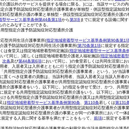
所介護以外のサービスを提供する場合に限る。)
には、当該サービスの内
指定介護予防認知症対応型通所介護事業者が単独型・併設型指定認知症
症対応型通所介護の事業と単独型・併設型指定認知症対応型通所介護の
着型サービス基準条例第44条第1項
から
第3項
までに規定する設備に関す
ものとみなすことができる。
共用型指定介護予防認知症対応型通所介護
対応型共同生活介護事業所
(
指定地域密着型サービス基準条例第90条第1
介護予防認知症対応型共同生活介護事業所
(
第70条第1項
に規定する指定
くは食堂又は指定地域密着型特定施設
(
指定地域密着型サービス基準条例
おいて同じ。)
若しくは指定地域密着型介護老人福祉施設
(
指定地域密着型
。
次条
及び
第44条第6項
において同じ。)
の食堂若しくは共同生活室にお
用者、入居者又は入所者とともに行う指定介護予防認知症対応型通所介
下「共用型指定介護予防認知症対応型通所介護事業者」という。)
が当該
に置くべき従業者の員数は、当該利用者、当該入居者又は当該入所者の
防認知症対応型通所介護事業者が共用型指定認知症対応型通所介護事業
通所介護事業者をいう。以下同じ。)
の指定を併せて受け、かつ、共用型
に規定する共用型指定認知症対応型通所介護をいう。以下同じ。)
の事
おける共用型指定介護予防認知症対応型通所介護又は共用型指定認知症
又は
指定地域密着型サービス基準条例第90条
、
第110条
若しくは
第131
予防認知症対応型通所介護事業者が共用型指定認知症対応型通所介護事
共用型指定認知症対応型通所介護の事業とが同一の事業所において一体
に規定する人員に関する基準を満たすことをもって、
前項
に規定する基
介護予防認知症対応型通所介護事業所の利用定員
(当該共用型指定介護予