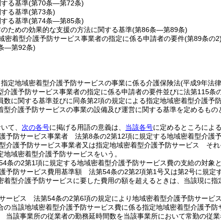
関する基準
(第70条―第72条)
関する基準
(第73条)
関する基準
(第74条―第85条)
防のための効果的な支援の方法に関する基準
(第86条―第89条)
域密着型介護予防サービス事業者の指定に係る申請者の要件
(第89条の2
0条―第92条)
、指定地域密着型介護予防サービスの事業に係る介護保険法
(平成9年法
型介護予防サービス事業者の指定に係る申請者の要件並びに法第115条
員数に関する基準並びに同条第2項の規定による指定地域密着型介護予
着型介護予防サービスの事業の設備及び運営に関する基準を定めるもの
おいて、
次の各号
に掲げる用語の意義は、
当該各号
に定めるところによ
護予防サービス事業者 法第8条の2第12項に規定する地域密着型介護
型介護予防サービス事業者又は指定地域密着型介護予防サービス それぞ
定地域密着型介護予防サービスをいう。
54条の2第1項に規定する地域密着型介護予防サービス費の支給の対象
護予防サービス費用基準額 法第54条の2第2項第1号又は第2号に規
密着型介護予防サービスに要した費用の額を超えるときは、当該現に指
サービス 法第54条の2第6項の規定により地域密着型介護予防サービ
合の当該地域密着型介護予防サービス費に係る指定地域密着型介護予防
 当該事業所の従業者の勤務延時間数を当該事業所において常勤の従業