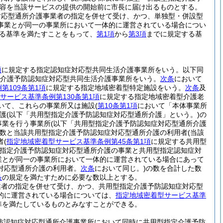
容を当該サービスの提供の開始前に市長に届け出るものとする。
対応型通所介護事業者の指定を併せて受け、かつ、単独型・併設型
事業とが同一の事業所において一体的に運営されている場合につい
る基準を満たすことをもって、
第1項
から
第3項
までに規定する基
項
に規定する指定認知症対応型共同生活介護事業所をいう。以下同
介護予防認知症対応型共同生活介護事業所をいう。
次条
において
第109条第1項
に規定する指定地域密着型特定施設をいう。
次条
及
サービス基準条例第130条第1項
に規定する指定地域密着型介護老
いて、これらの事業所又は施設
(
第10条第1項
において「本体事業所
護
(以下「共用型指定介護予防認知症対応型通所介護」という。)
の
事業を行う事業所
(以下「共用型指定介護予防認知症対応型通所介護
数と当該共用型指定介護予防認知症対応型通所介護の利用者
(当該
者
(
指定地域密着型サービス基準条例第45条第1項
に規定する共用型
指定介護予防認知症対応型通所介護の事業と共用型指定認知症対
業とが同一の事業所において一体的に運営されている場合にあって
対応型通所介護の利用者。
次条
において同じ。)
の数を合計した数
条
の規定を満たすために必要な数以上とする。
業者の指定を併せて受け、かつ、共用型指定介護予防認知症対応型
的に運営されている場合については、
指定地域密着型サービス基準
準を満たしているものとみなすことができる。
防認知症対応型通所介護事業所において同時に共用型指定介護予防