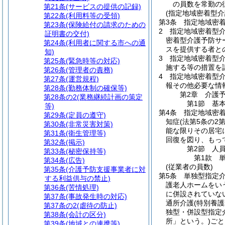
の員数を常勤の
第21条
(サービスの提供の記録)
(指定地域密着型
第22条
(利用料等の受領)
第3条
指定地域密
第23条
(保険給付の請求のための
2
指定地域密着型
証明書の交付)
密着型介護予防サ
第24条
(利用者に関する市への通
スを提供する者と
知)
3
指定地域密着型
第25条
(緊急時等の対応)
施する等の措置を
第26条
(管理者の責務)
4
指定地域密着型介
第27条
(運営規程)
報その他必要な情
第28条
(勤務体制の確保等)
第2章
介護
第28条の2
(業務継続計画の策定
第1節
基
等)
第4条
指定地域密
第29条
(定員の遵守)
知症
(法第5条の2
第30条
(非常災害対策)
能な限りその居宅
第31条
(衛生管理等)
回復を図り、もっ
第32条
(掲示)
第2節
人
第33条
(秘密保持等)
第1款
第34条
(広告)
(従業者の員数)
第35条
(介護予防支援事業者に対
第5条
単独型指定
する利益供与の禁止)
護老人ホームをい
第36条
(苦情処理)
に併設されていな
第37条
(事故発生時の対応)
通所介護
(特別養
第37条の2
(虐待の防止)
独型・併設型指定
第38条
(会計の区分)
所」という。)
ごと
第39条
(地域との連携等)