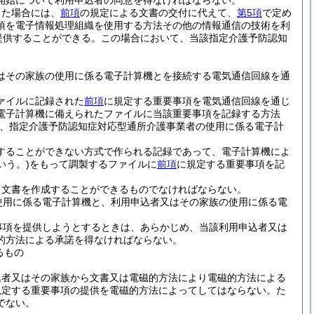
開始について利用申込者の同意を得なければならない。
った場合には、
前項
の規定による文書の交付に代えて、
第5項
で定め
項を電子情報処理組織を使用する方法その他の情報通信の技術を利
提供することができる。
この場合において、当該指定介護予防認知
はその家族の使用に係る電子計算機とを接続する電気通信回線を通
ァイルに記録された
前項
に規定する重要事項を電気通信回線を通じ
電子計算機に備えられたファイルに当該重要事項を記録する方法
は、指定介護予防認知症対応型通所介護事業者の使用に係る電子計
することができない方式で作られる記録であって、電子計算機によ
いう。)
をもって調製するファイルに
前項
に規定する重要事項を記
り文書を作成することができるものでなければならない。
使用に係る電子計算機と、利用申込者又はその家族の使用に係る電
事項を提供しようとするときは、あらかじめ、当該利用申込者又は
的方法による承諾を得なければならない。
るもの
込者又はその家族から文書又は電磁的方法により電磁的方法による
規定する重要事項の提供を電磁的方法によってしてはならない。
た
でない。