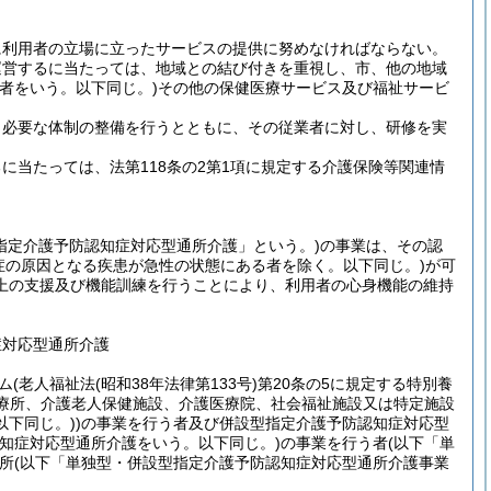
に利用者の立場に立ったサービスの提供に努めなければならない。
運営するに当たっては、地域との結び付きを重視し、市、他の地域
者をいう。以下同じ。)
その他の保健医療サービス及び福祉サービ
、必要な体制の整備を行うとともに、その従業者に対し、研修を実
当たっては、法第118条の2第1項に規定する介護保険等関連情
指定介護予防認知症対応型通所介護」という。)
の事業は、その認
症の原因となる疾患が急性の状態にある者を除く。以下同じ。)
が可
上の支援及び機能訓練を行うことにより、利用者の心身機能の維持
症対応型通所介護
ム
(老人福祉法
(昭和38年法律第133号)
第20条の5に規定する特別養
診療所、介護老人保健施設、介護医療院、社会福祉施設又は特定施設
下同じ。)
)
の事業を行う者及び併設型指定介護予防認知症対応型
知症対応型通所介護をいう。以下同じ。)
の事業を行う者
(以下「単
所
(以下「単独型・併設型指定介護予防認知症対応型通所介護事業