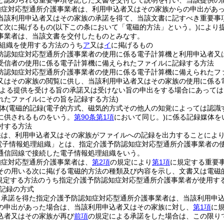
と認められる重要事項を記した文書を交付して説明を行い、当該提供の
知症対応型通所介護事業者は、利用申込者又はその家族からの申出があ
当該利用申込者又はその家族の承諾を得て、当該文書に記すべき重要事
て次に掲げるもの
(以下この条において「電磁的方法」という。)
により
事業者は、当該文書を交付したものとみなす。
組織を使用する方法のうち
ア
又は
イ
に掲げるもの
防認知症対応型通所介護事業者の使用に係る電子計算機と利用申込者又
受信者の使用に係る電子計算機に備えられたファイルに記録する方法
防認知症対応型通所介護事業者の使用に係る電子計算機に備えられたフ
又はその家族の閲覧に供し、当該利用申込者又はその家族の使用に係る
による提供を受ける旨の承諾又は受けない旨の申出をする場合にあって
れたファイルにその旨を記録する方法)
体
(電磁的記録
(電子的方式、磁気的方式その他人の知覚によっては認識
に供されるものをいう。
第90条第1項
において同じ。)
に係る記録媒体を
付する方法
法は、利用申込者又はその家族がファイルへの記録を出力することによ
電子情報処理組織」とは、指定介護予防認知症対応型通所介護事業者の
通信回線で接続した電子情報処理組織をいう。
知症対応型通所介護事業者は、
第2項
の規定により
第1項
に規定する重要
その用いる次に掲げる電磁的方法の種類及び内容を示し、文書又は電磁
規定する方法のうち指定介護予防認知症対応型通所介護事業者が使用す
記録の方式
る承諾を得た指定介護予防認知症対応型通所介護事業者は、当該利用申
の申出があった場合は、当該利用申込者又はその家族に対し、
第1項
に
込者又はその家族が再び
前項
の規定による承諾をした場合は、この限り