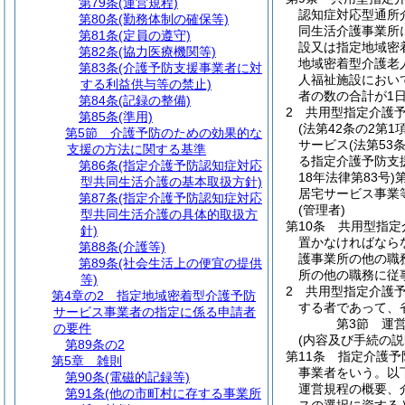
第79条
(運営規程)
認知症対応型通所
第80条
(勤務体制の確保等)
同生活介護事業所
第81条
(定員の遵守)
設又は指定地域密
第82条
(協力医療機関等)
地域密着型介護老
第83条
(介護予防支援事業者に対
人福祉施設におい
する利益供与等の禁止)
者の数の合計が1
第84条
(記録の整備)
2
共用型指定介護
第85条
(準用)
(法第42条の2第
第5節
介護予防のための効果的な
サービス
(法第5
支援の方法に関する基準
る指定介護予防支
第86条
(指定介護予防認知症対応
18年法律第83号)
型共同生活介護の基本取扱方針)
居宅サービス事業
第87条
(指定介護予防認知症対応
(管理者)
型共同生活介護の具体的取扱方
第10条
共用型指定
針)
置かなければなら
第88条
(介護等)
護事業所の他の職
第89条
(社会生活上の便宜の提供
所の他の職務に従
等)
2
共用型指定介護
第4章の2
指定地域密着型介護予防
する者であって、
サービス事業者の指定に係る申請者
第3節
運
の要件
(内容及び手続の説
第89条の2
第11条
指定介護予
第5章
雑則
事業者をいう。以
第90条
(電磁的記録等)
運営規程の概要、
第91条
(他の市町村に存する事業所