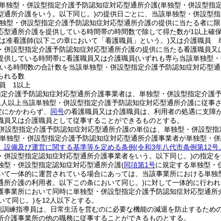
単独型・併設型指定介護予防認知症対応型通所介護
(単独型・併設型指
型通所介護をいう。以下同じ。)
の提供日ごとに、当該単独型・併設型指
単独型・併設型指定介護予防認知症対応型通所介護の提供に当たる者に限
応型通所介護を提供している時間帯の時間数で除して得た数が1以上確
は准看護師
(以下この章において「看護職員」という。)
又は介護職員 
・併設型指定介護予防認知症対応型通所介護の提供に当たる看護職員又
提供している時間帯に看護職員又は介護職員
(いずれも専ら当該単独型
いる時間数の合計数を当該単独型・併設型指定介護予防認知症対応型通
られる数
員 1以上
指定介護予防認知症対応型通所介護事業者は、単独型・併設型指定介護
1人以上当該単独型・併設型指定介護予防認知症対応型通所介護に従事
定にかかわらず、
同号
の看護職員又は介護職員は、利用者の処遇に支障
職員又は介護職員として従事することができるものとする。
併設型指定介護予防認知症対応型通所介護の単位は、単独型・併設型指
該単独型・併設型指定介護予防認知症対応型通所介護事業者が単独型・
、設備及び運営に関する基準等を定める条例
(令和3年八代市条例第12
・併設型指定認知症対応型通所介護事業者をいう。以下同じ。)
の指定を
独型・併設型指定認知症対応型通所介護
(
同項第1号
に規定する単独型・
いて一体的に運営されている場合にあっては、当該事業所における単独
通所介護の利用者。以下この条において同じ。)
に対して一体的に行われ
護事業所において同時に単独型・併設型指定介護予防認知症対応型通所
いて同じ。)
を12人以下とする。
能訓練指導員は、日常生活を営むのに必要な機能の減退を防止するため
所介護事業所の他の職務に従事することができるものとする。