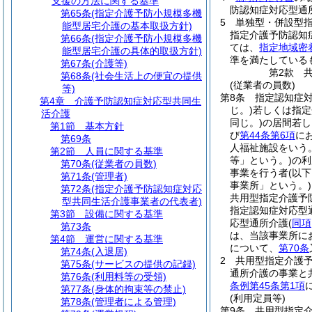
支援の方法に関する基準
防認知症対応型通
第65条
(指定介護予防小規模多機
5
単独型・併設型
能型居宅介護の基本取扱方針)
指定介護予防認知
第66条
(指定介護予防小規模多機
ては、
指定地域密
能型居宅介護の具体的取扱方針)
準を満たしている
第67条
(介護等)
第2款
第68条
(社会生活上の便宜の提供
(従業者の員数)
等)
第8条
指定認知症
第4章
介護予防認知症対応型共同生
じ。)
若しくは指定
活介護
同じ。)
の居間若し
第1節
基本方針
び
第44条第6項
に
第69条
人福祉施設をいう
第2節
人員に関する基準
等」という。)
の利
第70条
(従業者の員数)
事業を行う者
(以
第71条
(管理者)
事業所」という。)
第72条
(指定介護予防認知症対応
共用型指定介護予
型共同生活介護事業者の代表者)
指定認知症対応型
第3節
設備に関する基準
応型通所介護
(
同項
第73条
は、当該事業所に
第4節
運営に関する基準
について、
第70条
第74条
(入退居)
2
共用型指定介護
第75条
(サービスの提供の記録)
通所介護の事業と
第76条
(利用料等の受領)
条例第45条第1項
第77条
(身体的拘束等の禁止)
(利用定員等)
第78条
(管理者による管理)
第9条
共用型指定