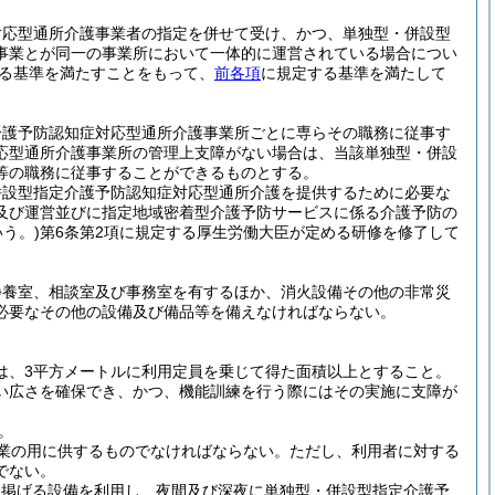
。
対応型通所介護事業者の指定を併せて受け、かつ、単独型・併設型
事業とが同一の事業所において一体的に運営されている場合につい
る基準を満たすことをもって、
前各項
に規定する基準を満たして
介護予防認知症対応型通所介護事業所ごとに専らその職務に従事す
応型通所介護事業所の管理上支障がない場合は、当該単独型・併設
等の職務に従事することができるものとする。
併設型指定介護予防認知症対応型通所介護を提供するために必要な
及び運営並びに指定地域密着型介護予防サービスに係る介護予防の
う。)
第6条第2項に規定する厚生労働大臣が定める研修を修了して
静養室、相談室及び事務室を有するほか、消火設備その他の非常災
必要なその他の設備及び備品等を備えなければならない。
は、3平方メートルに利用定員を乗じて得た面積以上とすること。
い広さを確保でき、かつ、機能訓練を行う際にはその実施に支障が
。
業の用に供するものでなければならない。
ただし、利用者に対する
でない。
に掲げる設備を利用し、夜間及び深夜に単独型・併設型指定介護予