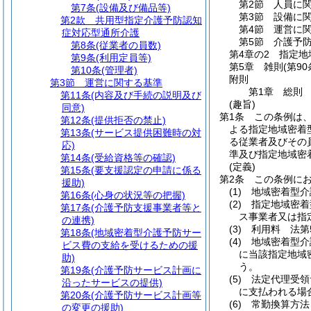
第2節
人員に
第7条
(設備及び備品等)
第3節
設備に
第2款
共用型指定介護予防認知
第4節
運営に
症対応型通所介護
第5節
介護予
第8条
(従業者の員数)
第4章の2
指定地
第9条
(利用定員等)
第5章
雑則
(第9
第10条
(管理者)
附則
第3節
運営に関する基準
第1章
総則
第11条
(内容及び手続の説明及び
(趣旨)
同意)
第1条
この条例は
第12条
(提供拒否の禁止)
よる指定地域密着
第13条
(サービス提供困難時の対
る従業者及びその
応)
準及び指定地域密
第14条
(受給資格等の確認)
(定義)
第15条
(要支援認定の申請に係る
第2条
この条例に
援助)
(1)
地域密着型介
第16条
(心身の状況等の把握)
(2)
指定地域密着
第17条
(介護予防支援事業者等と
ス事業者又は指
の連携)
(3)
利用料 法第
第18条
(地域密着型介護予防サー
(4)
地域密着型介
ビス費の支給を受けるための援
に当該指定地域
助)
う。
第19条
(介護予防サービス計画に
(5)
法定代理受領
沿ったサービスの提供)
に支払われる場
第20条
(介護予防サービス計画等
(6)
常勤換算方法
の変更の援助)