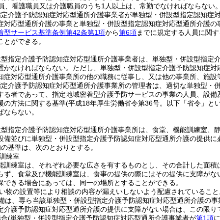
員、看護職員又は介護職員のうち1人以上は、常勤でなければならない
指定介護予防認知症対応型通所介護事業者が単独型・併設型指定認知症
症対応型通所介護の事業と単独型・併設型指定認知症対応型通所介護の
着型サービス基準条例第42条第1項
から
第6項
までに規定する人員に関す
ことができる。
設型指定介護予防認知症対応型通所介護事業者は、単独型・併設型指定
置かなければならない。
ただし、単独型・併設型指定介護予防認知症対
知症対応型通所介護事業所の他の職務に従事し、又は他の事業所、施設
指定介護予防認知症対応型通所介護事業所の管理者は、適切な単独型・
する者であって、指定地域密着型介護予防サービスの事業の人員、設備
援の方法に関する基準
(平成18年厚生労働省令第36号。以下「省令」とい
ばならない。
設型指定介護予防認知症対応型通所介護事業所は、食堂、機能訓練室、
設備並びに単独型・併設型指定介護予防認知症対応型通所介護の提供に
備の基準は、次のとおりとする。
訓練室
能訓練室は、それぞれ必要な広さを有するものとし、その合計した面積
らず、食堂及び機能訓練室は、食事の提供の際にはその提供に支障がな
保できる場合にあっては、同一の場所とすることができる。
い物の設置等により相談の内容が漏えいしないよう配慮されていること
備は、専ら当該単独型・併設型指定介護予防認知症対応型通所介護の事
定介護予防認知症対応型通所介護の提供に支障がない場合は、この限り
場合
(単独型・併設型指定介護予防認知症対応型通所介護事業者が
第1項