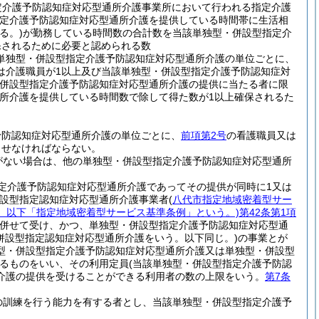
定介護予防認知症対応型通所介護事業所において行われる指定介護
定介護予防認知症対応型通所介護を提供している時間帯に生活相
る。)
が勤務している時間数の合計数を当該単独型・併設型指定介
保されるために必要と認められる数
単独型・併設型指定介護予防認知症対応型通所介護の単位ごとに、
は介護職員が1以上及び当該単独型・併設型指定介護予防認知症対
・併設型指定介護予防認知症対応型通所介護の提供に当たる者に限
所介護を提供している時間数で除して得た数が1以上確保されるた
予防認知症対応型通所介護の単位ごとに、
前項第2号
の看護職員又は
させなければならない。
がない場合は、他の単独型・併設型指定介護予防認知症対応型通所
定介護予防認知症対応型通所介護であってその提供が同時に1又は
併設型指定認知症対応型通所介護事業者
(
八代市指定地域密着型サー
号。以下「指定地域密着型サービス基準条例」という。)
第42条第1項
併せて受け、かつ、単独型・併設型指定介護予防認知症対応型通
併設型指定認知症対応型通所介護をいう。以下同じ。)
の事業とが
型・併設型指定介護予防認知症対応型通所介護又は単独型・併設型
るものをいい、その利用定員
(当該単独型・併設型指定介護予防認
介護の提供を受けることができる利用者の数の上限をいう。
第7条
の訓練を行う能力を有する者とし、当該単独型・併設型指定介護予