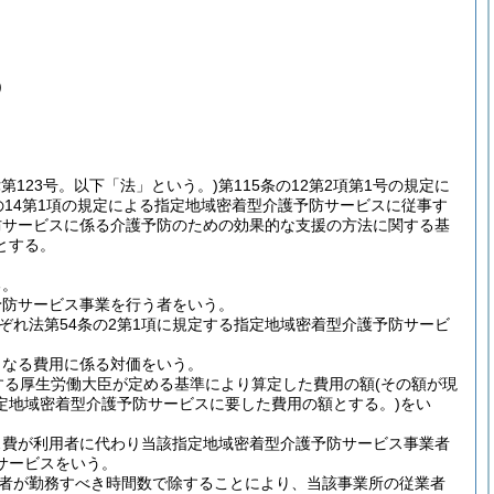
)
律第123号。以下「法」という。)
第115条の12第2項第1号の規定に
の14第1項の規定による指定地域密着型介護予防サービスに従事す
防サービスに係る介護予防のための効果的な支援の方法に関する基
とする。
る。
予防サービス事業を行う者をいう。
れ法第54条の2第1項に規定する指定地域密着型介護予防サービ
となる費用に係る対価をいう。
定する厚生労働大臣が定める基準により算定した費用の額
(その額が現
定地域密着型介護予防サービスに要した費用の額とする。)
をい
ス費が利用者に代わり当該指定地域密着型介護予防サービス事業者
サービスをいう。
者が勤務すべき時間数で除することにより、当該事業所の従業者