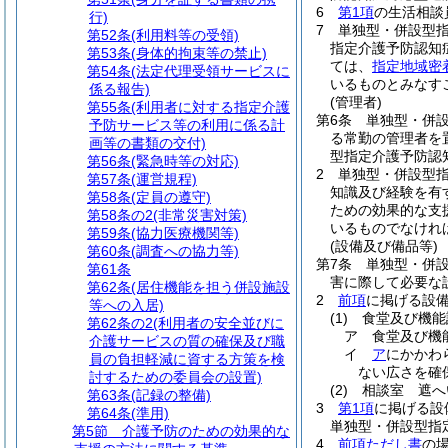
6
第1項
の生活相談
行)
7
単独型・併設型
第52条
(利用料等の受領)
指定介護予防認知
第53条
(身体的拘束等の禁止)
ては、
指定地域密
第54条
(法定代理受領サービスに
いるものとみなす
係る報告)
(管理者)
第55条
(利用者に対する指定介護
第6条
単独型・併
予防サービス等の利用に係る計
る常勤の管理者を
画等の書類の交付)
型指定介護予防認
第56条
(緊急時等の対応)
2
単独型・併設型
第57条
(運営規程)
知識及び経験を有
第58条
(定員の遵守)
ための効果的な支
第58条の2
(非常災害対策)
いるものでなけれ
第59条
(協力医療機関等)
(設備及び備品等)
第60条
(調査への協力等)
第7条
単独型・併
第61条
害に際して必要な
第62条
(居住機能を担う併設施設
2
前項
に掲げる設
等への入居)
(1)
食堂及び機能
第62条の2
(利用者の安全並びに
ア
食堂及び機
介護サービスの質の確保及び職
イ
ア
にかかわ
員の負担軽減に資する方策を検
ない広さを確
討するための委員会の設置)
(2)
相談室 遮へ
第63条
(記録の整備)
3
第1項
に掲げる設
第64条
(準用)
単独型・併設型指
第5節
介護予防のための効果的な
4
前項ただし書
の