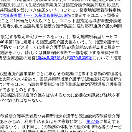
知症対応型共同生活介護事業所又は指定介護予防認知症対応型共
する共同生活を営むべき住居をいう。)
ごとに、指定地域密着型特定施
定地域密着型サービス基準条例第158条
に規定するユニット型指定
設ごとに1日当たり3人以下とし、ユニット型指定地域密着型介護老
入居者の数と当該共用型指定介護予防認知症対応型通所介護の利用
項に規定する指定居宅サービスをいう。)
、指定地域密着型サービス
第46条第1項に規定する指定居宅介護支援をいう。)
、指定介護予防
予防サービス若しくは指定介護予防支援
(法第58条第1項に規定す
険施設をいう。)
若しくは健康保険法等の一部を改正する法律
(平成
療養型医療施設の運営
(
第44条第7項
及び
第70条第9項
において「指定
応型通所介護事業所ごとに専らその職務に従事する常勤の管理者を
上支障がない場合は、当該共用型指定介護予防認知症対応型通所介
のとするほか、当該共用型指定介護予防認知症対応型通所介護事業
ができるものとする。
防認知症対応型通所介護を提供するために必要な知識及び経験を有
のでなければならない。
応型通所介護事業者及び共用型指定介護予防認知症対応型通所介護
あらかじめ、利用申込者又はその家族に対し、
第27条
に規定する
業者をいう。以下同じ。)
の勤務の体制その他の利用申込者のサービ