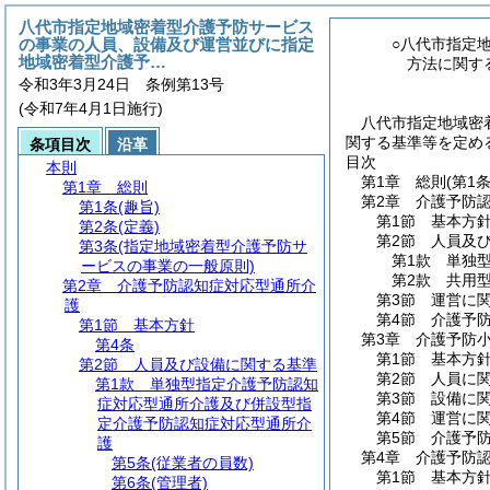
八代市指定地域密着型介護予防サービス
の事業の人員、設備及び運営並びに指定
○八代市指定
地域密着型介護予…
方法に関す
令和3年3月24日 条例第13号
(令和7年4月1日施行)
八代市指定地域密
関する基準等を定める
条項目次
沿革
目次
本則
第1章
総則
(第1
第1章
総則
第2章
介護予防
第1条
(趣旨)
第1節
基本方
第2条
(定義)
第2節
人員及
第3条
(指定地域密着型介護予防サ
第1款
単独
ービスの事業の一般原則)
第2款
共用
第2章
介護予防認知症対応型通所介
第3節
運営に
護
第4節
介護予
第1節
基本方針
第3章
介護予防
第4条
第1節
基本方
第2節
人員及び設備に関する基準
第2節
人員に
第1款
単独型指定介護予防認知
第3節
設備に
症対応型通所介護及び併設型指
第4節
運営に
定介護予防認知症対応型通所介
第5節
介護予
護
第4章
介護予防
第5条
(従業者の員数)
第1節
基本方
第6条
(管理者)