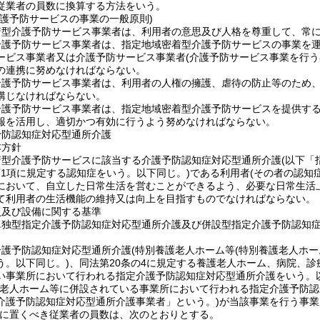
従業者の員数に換算する方法をいう。
介護予防サービスの事業の一般原則)
着型介護予防サービス事業者は、利用者の意思及び人格を尊重して、常
介護予防サービス事業者は、指定地域密着型介護予防サービスの事業を
ービス事業者又は介護予防サービス事業者
(介護予防サービス事業を行う
の連携に努めなければならない。
介護予防サービス事業者は、利用者の人権の擁護、虐待の防止等のため
講じなければならない。
護予防サービス事業者は、指定地域密着型介護予防サービスを提供するに
報を活用し、適切かつ有効に行うよう努めなければならない。
予防認知症対応型通所介護
本方針
着型介護予防サービスに該当する介護予防認知症対応型通所介護
(以下「
第1項に規定する認知症をいう。以下同じ。)
である利用者
(その者の認知
において、自立した日常生活を営むことができるよう、必要な日常生活
て利用者の生活機能の維持又は向上を目指すものでなければならない。
員及び設備に関する基準
単独型指定介護予防認知症対応型通所介護及び併設型指定介護予防認知
介護予防認知症対応型通所介護
(特別養護老人ホーム等
(特別養護老人ホー
う。以下同じ。)
、同法第20条の4に規定する養護老人ホーム、病院、
い事業所において行われる指定介護予防認知症対応型通所介護をいう。以
護老人ホーム等に併設されている事業所において行われる指定介護予防認
介護予防認知症対応型通所介護事業者」という。)
が当該事業を行う事業
に置くべき従業者の員数は、次のとおりとする。