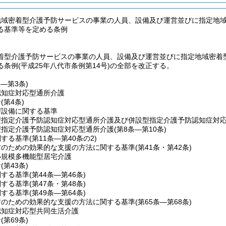
地域密着型介護予防サービスの事業の人員、設備及び運営並びに指定地
る基準等を定める条例
着型介護予防サービスの事業の人員、設備及び運営並びに指定地域密着
条例(平成25年八代市条例第14号)の全部を改正する。
条―第3条)
認知症対応型通所介護
針
(第4条)
び設備に関する基準
型指定介護予防認知症対応型通所介護及び併設型指定介護予防認知症対
型指定介護予防認知症対応型通所介護
(第8条―第10条)
関する基準
(第11条―第40条の2)
防のための効果的な支援の方法に関する基準
(第41条・第42条)
小規模多機能型居宅介護
針
(第43条)
関する基準
(第44条―第46条)
関する基準
(第47条・第48条)
関する基準
(第49条―第64条)
防のための効果的な支援の方法に関する基準
(第65条―第68条)
認知症対応型共同生活介護
針
(第69条)