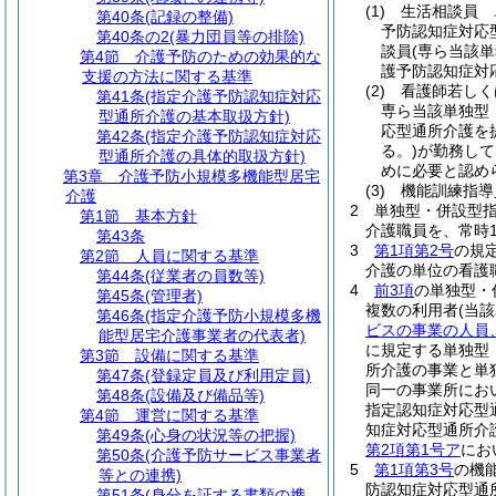
(1)
生活相談員 
第40条
(記録の整備)
予防認知症対応
第40条の2
(暴力団員等の排除)
談員
(専ら当該
第4節
介護予防のための効果的な
護予防認知症対
支援の方法に関する基準
(2)
看護師若しく
第41条
(指定介護予防認知症対応
専ら当該単独型
型通所介護の基本取扱方針)
応型通所介護を
第42条
(指定介護予防認知症対応
る。)
が勤務して
型通所介護の具体的取扱方針)
めに必要と認め
第3章
介護予防小規模多機能型居宅
(3)
機能訓練指導
介護
2
単独型・併設型
第1節
基本方針
介護職員を、常時
第43条
3
第1項第2号
の規
第2節
人員に関する基準
介護の単位の看護
第44条
(従業者の員数等)
4
前3項
の単独型・
第45条
(管理者)
複数の利用者
(当
第46条
(指定介護予防小規模多機
ビスの事業の人員
能型居宅介護事業者の代表者)
に規定する単独型
第3節
設備に関する基準
所介護の事業と単
第47条
(登録定員及び利用定員)
同一の事業所にお
第48条
(設備及び備品等)
指定認知症対応型
第4節
運営に関する基準
知症対応型通所介
第49条
(心身の状況等の把握)
第2項第1号ア
にお
第50条
(介護予防サービス事業者
5
第1項第3号
の機
等との連携)
防認知症対応型通
第51条
(身分を証する書類の携