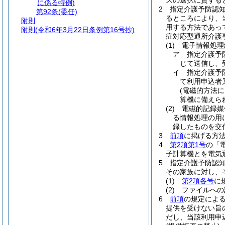
スの選択に資する
に係る特例)
2
指定介護予防認
第92条
(委任)
るところにより、
附則
用する方法であっ
附則
(令和6年3月22日条例第16号抄)
症対応型通所介護
(1)
電子情報処理
ア
指定介護予
じて送信し、
イ
指定介護予
て利用申込者
(電磁的方法
算機に備えら
(2)
電磁的記録媒
る情報処理の用
録したものを交
3
前項
に掲げる方
4
第2項第1号
の「
子計算機とを電気
5
指定介護予防認
その家族に対し、
(1)
第2項各号
に
(2)
ファイルへの
6
前項
の規定によ
提供を受けない旨
だし、当該利用申