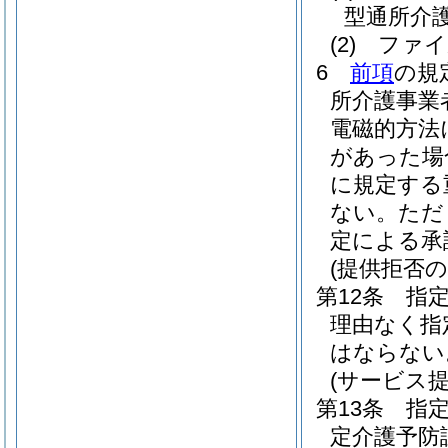
型通所介
(2)
ファイ
6
前項
の規
所介護事業
電磁的方法
があった場
に規定する
ない。
ただ
定による承
(提供拒否の
第12条
指
理由なく指
はならない
(サービス
第13条
指
定介護予防