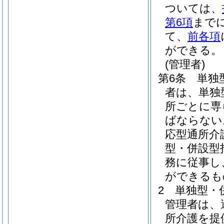
ついては、
第6項
まで
て、
前各項
ができる。
(管理者)
第6条
単独
者は、単独
所ごとに専
ばならない
応型通所介
型・併設型
務に従事し
ができるも
2
単独型・
管理者は、
所介護を提