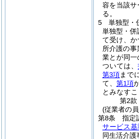
容を当該サ
る。
5
単独型・
単独型・併
て受け、か
所介護の事
業とが同一
ついては、
第3項
まで
て、
第1項
とみなすこ
第2款
(従業者の員
第8条
指定
サービス基
同生活介護