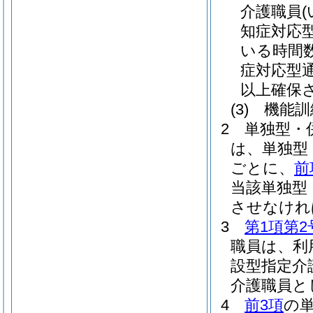
介護職員
知症対応
いる時間
症対応型
以上確保
(3)
機能訓
2
単独型・
は、単独型
ごとに、
前
当該単独型
させなけれ
3
第1項第2
職員は、利
設型指定介
介護職員と
4
前3項
の