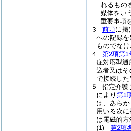
れるもの
媒体をいう
重要事項
3
前項
に掲
への記録を
ものでなけ
4
第2項第1
症対応型通
込者又はそ
で接続した
5
指定介護
により
第1
は、あらか
用いる次に
は電磁的方
(1)
第2項