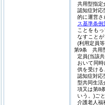
共用型指定
認知症対応
的に運営さ
ス基準条例第
ことをもっ
なすことが
(利用定員等
第9条
共用
定員
(当該
おいて同時
供を受ける
認知症対応
型共同生活
項又は第8
いう。)
ご
介護老人福