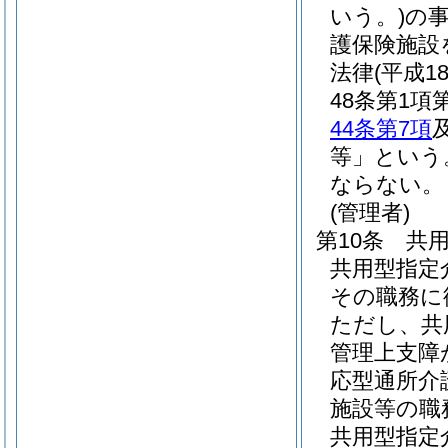
いう。)
の
護保険施設
法律
(平成1
48条第1
44条第7項
等」という
ならない。
(管理者)
第10条
共
共用型指定
その職務に
ただし、共
管理上支障
応型通所介
施設等の職
共用型指定