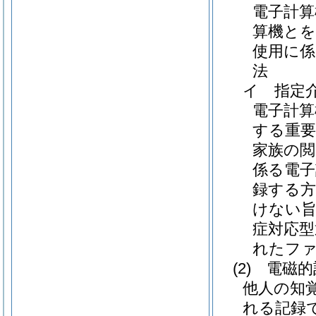
電子計算
算機とを
使用に
法
イ
指定
電子計
する重要
家族の閲
係る電子
録する方
けない旨
症対応型
れたファ
(2)
電磁的
他人の知
れる記録