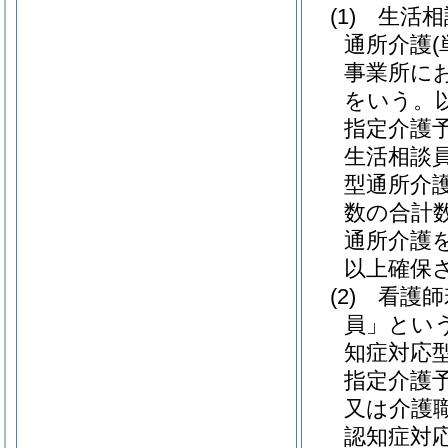
(1)
生活相
通所介護
事業所に
をいう。
指定介護
生活相談
型通所介
数の合計
通所介護
以上確保
(2)
看護師
員」という
知症対応
指定介護
又は介護
認知症対