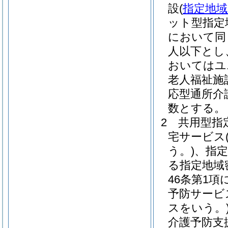
設
(
指定地域
ット型指定
において同
人以下とし
おいてはユ
老人福祉施
応型通所介
数とする。
2
共用型指
宅サービス
う。)
、指
る指定地域
46条第1
予防サービ
スをいう。
介護予防支