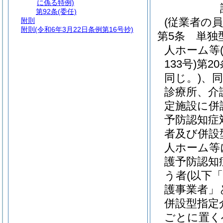
に係る特例)
第92条
(委任)
(従業者の員
附則
附則
(令和6年3月22日条例第16号抄)
第5条
単独
人ホーム等
133号)
第2
同じ。)
、同
診療所、介
定施設に併
予防認知症
者及び併設
人ホーム等
護予防認知
う者
(以下
護事業者」
併設型指定
ごとに置く