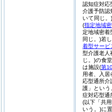
認知症対応
介護予防認
いて同じ。
(
指定地域密
定地域密着
同じ。)
若
着型サービ
型介護老人
じ。)
の食
は施設
(
第1
用者、入居
応型通所介
護」という
症対応型通
(以下「共
いう。)
に