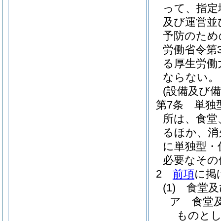
って、指定
及び運営並
予防のため
労働省令第
る厚生労働
ならない。
(設備及び備
第7条
単独
所は、食堂
るほか、消
に単独型・
必要なその
2
前項
に掲
(1)
食堂及
ア
食堂
ものとし