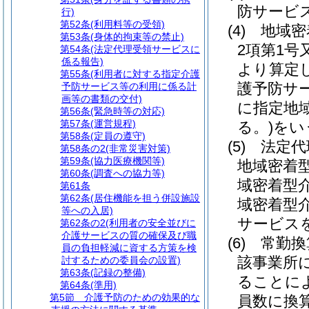
防サービ
行)
第52条
(利用料等の受領)
(4)
地域密
第53条
(身体的拘束等の禁止)
2項第1
第54条
(法定代理受領サービスに
係る報告)
より算定
第55条
(利用者に対する指定介護
護予防サ
予防サービス等の利用に係る計
画等の書類の交付)
に指定地
第56条
(緊急時等の対応)
第57条
(運営規程)
る。)
をい
第58条
(定員の遵守)
(5)
法定代
第58条の2
(非常災害対策)
第59条
(協力医療機関等)
地域密着
第60条
(調査への協力等)
域密着型
第61条
第62条
(居住機能を担う併設施設
域密着型
等への入居)
サービス
第62条の2
(利用者の安全並びに
介護サービスの質の確保及び職
(6)
常勤換
員の負担軽減に資する方策を検
該事業所
討するための委員会の設置)
第63条
(記録の整備)
ることに
第64条
(準用)
第5節
介護予防のための効果的な
員数に換