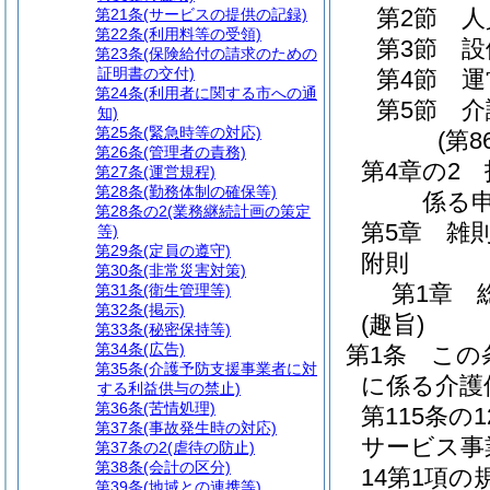
第2節
人
第21条
(サービスの提供の記録)
第22条
(利用料等の受領)
第3節
設
第23条
(保険給付の請求のための
証明書の交付)
第4節
運
第24条
(利用者に関する市への通
第5節
介
知)
第25条
(緊急時等の対応)
(第8
第26条
(管理者の責務)
第4章の2
第27条
(運営規程)
第28条
(勤務体制の確保等)
係る
第28条の2
(業務継続計画の策定
第5章
雑
等)
第29条
(定員の遵守)
附則
第30条
(非常災害対策)
第1章
第31条
(衛生管理等)
第32条
(掲示)
(趣旨)
第33条
(秘密保持等)
第34条
(広告)
第1条
この
第35条
(介護予防支援事業者に対
に係る介護
する利益供与の禁止)
第36条
(苦情処理)
第115条
第37条
(事故発生時の対応)
サービス事
第37条の2
(虐待の防止)
第38条
(会計の区分)
14第1項
第39条
(地域との連携等)