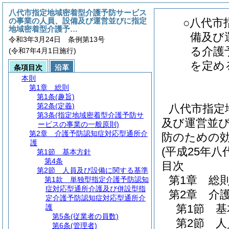
八代市指定地域密着型介護予防サービス
の事業の人員、設備及び運営並びに指定
○八代市
地域密着型介護予…
備及び
令和3年3月24日 条例第13号
る介護
(令和7年4月1日施行)
を定め
条項目次
沿革
本則
第1章
総則
第1条
(趣旨)
第2条
(定義)
八代市指定
第3条
(指定地域密着型介護予防サ
及び運営並
ービスの事業の一般原則)
第2章
介護予防認知症対応型通所介
防のための
護
(平成25年
第1節
基本方針
第4条
目次
第2節
人員及び設備に関する基準
第1章
総
第1款
単独型指定介護予防認知
症対応型通所介護及び併設型指
第2章
介
定介護予防認知症対応型通所介
第1節
基
護
第5条
(従業者の員数)
第2節
人
第6条
(管理者)