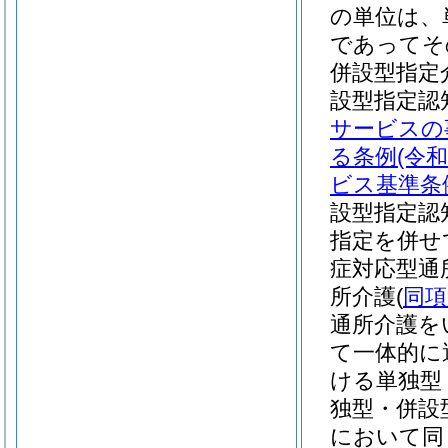
の単位は、
であってそ
併設型指定
設型指定認
サービスの
る条例
(令
ビス基準条
設型指定認
指定を併せ
症対応型通
所介護
(
同項
通所介護を
て一体的に
ける単独型
独型・併設
において同