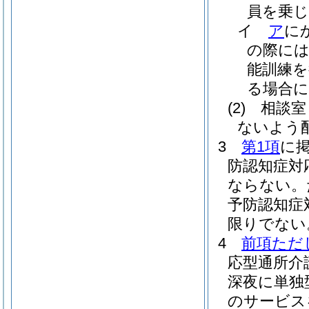
員を乗
イ
ア
に
の際に
能訓練
る場合
(2)
相談室
ないよう
3
第1項
に
防認知症対
ならない。
予防認知症
限りでない
4
前項ただ
応型通所介
深夜に単独
のサービス