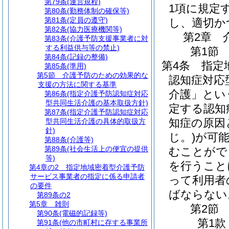
第79条
(運営規程)
1項に規定
第80条
(勤務体制の確保等)
第81条
(定員の遵守)
し、適切か
第82条
(協力医療機関等)
第2章
第83条
(介護予防支援事業者に対
する利益供与等の禁止)
第1節
第84条
(記録の整備)
第4条
指定
第85条
(準用)
第5節
介護予防のための効果的な
認知症対応
支援の方法に関する基準
介護」とい
第86条
(指定介護予防認知症対応
型共同生活介護の基本取扱方針)
定する認知
第87条
(指定介護予防認知症対応
知症の原因
型共同生活介護の具体的取扱方
針)
じ。)
が可
第88条
(介護等)
第89条
(社会生活上の便宜の提供
むことがで
等)
を行うこと
第4章の2
指定地域密着型介護予防
サービス事業者の指定に係る申請者
って利用者
の要件
ばならない
第89条の2
第5章
雑則
第2節
第90条
(電磁的記録等)
第1款
第91条
(他の市町村に存する事業所