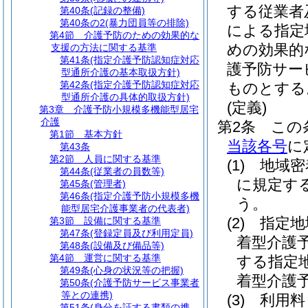
する従業者
第40条
(記録の整備)
第40条の2
(暴力団員等の排除)
による指定
第4節
介護予防のための効果的な
めの効果的
支援の方法に関する基準
第41条
(指定介護予防認知症対応
護予防サー
型通所介護の基本取扱方針)
第42条
(指定介護予防認知症対応
ものとする
型通所介護の具体的取扱方針)
(定義)
第3章
介護予防小規模多機能型居宅
介護
第2条
この
第1節
基本方針
当該各号
に
第43条
第2節
人員に関する基準
(1)
地域密
第44条
(従業者の員数等)
に規定す
第45条
(管理者)
第46条
(指定介護予防小規模多機
う。
能型居宅介護事業者の代表者)
(2)
指定地
第3節
設備に関する基準
第47条
(登録定員及び利用定員)
着型介護
第48条
(設備及び備品等)
第4節
運営に関する基準
する指定
第49条
(心身の状況等の把握)
着型介護
第50条
(介護予防サービス事業者
等との連携)
(3)
利用料
第51条
(身分を証する書類の携