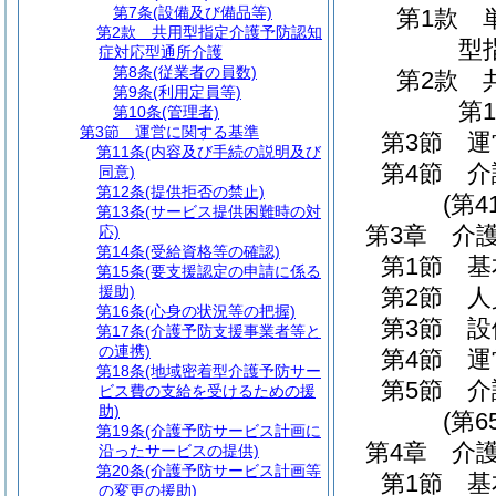
第7条
(設備及び備品等)
第1款
第2款
共用型指定介護予防認知
型
症対応型通所介護
第8条
(従業者の員数)
第2款
第9条
(利用定員等)
第1
第10条
(管理者)
第3節
運営に関する基準
第3節
運
第11条
(内容及び手続の説明及び
第4節
介
同意)
第12条
(提供拒否の禁止)
(第4
第13条
(サービス提供困難時の対
第3章
介
応)
第14条
(受給資格等の確認)
第1節
基
第15条
(要支援認定の申請に係る
援助)
第2節
人
第16条
(心身の状況等の把握)
第3節
設
第17条
(介護予防支援事業者等と
の連携)
第4節
運
第18条
(地域密着型介護予防サー
第5節
介
ビス費の支給を受けるための援
助)
(第6
第19条
(介護予防サービス計画に
第4章
介
沿ったサービスの提供)
第20条
(介護予防サービス計画等
第1節
基
の変更の援助)