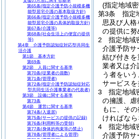
支援の方法に関する基準
(指定地域
第65条
(指定介護予防小規模多機
能型居宅介護の基本取扱方針)
第3条
指定
第66条
(指定介護予防小規模多機
思及び人格
能型居宅介護の具体的取扱方針)
第67条
(介護等)
の提供に努
第68条
(社会生活上の便宜の提供
2
指定地域
等)
第4章
介護予防認知症対応型共同生
介護予防サ
活介護
結び付きを
第1節
基本方針
第69条
業者又は介
第2節
人員に関する基準
第70条
(従業者の員数)
う者をいう
第71条
(管理者)
サービスを
第72条
(指定介護予防認知症対応
型共同生活介護事業者の代表者)
3
指定地域
第3節
設備に関する基準
の擁護、虐
第73条
第4節
運営に関する基準
もに、その
第74条
(入退居)
ければなら
第75条
(サービスの提供の記録)
第76条
(利用料等の受領)
4
指定地域
第77条
(身体的拘束等の禁止)
介護予防サ
第78条
(管理者による管理)