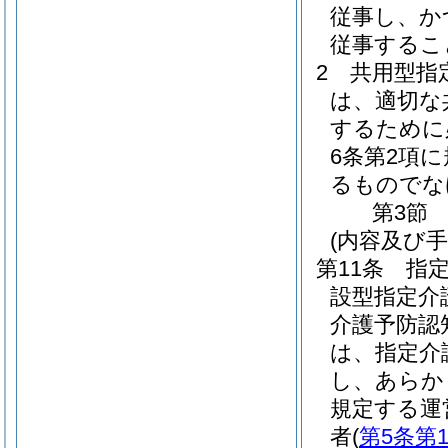
従事し、か
従事するこ
2
共用型指
は、適切な
するために
6条第2項
るものでな
第3節
(内容及び
第11条
指
設型指定介
介護予防認
は、指定介
し、あらか
規定する運
者
(
第5条第