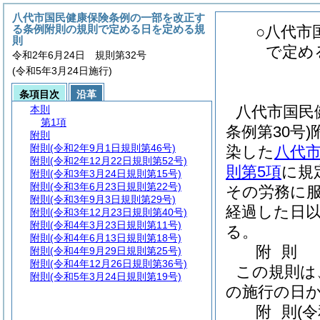
八代市国民健康保険条例の一部を改正す
る条例附則の規則で定める日を定める規
○八代市
則
で定め
令和2年6月24日 規則第32号
(令和5年3月24日施行)
条項目次
沿革
八代市国民
本則
第1項
条例第30号)
附則
附則
(令和2年9月1日規則第46号)
染した
八代
附則
(令和2年12月22日規則第52号)
則第5項
に規
附則
(令和3年3月24日規則第15号)
附則
(令和3年6月23日規則第22号)
その労務に
附則
(令和3年9月3日規則第29号)
経過した日
附則
(令和3年12月23日規則第40号)
附則
(令和4年3月23日規則第11号)
る。
附則
(令和4年6月13日規則第18号)
附
則
附則
(令和4年9月29日規則第25号)
附則
(令和4年12月26日規則第36号)
この規則は
附則
(令和5年3月24日規則第19号)
の施行の日
附
則
(