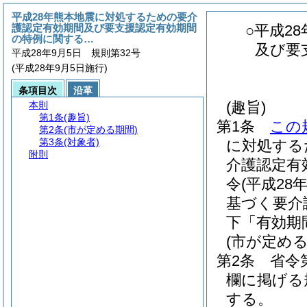
平成28年熊本地震に対処するための要介
護認定有効期間及び要支援認定有効期間
○平成2
の特例に関する…
及び要
平成28年9月5日 規則第32号
(平成28年9月5日施行)
条項目次
沿革
(趣旨)
本則
第1条
(趣旨)
第1条
この
第2条
(市が定める期間)
第3条
(対象者)
に対処する
附則
介護認定有
令
(平成2
基づく要介
下「有効期
(市が定める
第2条
省令
欄に掲げる
する。