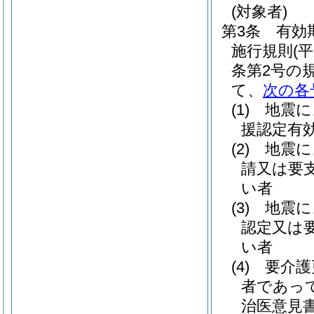
(対象者)
第3条
有効
施行規則
(
条第2号の
て、
次の各
(1)
地震に
援認定有
(2)
地震に
請又は要
い者
(3)
地震に
認定又は
い者
(4)
要介護
者であっ
治医意見