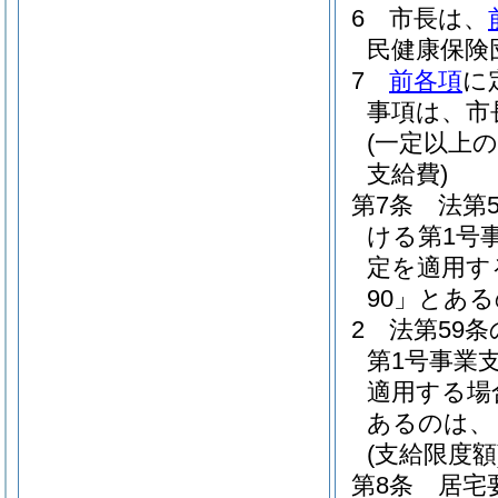
6
市長は、
民健康保険
7
前各項
に
事項は、市
(一定以上
支給費)
第7条
法第
ける第1号
定を適用す
90」とある
2
法第59
第1号事業
適用する場
あるのは、「
(支給限度額
第8条
居宅