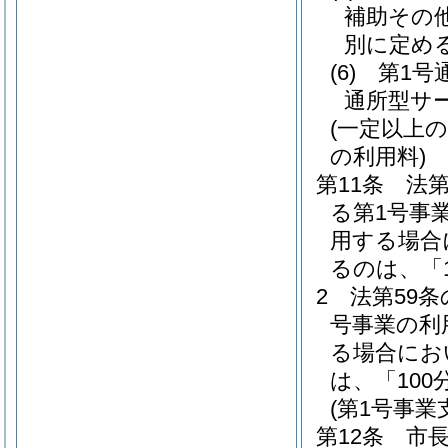
補助その
別に定め
(6)
第1号
通所型サ
(一定以上
の利用料)
第11条
法第
る第1号事
用する場合
るのは、「1
2
法第59
号事業の利
る場合にお
は、「100
(第1号事業
第12条
市