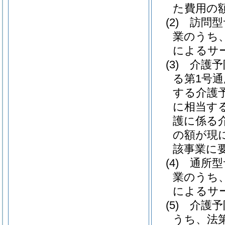
た費用の額
(2)
訪問型
業のうち
によるサ
(3)
介護予
る第1号
する介護
に相当す
護に係る
の額が現
該事業に
(4)
通所型
業のうち
によるサ
(5)
介護予
うち、法