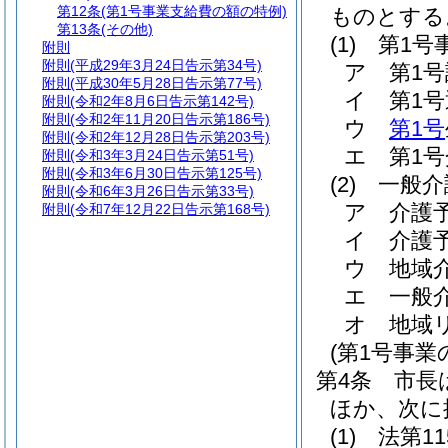
第12条
(第1号事業支給費の額の特例)
ものとする
第13条
(その他)
(1)
第1号
附則
附則
(平成29年3月24日告示第34号)
ア
第1
附則
(平成30年5月28日告示第77号)
イ
第1
附則
(令和2年8月6日告示第142号)
附則
(令和2年11月20日告示第186号)
ウ
第1号
附則
(令和2年12月28日告示第203号)
エ
第1
附則
(令和3年3月24日告示第51号)
附則
(令和3年6月30日告示第125号)
(2)
一般介
附則
(令和6年3月26日告示第33号)
ア
介護
附則
(令和7年12月22日告示第168号)
イ
介護
ウ
地域
エ
一般
オ
地域
(第1号事業
第4条
市長
ほか、次に
(1)
法第1