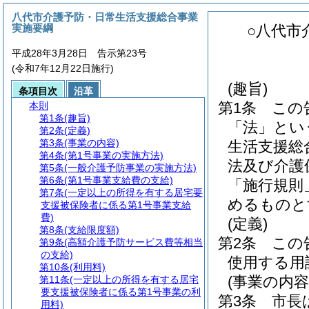
八代市介護予防・日常生活支援総合事業
実施要綱
○八代市
平成28年3月28日 告示第23号
(令和7年12月22日施行)
(趣旨)
条項目次
沿革
第1条
この
本則
第1条
(趣旨)
「法」とい
第2条
(定義)
第3条
(事業の内容)
生活支援総
第4条
(第1号事業の実施方法)
法及び介護
第5条
(一般介護予防事業の実施方法)
第6条
(第1号事業支給費の支給)
「施行規則
第7条
(一定以上の所得を有する居宅要
めるものと
支援被保険者に係る第1号事業支給
費)
(定義)
第8条
(支給限度額)
第2条
この
第9条
(高額介護予防サービス費等相当
の支給)
使用する用
第10条
(利用料)
(事業の内容
第11条
(一定以上の所得を有する居宅
要支援被保険者に係る第1号事業の利
第3条
市長
用料)