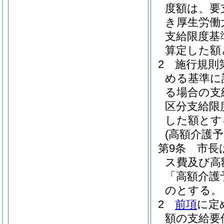
度額は、要
き厚生労働
支給限度基
算定した額
2
施行規則
める基準に
る場合の支
区分支給限
した額とす
(高額介護
第9条
市長
ス費及び高
「高額介護
のとする。
2
前項
に定
額の支給要