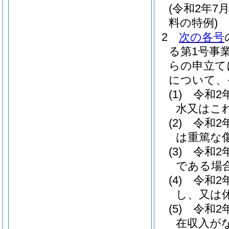
(令和2年
料の特例)
2
次の各号
る第1号事
らの申立て
について、
(1)
令和2
水又はこ
(2)
令和2
は重篤な
(3)
令和2
である場
(4)
令和2
し、又は
(5)
令和2
在収入が