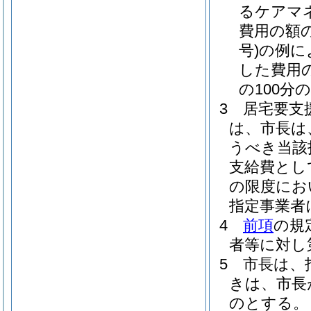
るケアマ
費用の額
号)
の例に
した費用
の100分
3
居宅要支
は、市長は
うべき当該
支給費とし
の限度にお
指定事業者
4
前項
の規
者等に対し
5
市長は、
きは、市長
のとする。