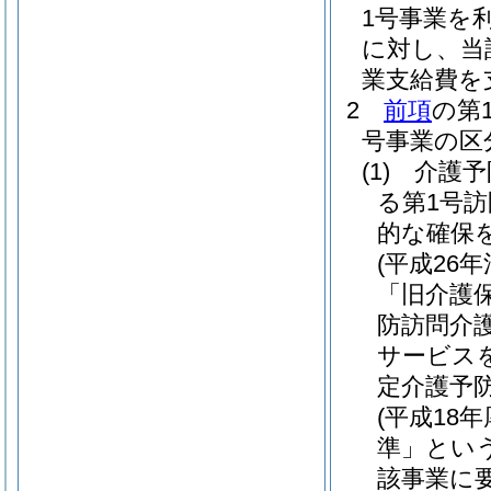
1号事業を
に対し、当
業支給費を
2
前項
の第
号事業の区
(1)
介護予
る第1号
的な確保
(平成26年
「旧介護
防訪問介
サービス
定介護予
(平成18
準」という
該事業に