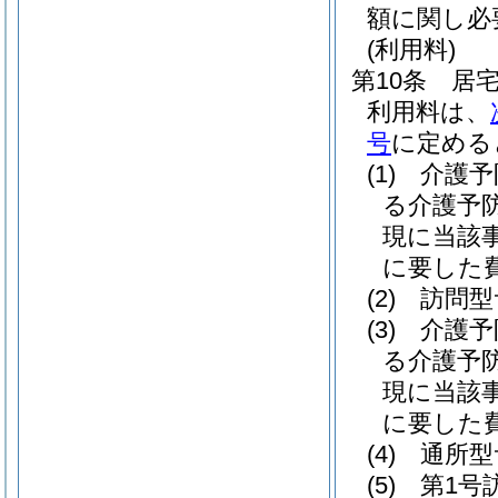
額に関し必
(利用料)
第10条
居
利用料は、
号
に定める
(1)
介護予
る介護予
現に当該
に要した費
(2)
訪問型
(3)
介護予
る介護予
現に当該
に要した費
(4)
通所型
(5)
第1号