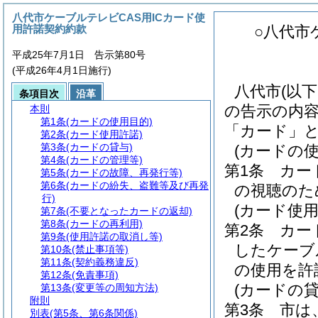
八代市ケーブルテレビCAS用ICカード使
用許諾契約約款
○八代市
平成25年7月1日 告示第80号
(平成26年4月1日施行)
八代市(以
条項目次
沿革
の告示の内容
本則
第1条
(カードの使用目的)
「カード」と
第2条
(カード使用許諾)
第3条
(カードの貸与)
(カードの使
第4条
(カードの管理等)
第1条
カー
第5条
(カードの故障、再発行等)
第6条
(カードの紛失、盗難等及び再発
の視聴のた
行)
(カード使用
第7条
(不要となったカードの返却)
第8条
(カードの再利用)
第2条
カー
第9条
(使用許諾の取消し等)
したケーブ
第10条
(禁止事項等)
第11条
(契約義務違反)
の使用を許
第12条
(免責事項)
(カードの貸
第13条
(変更等の周知方法)
附則
第3条
市は
別表
(第5条、第6条関係)