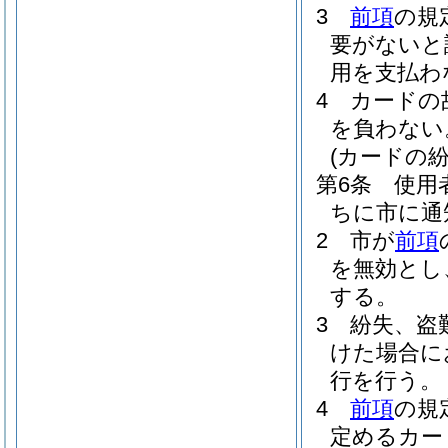
3
前項
の規
要がないと
用を支払わ
4
カードの
を負わない
(カードの
第6条
使用
ちに市に通
2
市が
前項
を無効とし
する。
3
紛失、盗
けた場合に
行を行う。
4
前項
の規
定めるカー