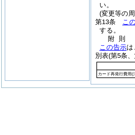
い。
(変更等の周
第13条
こ
する。
附
則
この告示
は
別表
(第5条、
カード再発行費用
(