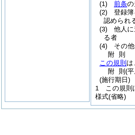
(1)
前条
の
(2)
登録簿
認められ
(3)
他人に
る者
(4)
その他
附
則
この規則
は
附
則
(
(施行期日)
1
この規則
様式
(省略)