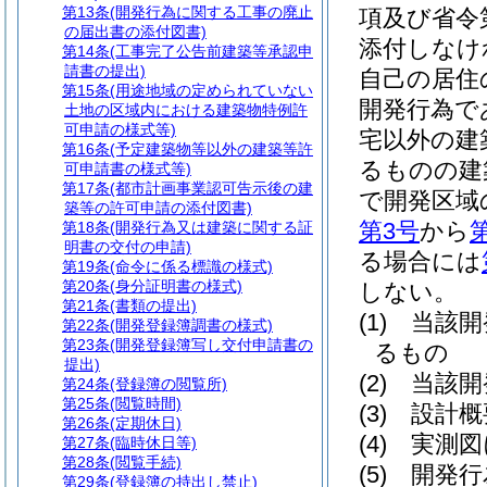
第13条
(開発行為に関する工事の廃止
項及び省令
の届出書の添付図書)
添付しなけ
第14条
(工事完了公告前建築等承認申
請書の提出)
自己の居住
第15条
(用途地域の定められていない
開発行為で
土地の区域内における建築物特例許
可申請の様式等)
宅以外の建
第16条
(予定建築物等以外の建築等許
るものの建
可申請書の様式等)
第17条
(都市計画事業認可告示後の建
で開発区域
築等の許可申請の添付図書)
第3号
から
第18条
(開発行為又は建築に関する証
明書の交付の申請)
る場合には
第19条
(命令に係る標識の様式)
第20条
(身分証明書の様式)
しない。
第21条
(書類の提出)
(1)
当該開
第22条
(開発登録簿調書の様式)
第23条
(開発登録簿写し交付申請書の
るもの
提出)
(2)
当該開
第24条
(登録簿の閲覧所)
第25条
(閲覧時間)
(3)
設計概
第26条
(定期休日)
(4)
実測図
第27条
(臨時休日等)
第28条
(閲覧手続)
(5)
開発行
第29条
(登録簿の持出し禁止)