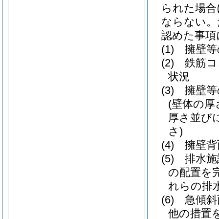
られた場合
ならない。
認めた事項
(1)
擁壁等
(2)
鉄筋コ
状況
(3)
擁壁等
(壁体の
厚さ並び
さ)
(4)
擁壁背
(5)
排水施
の配置を
れらの排
(6)
急傾斜
他の措置