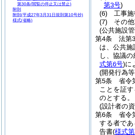
第3号
)
第30条
(閲覧の停止又は禁止)
附則
(6)
工事施
附則
(平成27年3月31日規則第10号抄)
様式
(省略)
(7)
その他
(公共施設
第4条
法第
は、公共施
し、協議の
式第6号
)
に
(開発行為
第5条
省令
ことを証す
のとする。
(設計者の
第6条
省令
する者であ
告書
(
様式第