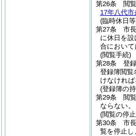
第26条
閲
17年八代市
(臨時休日等
第27条
市
に休日を設
合において
(閲覧手続)
第28条
登
登録簿閲覧
けなければ
(登録簿の持
第29条
閲
ならない。
(閲覧の停止
第30条
市
覧を停止し