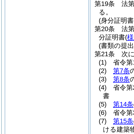
第19条
法第
る。
(身分証明書
第20条
法
分証明書
(
様
(書類の提出
第21条
次
(1)
省令第
(2)
第7条
(3)
第8条
(4)
省令第
書
(5)
第14条
(6)
省令第
(7)
第15条
ける建築