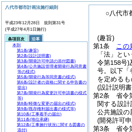
八代市都市計画法施行細則
○八代市
平成23年12月28日 規則第31号
(平成27年4月1日施行)
(趣旨)
条項目次
沿革
第1条
この
本則
第1条
(趣旨)
「法」とい
第2条
(設計説明書)
第3条
(開発許可申請の添付図書)
令第158号)
第4条
(公共施設管理者開発行為同意書
号。以下「
等の様式)
第5条
(開発行為等同意書の様式)
を定めるも
第6条
(設計者の資格に関する申告書の
(設計説明書
提出)
第7条
(開発行為変更許可申請書の様式
第2条
省令
等)
関する設計
第8条
(軽微な変更の届出の様式)
第9条
(既存権利届出書の様式等)
公共施設の
第10条
(工事着手の届出)
(開発許可
第11条
(地位承継)
第12条
(工事施行状況に関する図書の
第3条
省令
添付)