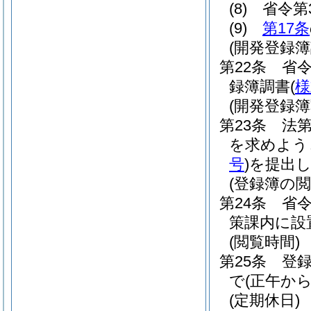
(8)
省令第
(9)
第17条
(開発登録簿
第22条
省令
録簿調書
(
様
(開発登録
第23条
法
を求めよう
号
)
を提出
(登録簿の閲
第24条
省令
策課内に設
(閲覧時間)
第25条
登録
で
(正午か
(定期休日)