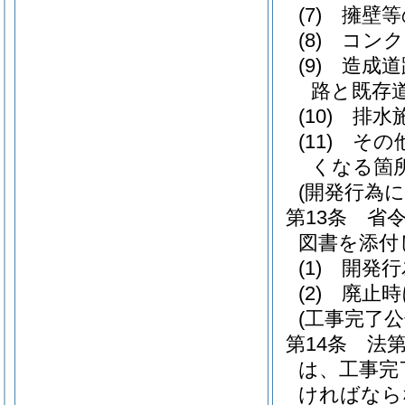
(7)
擁壁等
(8)
コンク
(9)
造成道
路と既存
(10)
排水
(11)
その
くなる箇
(開発行為
第13条
省
図書を添付
(1)
開発行
(2)
廃止時
(工事完了
第14条
法
は、工事完
ければなら