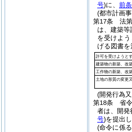
号
)
に、
前条
(都市計画
第17条
法
は、建築等
を受けよう
げる図書を
許可を受けようと
建築物の新築、改
工作物の新築、改
土地の形質の変更
(開発行為
第18条
省
者は、開発
号
)
を提出
(命令に係