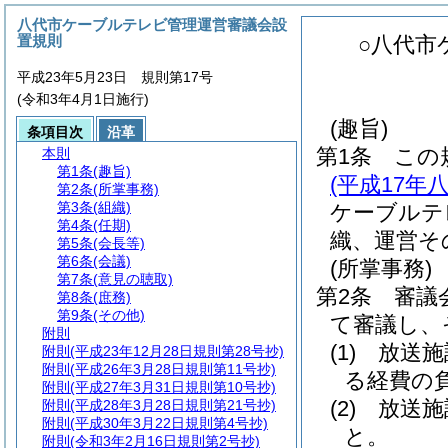
八代市ケーブルテレビ管理運営審議会設
置規則
○八代市
平成23年5月23日 規則第17号
(令和3年4月1日施行)
(趣旨)
条項目次
沿革
第1条
この
本則
第1条
(趣旨)
(平成17年
第2条
(所掌事務)
第3条
(組織)
ケーブルテ
第4条
(任期)
織、運営そ
第5条
(会長等)
第6条
(会議)
(所掌事務)
第7条
(意見の聴取)
第2条
審議
第8条
(庶務)
第9条
(その他)
て審議し、
附則
(1)
放送施
附則
(平成23年12月28日規則第28号抄)
附則
(平成26年3月28日規則第11号抄)
る経費の
附則
(平成27年3月31日規則第10号抄)
(2)
放送施
附則
(平成28年3月28日規則第21号抄)
附則
(平成30年3月22日規則第4号抄)
と。
附則
(令和3年2月16日規則第2号抄)