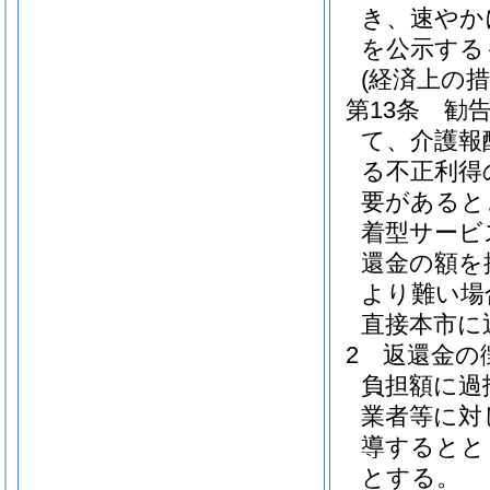
き、速やか
を公示する
(経済上の措
第13条
勧
て、介護報
る不正利得
要があると
着型サービ
還金の額を
より難い場
直接本市に
2
返還金の
負担額に過
業者等に対
導するとと
とする。