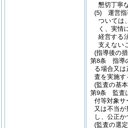
懇切丁寧
(5)
運営指
ついては
く、実情
経営する
支えない
(指導後の措
第8条
指導
る場合又は
査を実施す
(監査の基本
第9条
監査
付等対象サ
又は不当が
し、公正か
(監査の選定