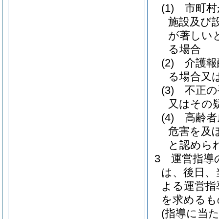
(1)
市町村
施設及び
が著しい
る場合
(2)
介護報
る場合又
(3)
不正の
又はその
(4)
高齢者
危害を及
と認めら
3
運営指導
は、後日、
よる運営指
を求めるも
(指導に当