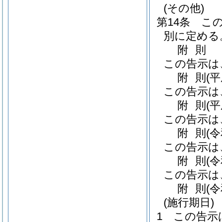
(その他)
第14条
こ
別に定める
附
則
この告示は
附
則
(
この告示は
附
則
(
この告示は
附
則
(
この告示は
附
則
(
この告示は
附
則
(
(施行期日)
1
この告示