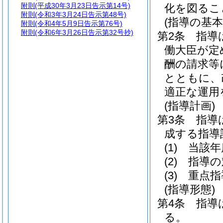
附則
(平成30年3月23日告示第14号)
化を図るこ
附則
(令和3年3月24日告示第48号)
(指導の基本
附則
(令和4年5月9日告示第76号)
附則
(令和6年3月26日告示第32号抄)
第2条
指導
働大臣が定
酬の請求等
とともに、
適正な運用
(指導計画)
第3条
指導
成する指導
(1)
当該年
(2)
指導の
(3)
重点指
(指導形態)
第4条
指導
る。