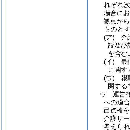
れぞれ次
場合にお
観点か
ものと
(ア)
介
設及び
を含む
(イ)
最
に関す
(ウ)
報
関する
ウ
運営
への適合
己点検
介護サー
考えられ