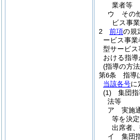
業者等
ウ
その
ビス事業
2
前項
の規
ービス事業
型サービス
おける指導
(指導の方法
第6条
指導
当該各号
に
(1)
集団指
法等
ア
実施
等を決定
出席者、
イ
集団