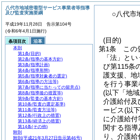
八代市地域密着型サービス事業者等指導
及び監査実施要綱
○八代市
平成19年11月28日 告示第104号
(令和6年4月1日施行)
(目的)
条項目次
沿革
第1条
この
本則
第1条
(目的)
「法」とい
第2条
(指導の基本方針)
第3条
(指導計画)
び第115
第4条
(指導形態)
護支援、地
第5条
(指導対象者の選定)
第6条
(指導の方法等)
を行う事業
第7条
(指導に当たっての留意点)
(以下「地
第8条
(指導後の措置等)
第9条
(監査の基本方針)
介護給付及
第10条
(監査の選定基準)
ービス
(以
第11条
(監査方法等)
第12条
(行政上の措置)
に介護給付
第13条
(経済上の措置)
関する指導
第14条
(その他)
附則
り、介護給
附則
(平成21年3月27日告示第46号)