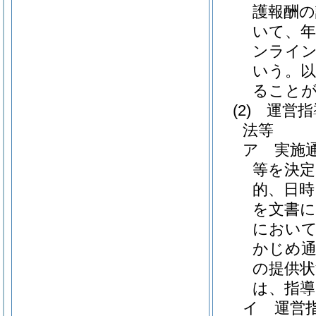
護報酬の
いて、年
ンライ
いう。以
ること
(2)
運営指
法等
ア
実施
等を決定
的、日時
を文書
におい
かじめ
の提供
は、指導
イ
運営