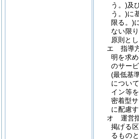
う。)
及
う。)
に
限る。)
ない限り
原則と
エ
指導
明を求め
のサービ
(最低基
につい
イン等
密着型サ
に配慮す
オ
運営
掲げる
るもの