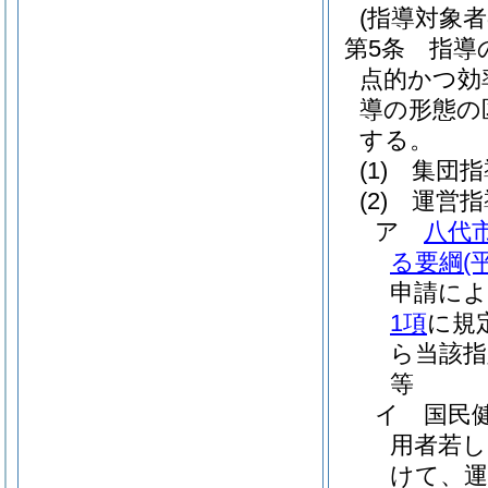
(指導対象者
第5条
指導
点的かつ効
導の形態の
する。
(1)
集団指
(2)
運営指
ア
八代
る要綱
(
申請によ
1項
に規
ら当該指
等
イ
国民
用者若し
けて、運