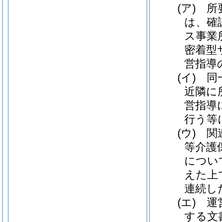
(ア)
所
は、確
ス事業
密着型
営指導
(イ)
同
近隣に
営指導
行う等
(ウ)
関
等介護
につい
えた上
連続し
(エ)
運
する文