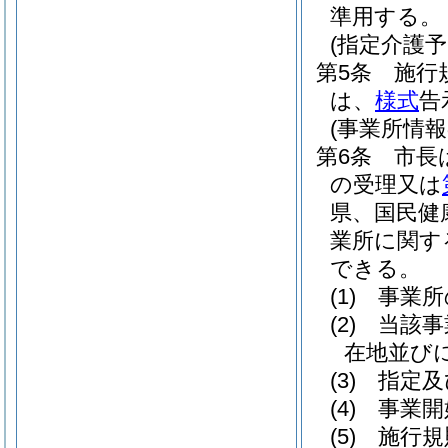
準用する。
(指定介護
第5条
施行
は、
様式
告
(事業所情報
第6条
市長
の受理又は
県、国民健
業所に関す
できる。
(1)
事業所
(2)
当該事
在地並び
(3)
指定及
(4)
事業開
(5)
施行規