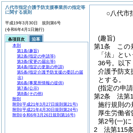
八代市指定介護予防支援事業所の指定等
に関する規則
○八代市
平成19年3月30日 規則第6号
(令和6年4月1日施行)
(趣旨)
条項目次
沿革
第1条
この
本則
第1条
(趣旨)
「法」とい
第2条
(指定の申請等)
第3条
(変更の届出等)
36号。以
第4条
(指定の更新の申請)
介護予防支
第5条
(指定介護予防支援の委託の届
出)
とする。
第6条
(事業所情報の提供)
(指定の申請
第7条
(公示)
第8条
(その他)
第2条
法第
附則
施行規則の
附則
(平成21年3月27日規則第21号)
附則
(平成21年4月30日規則第24号)
厚生労働省
附則
(令和6年3月26日規則第16号)
第2号
(一)
に
2
法第11