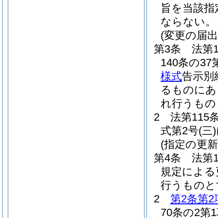
旨を当該指
ならない。
(変更の届出
第3条
法第
140条の
様式
告示別
るものにあ
れ行うもの
2
法第115
式第2号
(三)
(指定の更新
第4条
法第
規定による
行うものと
2
第2条第2
70条の2