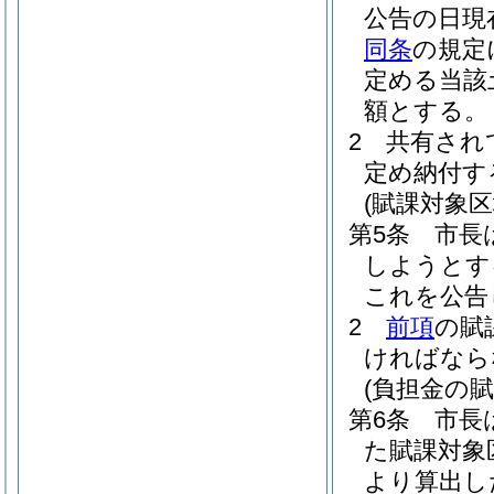
公告の日現
同条
の規定
定める当該
額とする。
2
共有され
定め納付す
(賦課対象区
第5条
市長
しようとす
これを公告
2
前項
の賦
ければなら
(負担金の賦
第6条
市長
た賦課対象
より算出し