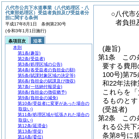
八代市公共下水道事業（八代処理区・八
代東部処理区）受益者負担及び受益者分
○八代市
担に関する条例
者負担
平成17年8月1日 条例第230号
(令和3年1月1日施行)
条項目次
沿革
(趣旨)
本則
第1条
(趣旨)
第1条
この
第2条
(受益者)
第3条
(処理区域の公告)
要する費用
第4条
(各受益者の負担金の額)
100号)
第7
第5条
(賦課対象区域の決定等)
第6条
(負担金の賦課及び徴収)
和22年法律
第7条
(一括納付報奨金)
これらを「
第8条
(負担金の徴収猶予)
第9条
(負担金の減免)
るものとす
第10条
(受益者に変更があった場合の
(受益者)
取扱い)
第11条
(処理区域が拡張された場合の
第2条
この
取扱い)
れる公共下
第12条
(延滞金)
第13条
(督促)
条第8号に
第14条
(委任)