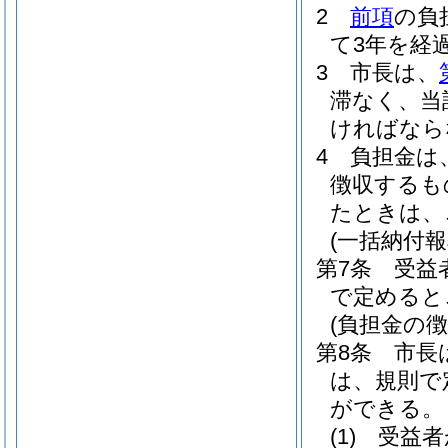
2
前項
の負
て3年を経
3
市長は、
滞なく、当
ければなら
4
負担金は
徴収するも
たときは、
(一括納付報
第7条
受益
で定めると
(負担金の徴
第8条
市長
は、規則で
ができる。
(1)
受益者