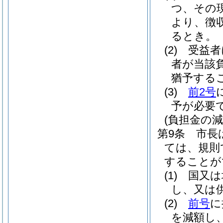
つ、その
より、徴
るとき。
(2)
受益者
者が当該
猶予する
(3)
前2号
予が必要
(負担金の減
第9条
市長
ては、規則
することが
(1)
国又は
し、又は
(2)
前号
に
を減額し