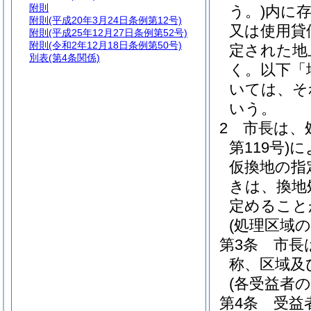
附則
う。)
内に
附則
(平成20年3月24日条例第12号)
又は使用貸
附則
(平成25年12月27日条例第52号)
附則
(令和2年12月18日条例第50号)
定された地
別表
(第4条関係)
く。以下「
いては、そ
いう。
2
市長は、
第119号)
に
仮換地の指
きは、換地
定めること
(処理区域の
第3条
市長
称、区域及
(各受益者の
第4条
受益