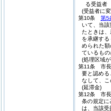
る受益者
(受益者に
第10条
第5
いて、当該
たときは、
を承継する
められた額
ているもの
(処理区域
第11条
市
要と認める
なして、こ
(延滞金)
第12条
市
条の規定に
は、当該受