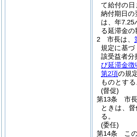
て給付の日
納付期日の
は、年7.2
る延滞金の
2
市長は、
規定に基づ
該受益者分
び延滞金徴
第2項
の規
ものとする
(督促)
第13条
市
ときは、督
る。
(委任)
第14条
こ