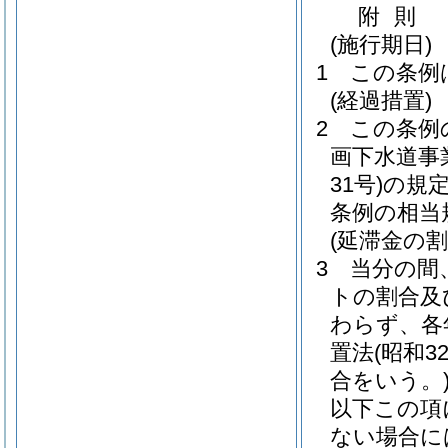
附
則
(施行期日)
1
この条例
(経過措置)
2
この条例
画下水道事
31号)
の規
条例の相当
(延滞金の割
3
当分の間
トの割合及
わらず、各
置法
(昭和3
合をいう。
以下この項
ない場合に