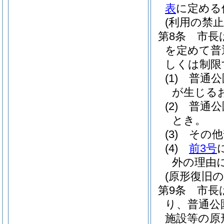
表
に定める
(利用の禁止
第8条
市長
を定めて普
しくは制限
(1)
普通公
が生じる
(2)
普通公
とき。
(3)
その他
(4)
前3号
外の理由
(原形復旧の
第9条
市長
り、普通公
施設等の原