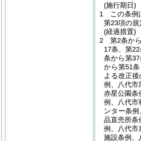
(施行期日)
1
この条例
第23項の
(経過措置)
2
第2条か
17条、第2
条から第37
から第51
よる改正後
例、八代市
赤星公園条
例、八代市
ンター条例
品直売所条
例、八代市
施設条例、