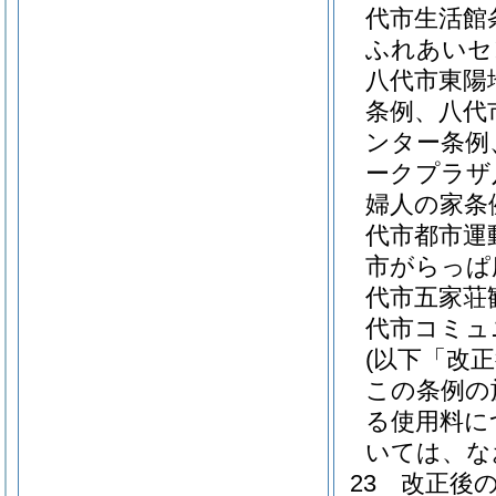
代市生活館
ふれあいセ
八代市東陽
条例、八代
ンター条例
ークプラザ
婦人の家条
代市都市運
市がらっぱ
代市五家荘
代市コミュ
(以下「改
この条例の
る使用料に
いては、な
23
改正後