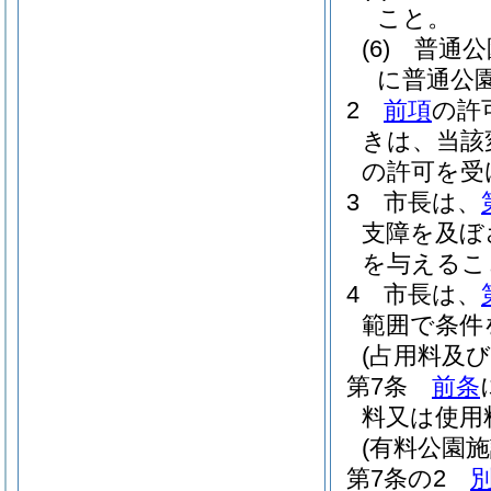
こと。
(6)
普通公
に普通公
2
前項
の許
きは、当該
の許可を受
3
市長は、
支障を及ぼ
を与えるこ
4
市長は、
範囲で条件
(占用料及び
第7条
前条
料又は使用
(有料公園施
第7条の2