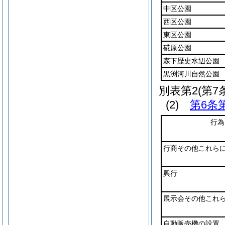
中区公園
西区公園
東区公園
硴原公園
森下歴史水辺公園
黒渕河川自然公園
別表第2
(第7
(2)
第6条
行為
行商その他これら
興行
展示会その他これ
自動販売機の設置