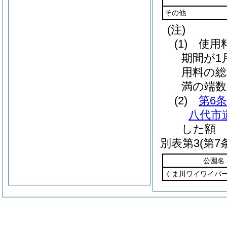
その他
(注)
(1) 
期間が1
用料の総
満の端数
(2)
第6条
八代市
した額
別表第3
(第7
公園名
くま川ワイワイパ