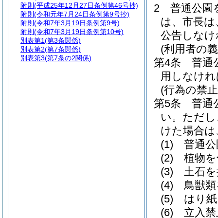
附則
(平成25年12月27日条例第46号抄)
2
普通公園
附則
(令和元年7月24日条例第9号抄)
は、市長は
附則
(令和7年3月19日条例第9号)
附則
(令和7年3月19日条例第10号)
公告しなけ
別表第1
(第3条関係)
(利用者の義
別表第2
(第7条関係)
別表第3
(第7条の2関係)
第4条
普通
用しなけれ
(行為の禁止
第5条
普通
い。
ただし
けた場合は
(1)
普通公
(2)
植物を
(3)
土石を
(4)
鳥獣類
(5)
はり紙
(6)
立入禁