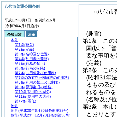
八代市普通公園条例
○八代市
平成17年8月1日 条例第216号
(令和7年4月1日施行)
(趣旨)
条項目次
沿革
第1条
この
本則
第1条
(趣旨)
園
(以下「
第2条
(定義)
第3条
(名称及び位置)
要な事項を
第4条
(利用者の義務)
(定義)
第5条
(行為の禁止)
第6条
(行為の制限)
第2条
この
第7条
(占用料及び使用料)
(昭和31年法
第7条の2
(有料公園施設の使用料)
第8条
(利用の禁止又は制限)
るもの及び
第9条
(原形復旧の義務)
れるものを
第10条
(使用料の減免)
第11条
(使用料の還付)
(名称及び位
第12条
(委任)
第3条
本市
附則
附則
(平成20年6月30日条例第33号)
とおりとす
附則
(平成23年12月28日条例第38号)