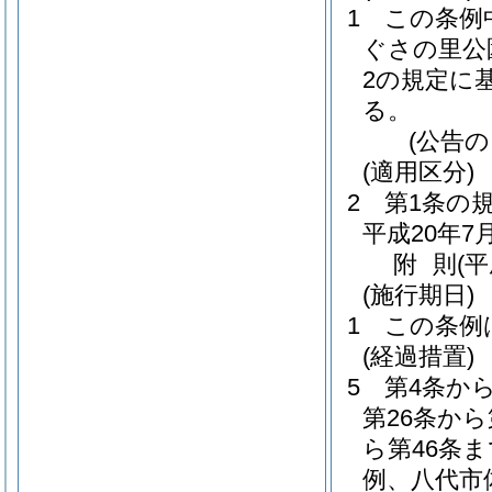
1
この条例
ぐさの里公
2の規定に
る。
(公告の
(適用区分)
2
第1条の
平成20年7
附
則
(平
(施行期日)
1
この条例
(経過措置)
5
第4条から
第26条から
ら第46条
例、八代市