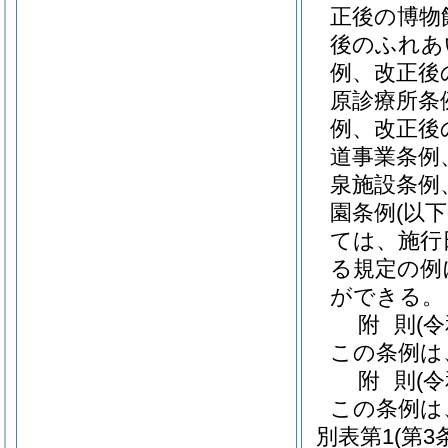
正後の博物
後のふれあ
例、改正後
原診療所条
例、改正後
道事業条例
泉施設条例
園条例
(以
ては、施行
る規定の例
ができる。
附
則
(
この条例は
附
則
(
この条例は
別表第1
(第3